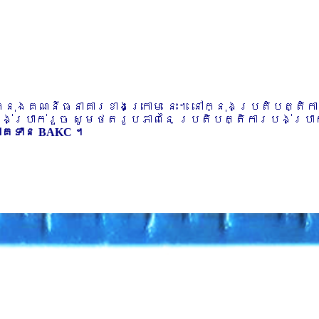
ៅក្នុងគណនីធនាគារខាងក្រោម នេះ។ នៅក្នុងប្រតិបត្តិ
បង់ប្រាក់រួច សូមថតរូបភាពនៃ ប្រតិបត្តិការបង់ប្រាក់
ភាគទាន BAKC ។