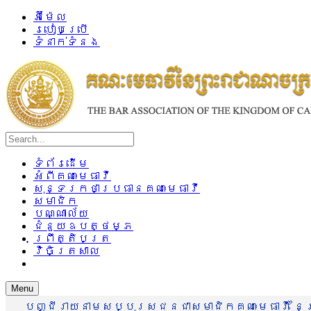
អ៊ីម៉ែល
របៀបប្រើ
ទំនាក់ទំនង
ទំព័រដើម
អំពីគណៈមេធាវី
សុន្ទរកថាប្រធានគណៈមេធាវី
សមាជិក
បណ្ណាល័យ
ជំនួយឧបត្ថម្ភ
ព្រឹត្តិបត្រ
វិចិត្រសាល
Menu
បញ្ជីរាយនាមសប្បុរសជនជាសមាជិកគណៈមេធាវី នៃព្