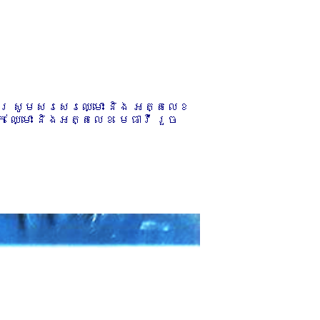
ការ សូមសរសេរឈ្មោះ និង អត្តលេខ
 ឈ្មោះ និងអត្តលេខ មេធាវី រួច