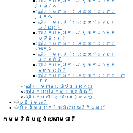
ចៅក្រមតុលាការ-អយ្យការខេត្ត
ព្រៃវែង
ចៅក្រមតុលាការ-អយ្យការខេត្ត
ក្រចេះ
ចៅក្រមតុលាការ-អយ្យការខេត្ត
ស្វាយរៀង
ចៅក្រមតុលាការ-អយ្យការខេត្ត
ស្ទឹងត្រែង
ចៅក្រមតុលាការ-អយ្យការខេត្ត
កោះកុង
ចៅក្រមតុលាការ-អយ្យការខេត្ត
រតនគិរី
ចៅក្រមតុលាការ-អយ្យការខេត្ត
មណ្ឌលគិរី
ចៅក្រមតុលាការ-អយ្យការខេត្តព្រះ
វិហា
ចៅក្រមតាមស្ថាប័នផ្សេងៗ
ចៅក្រមនៅក្រសួងយុត្តិធម៌
ចៅក្រមតាមស្ថាប័នផ្សេងៗ
ស្ថិតិមេធាវី
សិ្ថតិសរុបការិយាល័យមេធាវីទាំងអស់​
កម្មវិធីបញ្ជីឈ្មោះមេធាវី