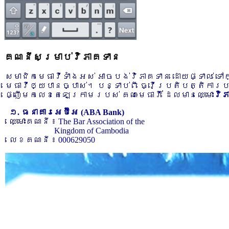
គណនីសម្រាប់វិភាគទាន
សមាជិកមេធាវីទាំងអស់ អាចបង់វិភាគទាន ដោយផ្ទាល់ ទ
មេធាវីឲ្យបានច្បាស់។ បន្ទាប់ពី ធ្វើប្រតិបត្តិការ
ផ្ញើមកលេខតេឡេក្រាមរបស់ គណៈមេធាវី ដែលមានឈ្មោះ
វិ
១. ធនាគារអេប៊ីអេ (ABA Bank)
ឈ្មោះគណនី ៖ The Bar Association of the
Kingdom of Cambodia
លេខគណនី ៖ 000629050