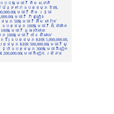
០០០$, មេធាវី គីម សុជាតិ
ល់ ច័ន្ទតារា ឧបត្ថម្ភ ៥0$,
,000.00, មេធាវី គឹម រដ្ធា
.00, មេធាវី វ៉ា ជូទៀង
្ភ 50$, មេធាវី អ៊ឹម សារ៉ាត់
ឧបត្ថម្ភ 100$, មេធាវី អ៊ុំ ម៉ាណិត
00$, មេធាវី ភួង ប៉ោឆាយ
100$, មេធាវី យ័ន ស៊ីណាល់
េនដ៏) ឧបត្ថម្ភ KHR 1,000,000.00,
ត្ថម្ភ KHR 500,000.00, មេធាវី សូ
 រដ្ឋា ឧបត្ថម្ភ 300$, មេធាវី ជៀក
00,000.00, មេធាវី ជៀក ស្រីនាថ