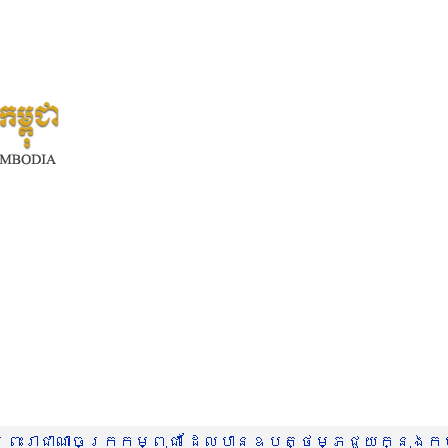
រះរាជាណាចក្រកម្ពុជា ដែលបានឧបត្ថម្ភជួយក្នុងកម