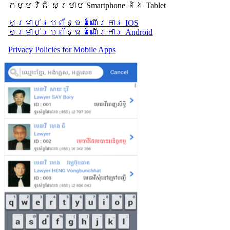
កម្មវិធី សម្រាប់ Smartphone និង Tablet
សម្រាប់​ប្រព័ន្ធដំណើរការ IOS
សម្រាប់​ប្រព័ន្ធដំណើរការ Android
Privacy Policies for Mobile Apps