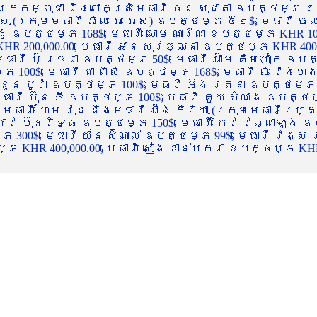
ចក្រកម្ពុជា និងលោកស្រីមេធាវី ថុន សុជាតា ឧបត្ថម្ភ ១
្ស (ក្រុមមេធាវី អិល អេ អេស) ឧបត្ថម្ភ ៥៦$, មេធាវី ច
ាដូ ឧបត្ថម្ភ 168$, មេធាវី សោម ណារីណា ឧបត្ថម្ភ KHR 100
R 200,000.00, មេធាវី អាន សុវឌ្ឍនា ឧបត្ថម្ភ KHR 400,000
ធាវី ប៊ូ រចនា ឧបត្ថម្ភ 50$, មេធាវី អ៊ាម គឹមហៀក ឧបត្ថម
00$, មេធាវី ជា ពិសី ឧបត្ថម្ភ 168$, មេធាវី លី វ៉េងហេង 
 នួន បូរ៉ា ឧបត្ថម្ភ 100$, មេធាវី អ៊ុង រតនា ឧបត្ថម្ភ 1
ាវី ប៊ុន ទី ឧបត្ថម្ភ 100$, មេធាវី គួយ សំណាង ឧបត្ថម្ភ 
ធាវី ហែម វុន និងមេធាវី អ៊ឹង កិរិយា (ក្រុមមេធាវីហ្គ្រ
ី ជាវ ប៊ុនរិទ្ធ ឧបត្ថម្ភ 150$, មេធាវី កែវ វណ្ណាឡុង ឧប
្ភ 300$, មេធាវី យ័ន ស៊ីណាល់ ឧបត្ថម្ភ 99$, មេធាវី វង្ស
 KHR 400,000.00, មេធាវី សៀង ខាន់មករា ឧបត្ថម្ភ KHR 2