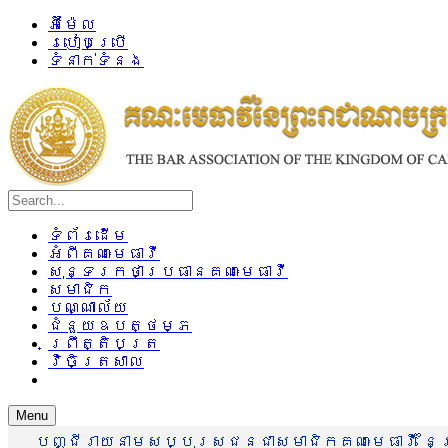
អ៊ីម៉ែល
របៀបប្រើ
ទំនាក់ទំនង
ទំព័រដើម
អំពីគណៈមេធាវី
សុន្ទរកថាប្រធានគណៈមេធាវី
សមាជិក
បណ្ណាល័យ
ជំនួយឧបត្ថម្ភ
ព្រឹត្តិបត្រ
វិចិត្រសាល
Menu
បញ្ជីរាយនាមសប្បុរសជនជាសមាជិកគណៈមេធាវី នៃព្