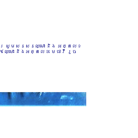
ការ សូមសរសេរឈ្មោះ និង អត្តលេខ
 ឈ្មោះ និងអត្តលេខ មេធាវី រួច