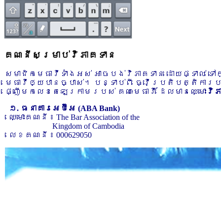
គណនីសម្រាប់វិភាគទាន
សមាជិកមេធាវីទាំងអស់ អាចបង់វិភាគទាន ដោយផ្ទាល់ ទ
មេធាវីឲ្យបានច្បាស់។ បន្ទាប់ពី ធ្វើប្រតិបត្តិការ
ផ្ញើមកលេខតេឡេក្រាមរបស់ គណៈមេធាវី ដែលមានឈ្មោះ
វិ
១. ធនាគារអេប៊ីអេ (ABA Bank)
ឈ្មោះគណនី ៖ The Bar Association of the
Kingdom of Cambodia
លេខគណនី ៖ 000629050