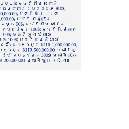
០០០$, មេធាវី គីម សុជាតិ
ល់ ច័ន្ទតារា ឧបត្ថម្ភ ៥0$,
,000.00, មេធាវី គឹម រដ្ធា
.00, មេធាវី វ៉ា ជូទៀង
្ភ 50$, មេធាវី អ៊ឹម សារ៉ាត់
ឧបត្ថម្ភ 100$, មេធាវី អ៊ុំ ម៉ាណិត
00$, មេធាវី ភួង ប៉ោឆាយ
100$, មេធាវី យ័ន ស៊ីណាល់
េនដ៏) ឧបត្ថម្ភ KHR 1,000,000.00,
ត្ថម្ភ KHR 500,000.00, មេធាវី សូ
 រដ្ឋា ឧបត្ថម្ភ 300$, មេធាវី ជៀក
00,000.00, មេធាវី ជៀក ស្រីនាថ