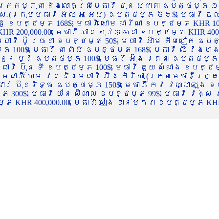
ចក្រកម្ពុជា និងលោកស្រីមេធាវី ថុន សុជាតា ឧបត្ថម្ភ ១
្ស (ក្រុមមេធាវី អិល អេ អេស) ឧបត្ថម្ភ ៥៦$, មេធាវី ច
ាដូ ឧបត្ថម្ភ 168$, មេធាវី សោម ណារីណា ឧបត្ថម្ភ KHR 100
R 200,000.00, មេធាវី អាន សុវឌ្ឍនា ឧបត្ថម្ភ KHR 400,000
ធាវី ប៊ូ រចនា ឧបត្ថម្ភ 50$, មេធាវី អ៊ាម គឹមហៀក ឧបត្ថម
00$, មេធាវី ជា ពិសី ឧបត្ថម្ភ 168$, មេធាវី លី វ៉េងហេង 
 នួន បូរ៉ា ឧបត្ថម្ភ 100$, មេធាវី អ៊ុង រតនា ឧបត្ថម្ភ 1
ាវី ប៊ុន ទី ឧបត្ថម្ភ 100$, មេធាវី គួយ សំណាង ឧបត្ថម្ភ 
ធាវី ហែម វុន និងមេធាវី អ៊ឹង កិរិយា (ក្រុមមេធាវីហ្គ្រ
ី ជាវ ប៊ុនរិទ្ធ ឧបត្ថម្ភ 150$, មេធាវី កែវ វណ្ណាឡុង ឧប
្ភ 300$, មេធាវី យ័ន ស៊ីណាល់ ឧបត្ថម្ភ 99$, មេធាវី វង្ស
 KHR 400,000.00, មេធាវី សៀង ខាន់មករា ឧបត្ថម្ភ KHR 2