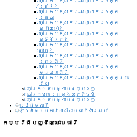
ចៅក្រមតុលាការ-អយ្យការខេត្ត
ព្រៃវែង
ចៅក្រមតុលាការ-អយ្យការខេត្ត
ក្រចេះ
ចៅក្រមតុលាការ-អយ្យការខេត្ត
ស្វាយរៀង
ចៅក្រមតុលាការ-អយ្យការខេត្ត
ស្ទឹងត្រែង
ចៅក្រមតុលាការ-អយ្យការខេត្ត
កោះកុង
ចៅក្រមតុលាការ-អយ្យការខេត្ត
រតនគិរី
ចៅក្រមតុលាការ-អយ្យការខេត្ត
មណ្ឌលគិរី
ចៅក្រមតុលាការ-អយ្យការខេត្តព្រះ
វិហា
ចៅក្រមតាមស្ថាប័នផ្សេងៗ
ចៅក្រមនៅក្រសួងយុត្តិធម៌
ចៅក្រមតាមស្ថាប័នផ្សេងៗ
ស្ថិតិមេធាវី
សិ្ថតិសរុបការិយាល័យមេធាវីទាំងអស់​
កម្មវិធីបញ្ជីឈ្មោះមេធាវី