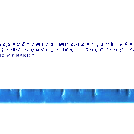
ៅក្នុងគណនីធនាគារខាងក្រោម នេះ។ នៅក្នុងប្រតិបត្តិ
បង់ប្រាក់រួច សូមថតរូបភាពនៃ ប្រតិបត្តិការបង់ប្រាក់
ភាគទាន BAKC ។