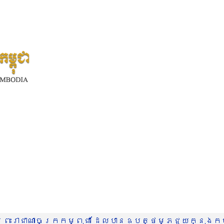
រះរាជាណាចក្រកម្ពុជា ដែលបានឧបត្ថម្ភជួយក្នុងកម