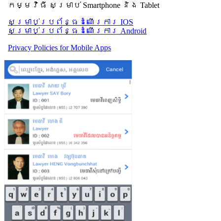
កម្មវិធី សម្រាប់ Smartphone និង Tablet
សម្រាប់​ប្រព័ន្ធដំណើរការ IOS
សម្រាប់​ប្រព័ន្ធដំណើរការ Android
Privacy Policies for Mobile Apps