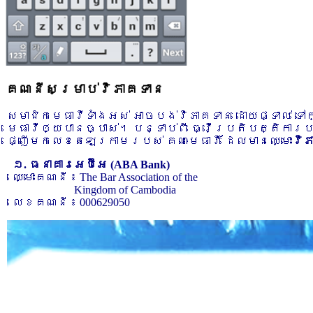
គណនីសម្រាប់វិភាគទាន
សមាជិកមេធាវីទាំងអស់ អាចបង់វិភាគទាន ដោយផ្ទាល់ ទ
មេធាវីឲ្យបានច្បាស់។ បន្ទាប់ពី ធ្វើប្រតិបត្តិការ
ផ្ញើមកលេខតេឡេក្រាមរបស់ គណៈមេធាវី ដែលមានឈ្មោះ
វិ
១. ធនាគារអេប៊ីអេ (ABA Bank)
ឈ្មោះគណនី ៖ The Bar Association of the
Kingdom of Cambodia
លេខគណនី ៖ 000629050