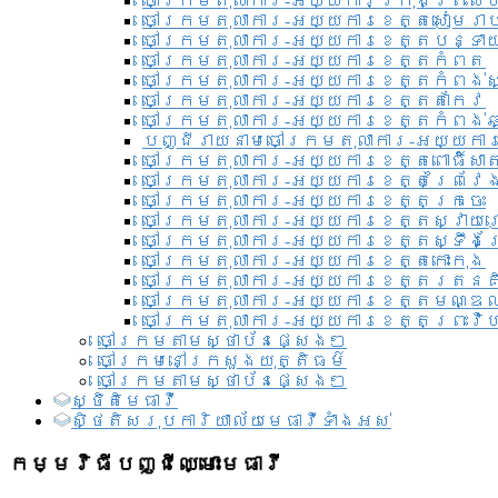
ចៅក្រមតុលាការ-អយ្យការ​ក្រុងព្រះសី
ចៅក្រមតុលាការ-អយ្យការខេត្តសៀមរា
ចៅក្រមតុលាការ-អយ្យការខេត្តបន្ទា
ចៅក្រមតុលាការ-អយ្យការខេត្តកំពត
ចៅក្រមតុលាការ-អយ្យការខេត្តកំពង់ស
ចៅក្រមតុលាការ-អយ្យការខេត្តតាកែវ
ចៅក្រមតុលាការ-អយ្យការខេត្តកំពង់ឆ្
បញ្ជីរាយនាមចៅក្រមតុលាការ-អយ្យការ
ចៅក្រមតុលាការ-អយ្យការខេត្តពោធិ៍សាត
ចៅក្រមតុលាការ-អយ្យការខេត្តព្រៃវែ
ចៅក្រមតុលាការ-អយ្យការខេត្តក្រចេះ
ចៅក្រមតុលាការ-អយ្យការខេត្តស្វាយ
ចៅក្រមតុលាការ-អយ្យការខេត្តស្ទឹងត
ចៅក្រមតុលាការ-អយ្យការខេត្តកោះកុង
ចៅក្រមតុលាការ-អយ្យការខេត្តរតនគ
ចៅក្រមតុលាការ-អយ្យការខេត្តមណ្ឌល
ចៅក្រមតុលាការ-អយ្យការខេត្តព្រះវិហ
ចៅក្រមតាមស្ថាប័នផ្សេងៗ
ចៅក្រមនៅក្រសួងយុត្តិធម៌
ចៅក្រមតាមស្ថាប័នផ្សេងៗ
ស្ថិតិមេធាវី
សិ្ថតិសរុបការិយាល័យមេធាវីទាំងអស់​
កម្មវិធីបញ្ជីឈ្មោះមេធាវី