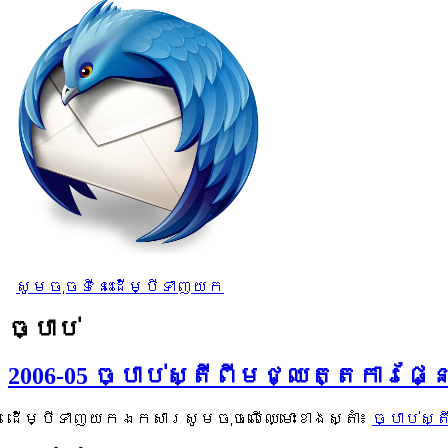
សូមចុចទីនេះដើម្បីទាញយក
ច្បាប់
2006-05 ច្បាប់ស្តីពីមជ្ឈត្តការផ
ដើម្បីទាញយកឯកសារសូមចុចលើឈ្មោះខាងស្តាំ៖
ច្បាប់ស