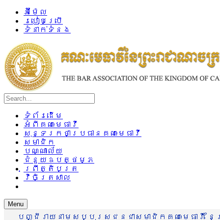
អ៊ីម៉ែល
របៀបប្រើ
ទំនាក់ទំនង
ទំព័រដើម
អំពីគណៈមេធាវី
សុន្ទរកថាប្រធានគណៈមេធាវី
សមាជិក
បណ្ណាល័យ
ជំនួយឧបត្ថម្ភ
ព្រឹត្តិបត្រ
វិចិត្រសាល
Menu
បញ្ជីរាយនាមសប្បុរសជនជាសមាជិកគណៈមេធាវី នៃព្