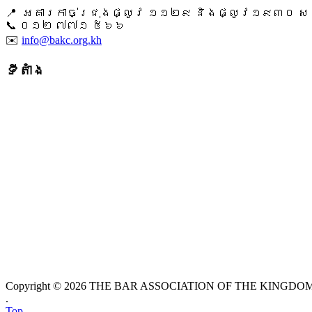
📍 អគារកាច់ជ្រុងផ្លូវ ១១២៩ និងផ្លូវ១៩៣០ សង្ក
📞 ​០១២ ៧៧១ ៥៦៦
✉️
info@bakc.org.kh
ទីតាំង
Copyright © 2026 THE BAR ASSOCIATION OF THE KINGDOM O
.
Top