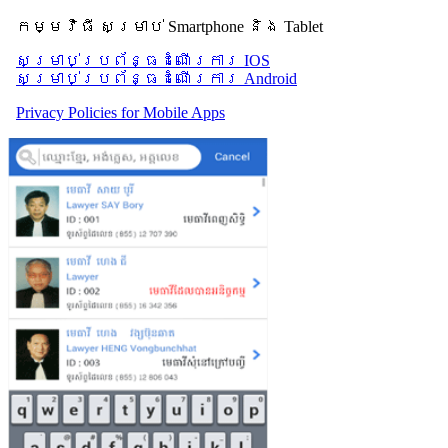
កម្មវិធី សម្រាប់ Smartphone និង Tablet
សម្រាប់​ប្រព័ន្ធដំណើរការ IOS
សម្រាប់​ប្រព័ន្ធដំណើរការ Android
Privacy Policies for Mobile Apps