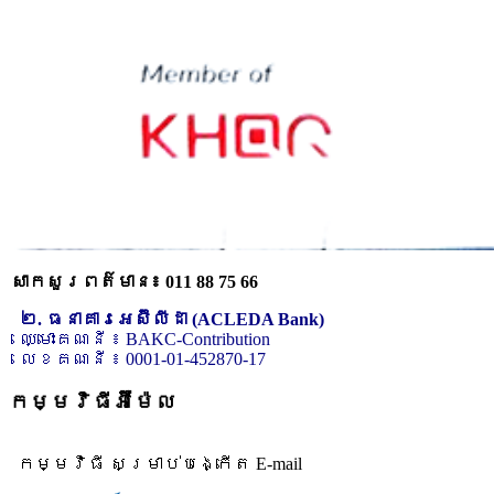
សាកសួរពត៌មាន៖ 011 88 75 66
២. ធនាគារអេស៊ីលីដា (ACLEDA Bank)
ឈ្មោះគណនី ៖ BAKC-Contribution
លេខគណនី ៖ 0001-01-452870-17
កម្មវិធីអ៊ីម៉ែល
កម្មវិធី សម្រាប់បង្កើត E-mail