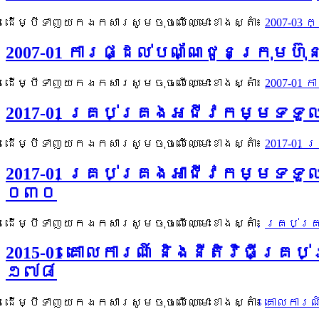
ដើម្បីទាញយកឯកសារសូមចុចលើឈ្មោះខាងស្តាំ៖
2007-03 
2007-01 ការផ្ដល់បណ័្ណជូនក្រុមហ៊
ដើម្បីទាញយកឯកសារសូមចុចលើឈ្មោះខាងស្តាំ៖
2007-01 
2017-01 គ្រប់គ្រងអជីវកម្មទទួលប
ដើម្បីទាញយកឯកសារសូមចុចលើឈ្មោះខាងស្តាំ៖
2017-01
2017-01 គ្រប់គ្រងអាជីវកម្មទទួ
០៣០
ដើម្បីទាញយកឯកសារសូមចុចលើឈ្មោះខាងស្តាំ៖
គ្រប់គ្
2015-01 គោលការណ៍ និងនីតិវិធីគ
១៧៨
ដើម្បីទាញយកឯកសារសូមចុចលើឈ្មោះខាងស្តាំ៖
គោលការណ