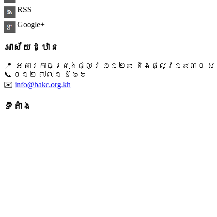
RSS
Google+
អាស័យដ្ឋាន
📍 អគារកាច់ជ្រុងផ្លូវ ១១២៩ និងផ្លូវ១៩៣០ សង្ក
📞 ​០១២ ៧៧១ ៥៦៦
✉️
info@bakc.org.kh
ទីតាំង