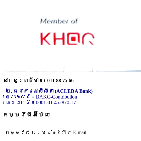
សាកសួរពត៌មាន៖ 011 88 75 66
២. ធនាគារអេស៊ីលីដា (ACLEDA Bank)
ឈ្មោះគណនី ៖ BAKC-Contribution
លេខគណនី ៖ 0001-01-452870-17
កម្មវិធីអ៊ីម៉ែល
កម្មវិធី សម្រាប់បង្កើត E-mail