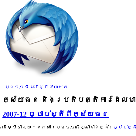
សូមចុចទីនេះដើម្បីទាញយក
ក្ស័យធន និង​ប្រតិបត្តិការដែលមា
2007-12 ច្បាប់ស្តីពីក្ស័យធន
ដើម្បីទាញយកឯកសារសូមចុចលើឈ្មោះខាងស្តាំ៖
ច្បាប់ស្