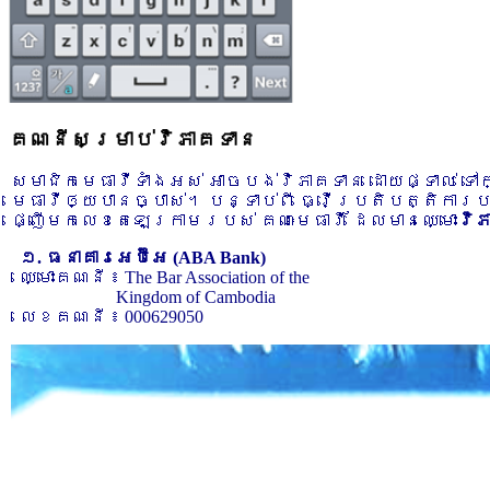
គណនីសម្រាប់វិភាគទាន
សមាជិកមេធាវីទាំងអស់ អាចបង់វិភាគទាន ដោយផ្ទាល់ ទ
មេធាវីឲ្យបានច្បាស់។ បន្ទាប់ពី ធ្វើប្រតិបត្តិការ
ផ្ញើមកលេខតេឡេក្រាមរបស់ គណៈមេធាវី ដែលមានឈ្មោះ
វិ
១. ធនាគារអេប៊ីអេ (ABA Bank)
ឈ្មោះគណនី ៖ The Bar Association of the
Kingdom of Cambodia
លេខគណនី ៖ 000629050