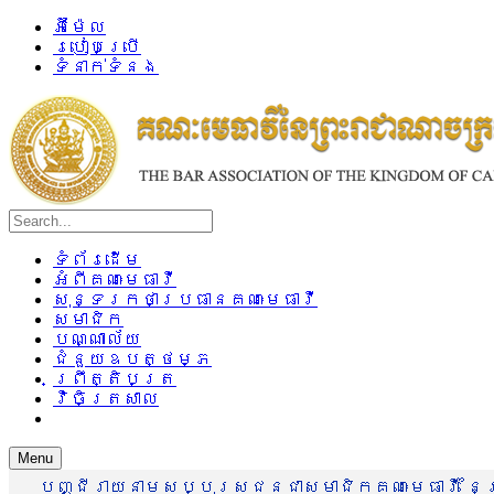
អ៊ីម៉ែល
របៀបប្រើ
ទំនាក់ទំនង
ទំព័រដើម
អំពីគណៈមេធាវី
សុន្ទរកថាប្រធានគណៈមេធាវី
សមាជិក
បណ្ណាល័យ
ជំនួយឧបត្ថម្ភ
ព្រឹត្តិបត្រ
វិចិត្រសាល
Menu
បញ្ជីរាយនាមសប្បុរសជនជាសមាជិកគណៈមេធាវី នៃព្