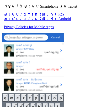
កម្មវិធី សម្រាប់ Smartphone និង Tablet
សម្រាប់​ប្រព័ន្ធដំណើរការ IOS
សម្រាប់​ប្រព័ន្ធដំណើរការ Android
Privacy Policies for Mobile Apps