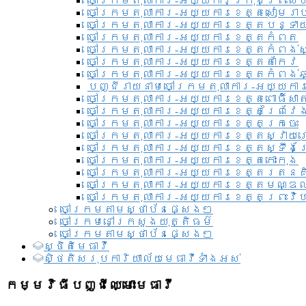
ចៅក្រមតុលាការ-អយ្យការ​ក្រុងព្រះសី
ចៅក្រមតុលាការ-អយ្យការខេត្តសៀមរា
ចៅក្រមតុលាការ-អយ្យការខេត្តបន្ទា
ចៅក្រមតុលាការ-អយ្យការខេត្តកំពត
ចៅក្រមតុលាការ-អយ្យការខេត្តកំពង់ស
ចៅក្រមតុលាការ-អយ្យការខេត្តតាកែវ
ចៅក្រមតុលាការ-អយ្យការខេត្តកំពង់ឆ្
បញ្ជីរាយនាមចៅក្រមតុលាការ-អយ្យការ
ចៅក្រមតុលាការ-អយ្យការខេត្តពោធិ៍សាត
ចៅក្រមតុលាការ-អយ្យការខេត្តព្រៃវែ
ចៅក្រមតុលាការ-អយ្យការខេត្តក្រចេះ
ចៅក្រមតុលាការ-អយ្យការខេត្តស្វាយ
ចៅក្រមតុលាការ-អយ្យការខេត្តស្ទឹងត
ចៅក្រមតុលាការ-អយ្យការខេត្តកោះកុង
ចៅក្រមតុលាការ-អយ្យការខេត្តរតនគ
ចៅក្រមតុលាការ-អយ្យការខេត្តមណ្ឌល
ចៅក្រមតុលាការ-អយ្យការខេត្តព្រះវិហ
ចៅក្រមតាមស្ថាប័នផ្សេងៗ
ចៅក្រមនៅក្រសួងយុត្តិធម៌
ចៅក្រមតាមស្ថាប័នផ្សេងៗ
ស្ថិតិមេធាវី
សិ្ថតិសរុបការិយាល័យមេធាវីទាំងអស់​
កម្មវិធីបញ្ជីឈ្មោះមេធាវី