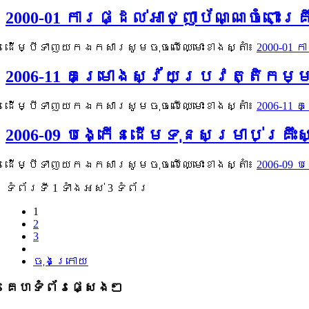
2000-01 ការផ្ដល់អាជ្ញាប័ណ្ណចំពោះ
ដើម្បីទាញយកឯកសារសូមចុចលើឈ្មោះខាងស្តាំ៖
2000-01 
2006-11 គម្រោងស្វ័យប្រវត្តិក
ដើម្បីទាញយកឯកសារសូមចុចលើឈ្មោះខាងស្តាំ៖
2006-11
2006-09 បង្កើនដើមទុនសម្រាប់គ្រ
ដើម្បីទាញយកឯកសារសូមចុចលើឈ្មោះខាងស្តាំ៖
2006-09
ទំព័រ​ទី 1 ​ទាំងអស់ 3 ទំព័រ
1
2
3
ចុងក្រោយ
គេហទំព័រផ្សេងៗ