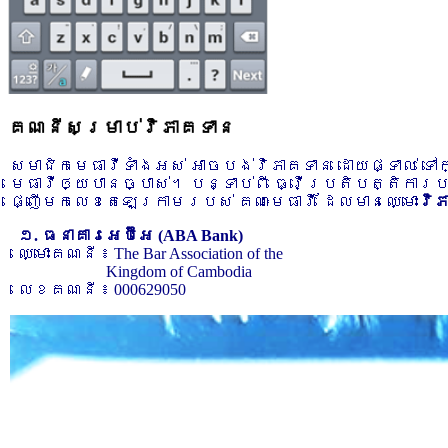
គណនីសម្រាប់វិភាគទាន
សមាជិកមេធាវីទាំងអស់ អាចបង់វិភាគទាន ដោយផ្ទាល់ ទ
មេធាវីឲ្យបានច្បាស់។ បន្ទាប់ពី ធ្វើប្រតិបត្តិការ
ផ្ញើមកលេខតេឡេក្រាមរបស់ គណៈមេធាវី ដែលមានឈ្មោះ
វិ
១. ធនាគារអេប៊ីអេ (ABA Bank)
ឈ្មោះគណនី ៖ The Bar Association of the
Kingdom of Cambodia
លេខគណនី ៖ 000629050