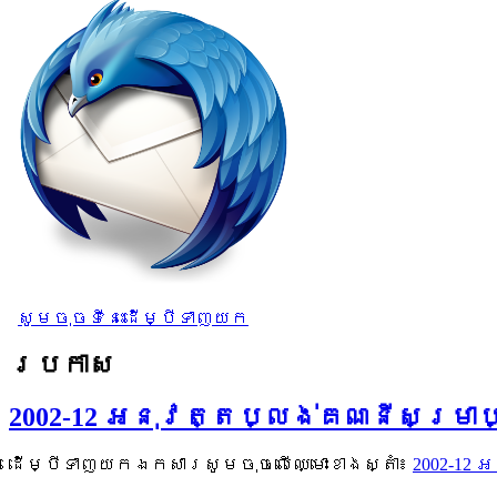
សូមចុចទីនេះដើម្បីទាញយក
ប្រកាស
2002-12 អនុវត្តប្លង់គណនីសម្រាប
ដើម្បីទាញយកឯកសារសូមចុចលើឈ្មោះខាងស្តាំ៖
2002-12