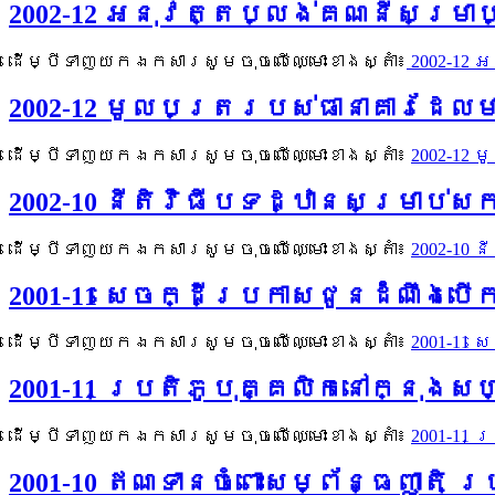
2002-12 អនុវត្តប្លង់គណនីសម្រាប
ដើម្បីទាញយកឯកសារសូមចុចលើឈ្មោះខាងស្តាំ៖
2002-12 
2002-12 មូលបត្ររបស់ធានាគារដែល
ដើម្បីទាញយកឯកសារសូមចុចលើឈ្មោះខាងស្តាំ៖
2002-12
2002-10 នីតិវិធីបទដ្ឋានសម្រាប់
ដើម្បីទាញយកឯកសារសូមចុចលើឈ្មោះខាងស្តាំ៖
2002-10
2001-11 សេចក្ដីប្រកាសជូនដំំណឹង
ដើម្បីទាញយកឯកសារសូមចុចលើឈ្មោះខាងស្តាំ៖
2001-11
2001-11 ប្រតិភូបុគ្គលិកនៅក្នុងស
ដើម្បីទាញយកឯកសារសូមចុចលើឈ្មោះខាងស្តាំ៖
2001-11 
2001-10 ឥណទានចំពោះសម្ព័ន្ធញាតិ