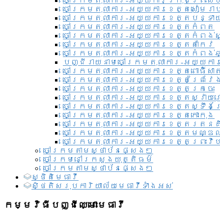
ចៅក្រមតុលាការ-អយ្យការ​ក្រុងព្រះសី
ចៅក្រមតុលាការ-អយ្យការខេត្តសៀមរា
ចៅក្រមតុលាការ-អយ្យការខេត្តបន្ទា
ចៅក្រមតុលាការ-អយ្យការខេត្តកំពត
ចៅក្រមតុលាការ-អយ្យការខេត្តកំពង់ស
ចៅក្រមតុលាការ-អយ្យការខេត្តតាកែវ
ចៅក្រមតុលាការ-អយ្យការខេត្តកំពង់ឆ្
បញ្ជីរាយនាមចៅក្រមតុលាការ-អយ្យការ
ចៅក្រមតុលាការ-អយ្យការខេត្តពោធិ៍សាត
ចៅក្រមតុលាការ-អយ្យការខេត្តព្រៃវែ
ចៅក្រមតុលាការ-អយ្យការខេត្តក្រចេះ
ចៅក្រមតុលាការ-អយ្យការខេត្តស្វាយ
ចៅក្រមតុលាការ-អយ្យការខេត្តស្ទឹងត
ចៅក្រមតុលាការ-អយ្យការខេត្តកោះកុង
ចៅក្រមតុលាការ-អយ្យការខេត្តរតនគ
ចៅក្រមតុលាការ-អយ្យការខេត្តមណ្ឌល
ចៅក្រមតុលាការ-អយ្យការខេត្តព្រះវិហ
ចៅក្រមតាមស្ថាប័នផ្សេងៗ
ចៅក្រមនៅក្រសួងយុត្តិធម៌
ចៅក្រមតាមស្ថាប័នផ្សេងៗ
ស្ថិតិមេធាវី
សិ្ថតិសរុបការិយាល័យមេធាវីទាំងអស់​
កម្មវិធីបញ្ជីឈ្មោះមេធាវី