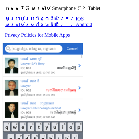
កម្មវិធី សម្រាប់ Smartphone និង Tablet
សម្រាប់​ប្រព័ន្ធដំណើរការ IOS
សម្រាប់​ប្រព័ន្ធដំណើរការ Android
Privacy Policies for Mobile Apps