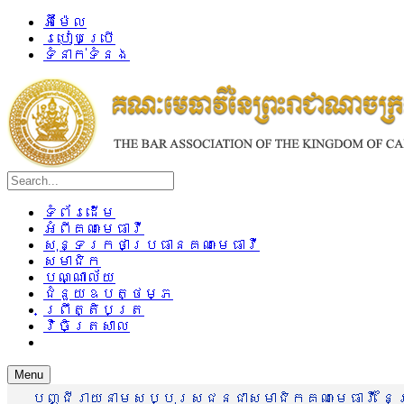
អ៊ីម៉ែល
របៀបប្រើ
ទំនាក់ទំនង
ទំព័រដើម
អំពីគណៈមេធាវី
សុន្ទរកថាប្រធានគណៈមេធាវី
សមាជិក
បណ្ណាល័យ
ជំនួយឧបត្ថម្ភ
ព្រឹត្តិបត្រ
វិចិត្រសាល
Menu
បញ្ជីរាយនាមសប្បុរសជនជាសមាជិកគណៈមេធាវី នៃព្