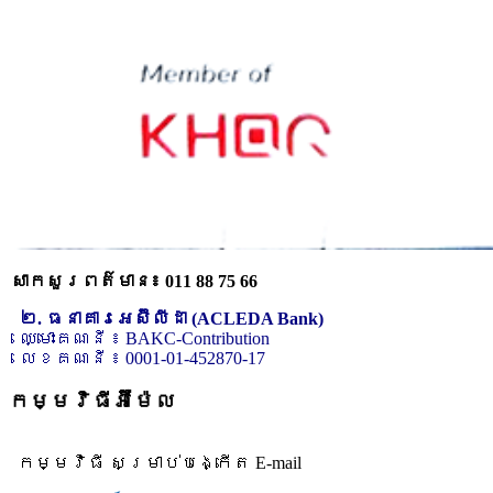
សាកសួរពត៌មាន៖ 011 88 75 66
២. ធនាគារអេស៊ីលីដា (ACLEDA Bank)
ឈ្មោះគណនី ៖ BAKC-Contribution
លេខគណនី ៖ 0001-01-452870-17
កម្មវិធីអ៊ីម៉ែល
កម្មវិធី សម្រាប់បង្កើត E-mail