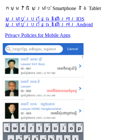
កម្មវិធី សម្រាប់ Smartphone និង Tablet
សម្រាប់​ប្រព័ន្ធដំណើរការ IOS
សម្រាប់​ប្រព័ន្ធដំណើរការ Android
Privacy Policies for Mobile Apps