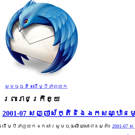
សូមចុចទីនេះដើម្បីទាញយក
ព្រះរាជក្រឹត្យ
2001-07 សញ្ញាស័ក្តិនិងឯកសណ្ឋាន
ដើម្បីទាញយកឯកសារសូមចុចលើឈ្មោះខាងស្តាំ៖
2001-07