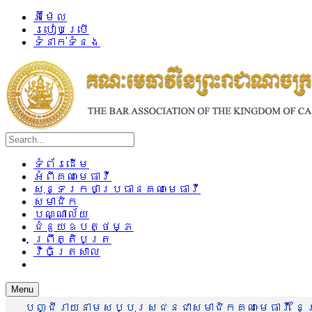
អ៊ីម៉ែល
របៀបប្រើ
ទំនាក់ទំនង
ទំព័រដើម
អំពីគណៈមេធាវី
សុន្ទរកថាប្រធានគណៈមេធាវី
សមាជិក
បណ្ណាល័យ
ជំនួយឧបត្ថម្ភ
ព្រឹត្តិបត្រ
វិចិត្រសាល
Menu
បញ្ជីរាយនាមសប្បុរសជនជាសមាជិកគណៈមេធាវី នៃព្