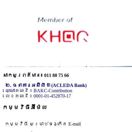
សាកសួរពត៌មាន៖ 011 88 75 66
២. ធនាគារអេស៊ីលីដា (ACLEDA Bank)
ឈ្មោះគណនី ៖ BAKC-Contribution
លេខគណនី ៖ 0001-01-452870-17
កម្មវិធីអ៊ីម៉ែល
កម្មវិធី សម្រាប់បង្កើត E-mail