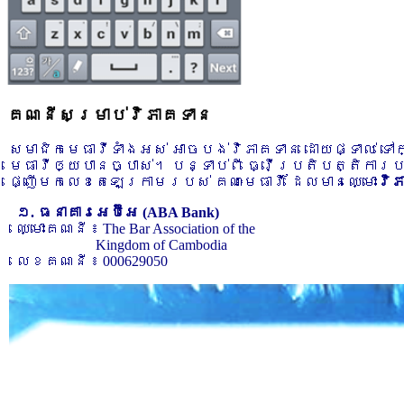
គណនីសម្រាប់វិភាគទាន
សមាជិកមេធាវីទាំងអស់ អាចបង់វិភាគទាន ដោយផ្ទាល់ ទ
មេធាវីឲ្យបានច្បាស់។ បន្ទាប់ពី ធ្វើប្រតិបត្តិការ
ផ្ញើមកលេខតេឡេក្រាមរបស់ គណៈមេធាវី ដែលមានឈ្មោះ
វិ
១. ធនាគារអេប៊ីអេ (ABA Bank)
ឈ្មោះគណនី ៖ The Bar Association of the
Kingdom of Cambodia
លេខគណនី ៖ 000629050