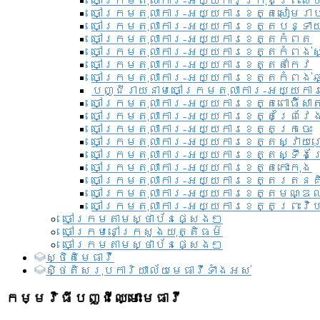
ចៅក្រមតុលាការ-អយ្យការ​ក្រុងព្រះសី
ចៅក្រមតុលាការ-អយ្យការខេត្តសៀមរា
ចៅក្រមតុលាការ-អយ្យការខេត្តបន្ទា
ចៅក្រមតុលាការ-អយ្យការខេត្តកំពត
ចៅក្រមតុលាការ-អយ្យការខេត្តកំពង់ស
ចៅក្រមតុលាការ-អយ្យការខេត្តតាកែវ
ចៅក្រមតុលាការ-អយ្យការខេត្តកំពង់ឆ្
បញ្ជីរាយនាមចៅក្រមតុលាការ-អយ្យការ
ចៅក្រមតុលាការ-អយ្យការខេត្តពោធិ៍សាត
ចៅក្រមតុលាការ-អយ្យការខេត្តព្រៃវែ
ចៅក្រមតុលាការ-អយ្យការខេត្តក្រចេះ
ចៅក្រមតុលាការ-អយ្យការខេត្តស្វាយ
ចៅក្រមតុលាការ-អយ្យការខេត្តស្ទឹងត
ចៅក្រមតុលាការ-អយ្យការខេត្តកោះកុង
ចៅក្រមតុលាការ-អយ្យការខេត្តរតនគ
ចៅក្រមតុលាការ-អយ្យការខេត្តមណ្ឌល
ចៅក្រមតុលាការ-អយ្យការខេត្តព្រះវិហ
ចៅក្រមតាមស្ថាប័នផ្សេងៗ
ចៅក្រមនៅក្រសួងយុត្តិធម៌
ចៅក្រមតាមស្ថាប័នផ្សេងៗ
ស្ថិតិមេធាវី
សិ្ថតិសរុបការិយាល័យមេធាវីទាំងអស់​
កម្មវិធីបញ្ជីឈ្មោះមេធាវី