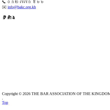
📞 ​០១២ ៧៧១ ៥៦៦
✉️
info@bakc.org.kh
ទីតាំង
Copyright © 2026 THE BAR ASSOCIATION OF THE KINGDOM O
.
Top