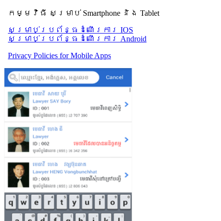
កម្មវិធី សម្រាប់ Smartphone និង Tablet
សម្រាប់​ប្រព័ន្ធដំណើរការ IOS
សម្រាប់​ប្រព័ន្ធដំណើរការ Android
Privacy Policies for Mobile Apps