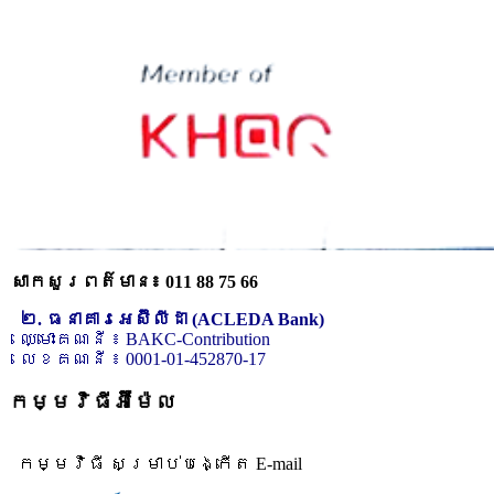
សាកសួរពត៌មាន៖ 011 88 75 66
២. ធនាគារអេស៊ីលីដា (ACLEDA Bank)
ឈ្មោះគណនី ៖ BAKC-Contribution
លេខគណនី ៖ 0001-01-452870-17
កម្មវិធីអ៊ីម៉ែល
កម្មវិធី សម្រាប់បង្កើត E-mail