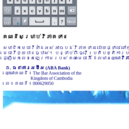
គណនីសម្រាប់វិភាគទាន
សមាជិកមេធាវីទាំងអស់ អាចបង់វិភាគទាន ដោយផ្ទាល់ ទ
មេធាវីឲ្យបានច្បាស់។ បន្ទាប់ពី ធ្វើប្រតិបត្តិការ
ផ្ញើមកលេខតេឡេក្រាមរបស់ គណៈមេធាវី ដែលមានឈ្មោះ
វិ
១. ធនាគារអេប៊ីអេ (ABA Bank)
ឈ្មោះគណនី ៖ The Bar Association of the
Kingdom of Cambodia
លេខគណនី ៖ 000629050