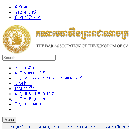
អ៊ីម៉ែល
របៀបប្រើ
ទំនាក់ទំនង
ទំព័រដើម
អំពីគណៈមេធាវី
សុន្ទរកថាប្រធានគណៈមេធាវី
សមាជិក
បណ្ណាល័យ
ជំនួយឧបត្ថម្ភ
ព្រឹត្តិបត្រ
វិចិត្រសាល
Menu
បញ្ជីរាយនាមសប្បុរសជនជាសមាជិកគណៈមេធាវី នៃព្