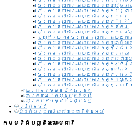
ចៅក្រមតុលាការ-អយ្យការ​ក្រុងព្រះសី
ចៅក្រមតុលាការ-អយ្យការខេត្តសៀមរា
ចៅក្រមតុលាការ-អយ្យការខេត្តបន្ទា
ចៅក្រមតុលាការ-អយ្យការខេត្តកំពត
ចៅក្រមតុលាការ-អយ្យការខេត្តកំពង់ស
ចៅក្រមតុលាការ-អយ្យការខេត្តតាកែវ
ចៅក្រមតុលាការ-អយ្យការខេត្តកំពង់ឆ្
បញ្ជីរាយនាមចៅក្រមតុលាការ-អយ្យការ
ចៅក្រមតុលាការ-អយ្យការខេត្តពោធិ៍សាត
ចៅក្រមតុលាការ-អយ្យការខេត្តព្រៃវែ
ចៅក្រមតុលាការ-អយ្យការខេត្តក្រចេះ
ចៅក្រមតុលាការ-អយ្យការខេត្តស្វាយ
ចៅក្រមតុលាការ-អយ្យការខេត្តស្ទឹងត
ចៅក្រមតុលាការ-អយ្យការខេត្តកោះកុង
ចៅក្រមតុលាការ-អយ្យការខេត្តរតនគ
ចៅក្រមតុលាការ-អយ្យការខេត្តមណ្ឌល
ចៅក្រមតុលាការ-អយ្យការខេត្តព្រះវិហ
ចៅក្រមតាមស្ថាប័នផ្សេងៗ
ចៅក្រមនៅក្រសួងយុត្តិធម៌
ចៅក្រមតាមស្ថាប័នផ្សេងៗ
ស្ថិតិមេធាវី
សិ្ថតិសរុបការិយាល័យមេធាវីទាំងអស់​
កម្មវិធីបញ្ជីឈ្មោះមេធាវី