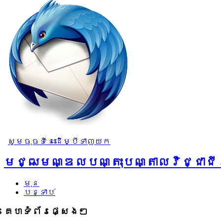
សូមចុចទីនេះដើម្បីទាញយក
មជ្ឍមណ្ឌលបណ្តុះបណ្តាលវិជ្ជាជីវ
មុន
បន្ទាប់
គេហទំព័រផ្សេងៗ