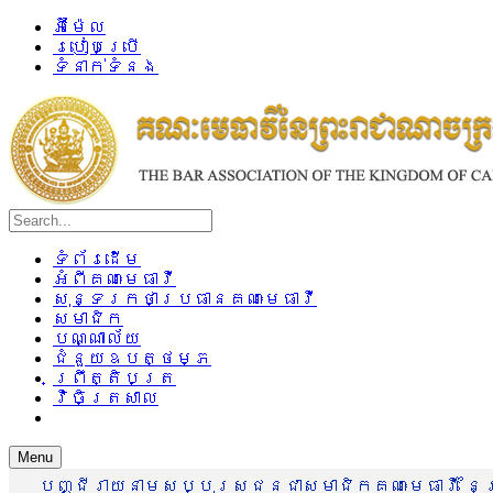
អ៊ីម៉ែល
របៀបប្រើ
ទំនាក់ទំនង
ទំព័រដើម
អំពីគណៈមេធាវី
សុន្ទរកថាប្រធានគណៈមេធាវី
សមាជិក
បណ្ណាល័យ
ជំនួយឧបត្ថម្ភ
ព្រឹត្តិបត្រ
វិចិត្រសាល
Menu
បញ្ជីរាយនាមសប្បុរសជនជាសមាជិកគណៈមេធាវី នៃព្