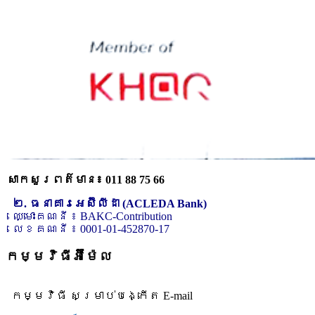
សាកសួរពត៌មាន៖ 011 88 75 66
២. ធនាគារអេស៊ីលីដា (ACLEDA Bank)
ឈ្មោះគណនី ៖ BAKC-Contribution
លេខគណនី ៖ 0001-01-452870-17
កម្មវិធីអ៊ីម៉ែល
កម្មវិធី សម្រាប់បង្កើត E-mail