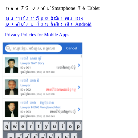
កម្មវិធី សម្រាប់ Smartphone និង Tablet
សម្រាប់​ប្រព័ន្ធដំណើរការ IOS
សម្រាប់​ប្រព័ន្ធដំណើរការ Android
Privacy Policies for Mobile Apps