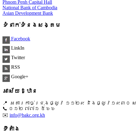
Phnom Penh Capital Hall
National Bank of Cambodia
Asian Development Bank
ទំនាក់ទំនងសង្គម
Facebook
LinkIn
Twitter
RSS
Google+
អាស័យដ្ឋាន
📍 អគារកាច់ជ្រុងផ្លូវ ១១២៩ និងផ្លូវ១៩៣០ សង្ក
📞 ​០១២ ៧៧១ ៥៦៦
✉️
info@bakc.org.kh
ទីតាំង