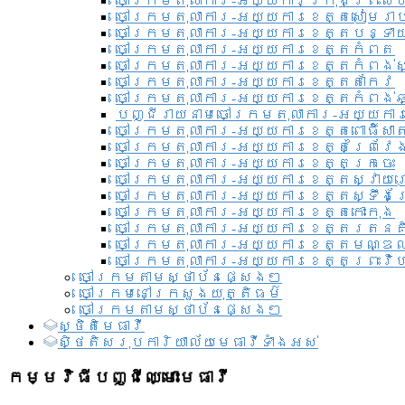
ចៅក្រមតុលាការ-អយ្យការ​ក្រុងព្រះសី
ចៅក្រមតុលាការ-អយ្យការខេត្តសៀមរា
ចៅក្រមតុលាការ-អយ្យការខេត្តបន្ទា
ចៅក្រមតុលាការ-អយ្យការខេត្តកំពត
ចៅក្រមតុលាការ-អយ្យការខេត្តកំពង់ស
ចៅក្រមតុលាការ-អយ្យការខេត្តតាកែវ
ចៅក្រមតុលាការ-អយ្យការខេត្តកំពង់ឆ្
បញ្ជីរាយនាមចៅក្រមតុលាការ-អយ្យការ
ចៅក្រមតុលាការ-អយ្យការខេត្តពោធិ៍សាត
ចៅក្រមតុលាការ-អយ្យការខេត្តព្រៃវែ
ចៅក្រមតុលាការ-អយ្យការខេត្តក្រចេះ
ចៅក្រមតុលាការ-អយ្យការខេត្តស្វាយ
ចៅក្រមតុលាការ-អយ្យការខេត្តស្ទឹងត
ចៅក្រមតុលាការ-អយ្យការខេត្តកោះកុង
ចៅក្រមតុលាការ-អយ្យការខេត្តរតនគ
ចៅក្រមតុលាការ-អយ្យការខេត្តមណ្ឌល
ចៅក្រមតុលាការ-អយ្យការខេត្តព្រះវិហ
ចៅក្រមតាមស្ថាប័នផ្សេងៗ
ចៅក្រមនៅក្រសួងយុត្តិធម៌
ចៅក្រមតាមស្ថាប័នផ្សេងៗ
ស្ថិតិមេធាវី
សិ្ថតិសរុបការិយាល័យមេធាវីទាំងអស់​
កម្មវិធីបញ្ជីឈ្មោះមេធាវី