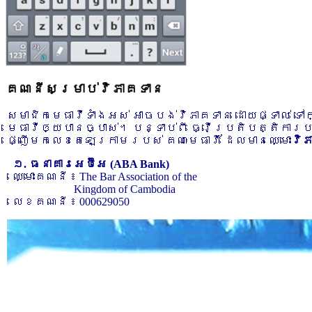
គណនីសម្រាប់វិភាគទាន
សមាជិកមេធាវីទាំងអស់ អាចបង់វិភាគទាន ដោយផ្ទាល់ ទ
មេធាវីឲ្យបានច្បាស់។ បន្ទាប់ពី ធ្វើប្រតិបត្តិការ
ផ្ញើមកលេខតេឡេក្រាមរបស់ គណៈមេធាវី ដែលមានឈ្មោះ
វិ
១. ធនាគារអេប៊ីអេ (ABA Bank)
ឈ្មោះគណនី ៖ The Bar Association of the
Kingdom of Cambodia
លេខគណនី ៖ 000629050