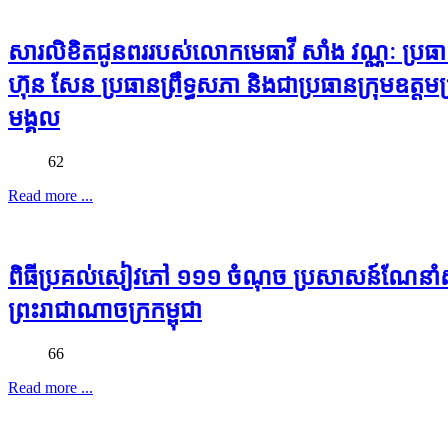
សារលិខិតជូនពររបស់លោកមេធាវី សាំង វណ្ណៈ ប្រធ
ហ៊ុន សែន ប្រធានព្រឹទ្ធសភា និងជាប្រធានក្រុមឧត្តមប
មង្គល
62
Read more ...
ពិធីប្រគល់សៀវភៅ ១១១ ចំណុច ប្រសាសន៍ណែនាំស
ព្រះរាជាណាចក្រកម្ពុជា
66
Read more ...