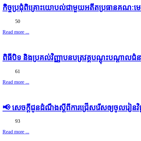
កិច្ចប្រជុំពិគ្រោះយោបល់ជាមួយអតីតប្រធានគណៈមេធាវីល
50
Read more ...
ពិធីបិទ និងប្រគល់វិញ្ញាបនបត្រវគ្គបណ្តុះបណ្តាលជំ
61
Read more ...
📢 សេចក្តីជូនដំណឹងស្តីពីការជ្រើសរើសឲ្យចូលរៀនវិជ្
93
Read more ...