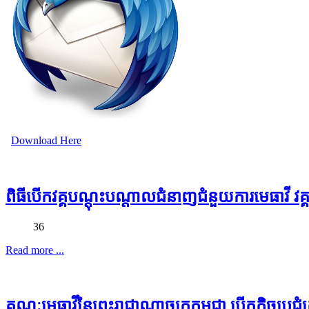
Download Here
ពិធីបើកវគ្គបណ្តុះបណ្តាលជំនាញជំនួយការមេធាវី វគ្
36
Read more ...
គណៈមេធាវីនៃព្រះរាជាណាចក្រកម្ពុជា បើកកិច្ចប្រជុ