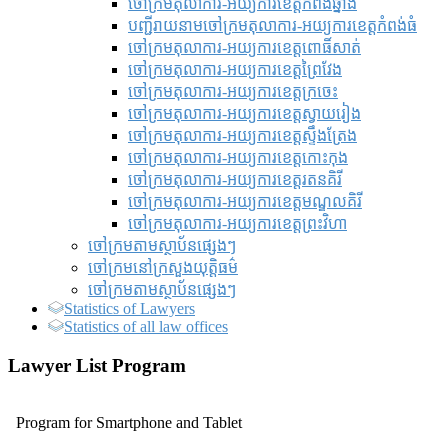
ចៅក្រមតុលាការ-អយ្យការខេត្តកំពង់ឆ្នាំង
បញ្ជីរាយនាមចៅក្រមតុលាការ-អយ្យការខេត្តកំពង់ធំ
ចៅក្រមតុលាការ-អយ្យការខេត្តពោធិ៍សាត់
ចៅក្រមតុលាការ-អយ្យការខេត្តព្រៃវែង
ចៅក្រមតុលាការ-អយ្យការខេត្តក្រចេះ
ចៅក្រមតុលាការ-អយ្យការខេត្តស្វាយរៀង
ចៅក្រមតុលាការ-អយ្យការខេត្តស្ទឹងត្រែង
ចៅក្រមតុលាការ-អយ្យការខេត្តកោះកុង
ចៅក្រមតុលាការ-អយ្យការខេត្តរតនគិរី
ចៅក្រមតុលាការ-អយ្យការខេត្តមណ្ឌលគិរី
ចៅក្រមតុលាការ-អយ្យការខេត្តព្រះវិហា
ចៅក្រមតាមស្ថាប័នផ្សេងៗ
ចៅក្រមនៅក្រសួងយុត្តិធម៌
ចៅក្រមតាមស្ថាប័នផ្សេងៗ
Statistics of Lawyers
Statistics of all law offices
Lawyer List Program
Program for Smartphone and Tablet