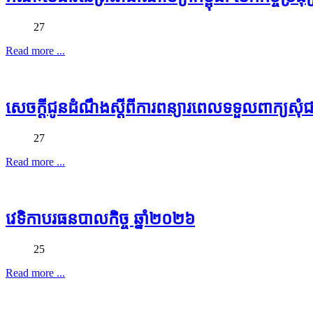
27
Read more ...
សេចក្ដីជូនដំណឹងស្ដីពីការពន្យារពេលទទួលពាក្យស
27
Read more ...
វេទិកាបរធនបាលកិច្ច ឆ្នាំ២០២៦
25
Read more ...