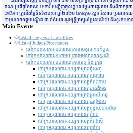
នៅរសៀលថ្ងៃព្រហស្បត្តិ៍ ០៣ រោច ខែចែត្រ ឆ្នាំកុរ ឯកស័ក ពុទ្ធសករាជ ២
គណៈប្រតិភូនៃគណៈមេធាវី អញ្ជើញចូលជួបសម្តែងការគួរសម និងពិភាក្សាការងារជា
២៥៦៣ ត្រូវនឹងថ្ងៃទី៩ខែមេសា ឆ្នាំ២០២០ ឯកឧត្តម សួន វិសាល ប្រធានគណៈ
ជាមួយឯកឧត្តមបណ្ឌិត ជា វ៉ាន់ដេត រដ្ឋមន្រ្តីក្រសួងប្រៃសណីយ៍ និងទូរគម
Main Events
List of lawyers / Law offices
List of Judges/Prosecutors
ចៅក្រមតុលាការ-មហាអយ្យការអមតុលាការកំពូល
ចៅក្រមតុលាការ-មហាអយ្យការអមសាលាឧទ្ធរណ៏
ចៅក្រមតុលាការ-មហាអយ្យការខេត្ត និង ក្រុង
ចៅក្រមតុលាការ-អយ្យការក្រុងភ្នំពេញ
ចៅក្រមតុលាការ-អយ្យការខេត្តកណ្តាល
ចៅក្រមតុលាការ-អយ្យការខេត្តកំពង់ចាម
ចៅក្រមតុលាការ-អយ្យការខេត្តបាត់ដំបង
ចៅក្រមតុលាការ-អយ្យការ​ក្រុងព្រះសីហនុ
ចៅក្រមតុលាការ-អយ្យការខេត្តសៀមរាប
ចៅក្រមតុលាការ-អយ្យការខេត្តបន្ទាយមានជ័យ
ចៅក្រមតុលាការ-អយ្យការខេត្តកំពត
ចៅក្រមតុលាការ-អយ្យការខេត្តកំពង់ស្ពឺ
ចៅក្រមតុលាការ-អយ្យការខេត្តតាកែវ