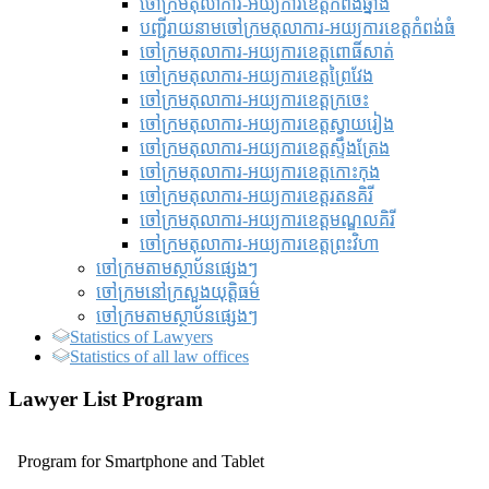
ចៅក្រមតុលាការ-អយ្យការខេត្តកំពង់ឆ្នាំង
បញ្ជីរាយនាមចៅក្រមតុលាការ-អយ្យការខេត្តកំពង់ធំ
ចៅក្រមតុលាការ-អយ្យការខេត្តពោធិ៍សាត់
ចៅក្រមតុលាការ-អយ្យការខេត្តព្រៃវែង
ចៅក្រមតុលាការ-អយ្យការខេត្តក្រចេះ
ចៅក្រមតុលាការ-អយ្យការខេត្តស្វាយរៀង
ចៅក្រមតុលាការ-អយ្យការខេត្តស្ទឹងត្រែង
ចៅក្រមតុលាការ-អយ្យការខេត្តកោះកុង
ចៅក្រមតុលាការ-អយ្យការខេត្តរតនគិរី
ចៅក្រមតុលាការ-អយ្យការខេត្តមណ្ឌលគិរី
ចៅក្រមតុលាការ-អយ្យការខេត្តព្រះវិហា
ចៅក្រមតាមស្ថាប័នផ្សេងៗ
ចៅក្រមនៅក្រសួងយុត្តិធម៌
ចៅក្រមតាមស្ថាប័នផ្សេងៗ
Statistics of Lawyers
Statistics of all law offices
Lawyer List Program
Program for Smartphone and Tablet