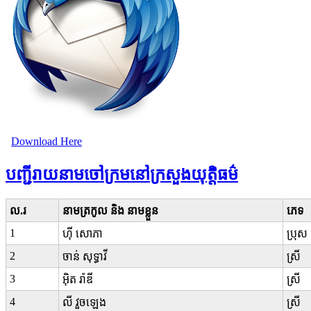
Download Here
បញ្ជីរាយនាមចៅក្រមនៅក្រសួងយុត្តិធម៌
ល.រ
នាមត្រកូល និង នាមខ្លួន
ភេទ
1
ហ៊ី សោភា
ប្រុស
2
ចាន់ សុទ្ធាវី
ស្រី
3
អ៊ិត រ៉ាឌី
ស្រី
4
លី វួចឡេង
ស្រី