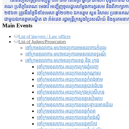
នៅរសៀលថ្ងៃព្រហស្បត្តិ៍ ០៣ រោច ខែចែត្រ ឆ្នាំកុរ ឯកស័ក ពុទ្ធសករាជ ២
គណៈប្រតិភូនៃគណៈមេធាវី អញ្ជើញចូលជួបសម្តែងការគួរសម និងពិភាក្សាការងារជា
២៥៦៣ ត្រូវនឹងថ្ងៃទី៩ខែមេសា ឆ្នាំ២០២០ ឯកឧត្តម សួន វិសាល ប្រធានគណៈ
ជាមួយឯកឧត្តមបណ្ឌិត ជា វ៉ាន់ដេត រដ្ឋមន្រ្តីក្រសួងប្រៃសណីយ៍ និងទូរគម
Main Events
List of lawyers / Law offices
List of Judges/Prosecutors
ចៅក្រមតុលាការ-មហាអយ្យការអមតុលាការកំពូល
ចៅក្រមតុលាការ-មហាអយ្យការអមសាលាឧទ្ធរណ៏
ចៅក្រមតុលាការ-មហាអយ្យការខេត្ត និង ក្រុង
ចៅក្រមតុលាការ-អយ្យការក្រុងភ្នំពេញ
ចៅក្រមតុលាការ-អយ្យការខេត្តកណ្តាល
ចៅក្រមតុលាការ-អយ្យការខេត្តកំពង់ចាម
ចៅក្រមតុលាការ-អយ្យការខេត្តបាត់ដំបង
ចៅក្រមតុលាការ-អយ្យការ​ក្រុងព្រះសីហនុ
ចៅក្រមតុលាការ-អយ្យការខេត្តសៀមរាប
ចៅក្រមតុលាការ-អយ្យការខេត្តបន្ទាយមានជ័យ
ចៅក្រមតុលាការ-អយ្យការខេត្តកំពត
ចៅក្រមតុលាការ-អយ្យការខេត្តកំពង់ស្ពឺ
ចៅក្រមតុលាការ-អយ្យការខេត្តតាកែវ