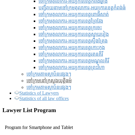
ចៅក្រមតុលាការ-អយ្យការខេត្តកំពង់ឆ្នាំង
បញ្ជីរាយនាមចៅក្រមតុលាការ-អយ្យការខេត្តកំពង់ធំ
ចៅក្រមតុលាការ-អយ្យការខេត្តពោធិ៍សាត់
ចៅក្រមតុលាការ-អយ្យការខេត្តព្រៃវែង
ចៅក្រមតុលាការ-អយ្យការខេត្តក្រចេះ
ចៅក្រមតុលាការ-អយ្យការខេត្តស្វាយរៀង
ចៅក្រមតុលាការ-អយ្យការខេត្តស្ទឹងត្រែង
ចៅក្រមតុលាការ-អយ្យការខេត្តកោះកុង
ចៅក្រមតុលាការ-អយ្យការខេត្តរតនគិរី
ចៅក្រមតុលាការ-អយ្យការខេត្តមណ្ឌលគិរី
ចៅក្រមតុលាការ-អយ្យការខេត្តព្រះវិហា
ចៅក្រមតាមស្ថាប័នផ្សេងៗ
ចៅក្រមនៅក្រសួងយុត្តិធម៌
ចៅក្រមតាមស្ថាប័នផ្សេងៗ
Statistics of Lawyers
Statistics of all law offices
Lawyer List Program
Program for Smartphone and Tablet