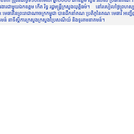
៥៦៣ ត្រូវនឹងថ្ងៃទី១០ខែមេសា ឆ្នាំ២០២០ ឯកឧត្តម សួន វិសាល ប្រធានគណៈមេធ
មួយឯកឧត្តម កើត រិទ្ធ រដ្ឋមន្ត្រីក្រសួងយុត្តិធម៌។ នៅរសៀលថ្ងៃព្រហស្បត្តិ
មេធាវីនៃព្រះរាជាណាចក្រកម្ពុជា បានដឹកនាំគណៈប្រតិភូនៃគណៈមេធាវី អញ្ជើ
នាគមន៍ នាទីស្តីការក្រសួងក្រសួងប្រៃសណីយ៍ និងទូរគមនាគមន៍។