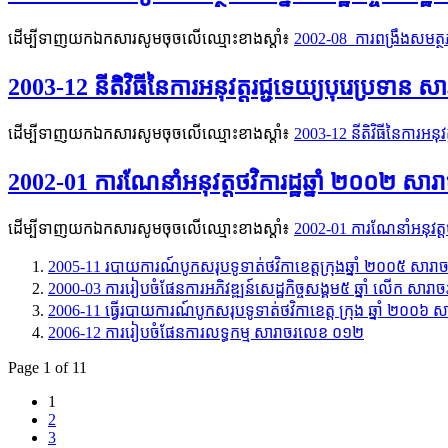
ដើម្បីទាញយកឯកសារសូមចុចលើឈ្មោះខាងស្តាំ៖
2002-08 ការពង្រឹងសមត្ថ
2003-12 នីតិវិធីនៃការអនុវត្តរជ្ជទេយ្យបុរេប្រទាន
ដើម្បីទាញយកឯកសារសូមចុចលើឈ្មោះខាងស្តាំ៖
2003-12 នីតិវិធីនៃការអនុ
2002-01 ការណែនាំអនុវត្តថវិការដ្ឋឆ្នាំ ២០០២ សា
ដើម្បីទាញយកឯកសារសូមចុចលើឈ្មោះខាងស្តាំ៖
2002-01 ការណែនាំអនុវត្ត
2005-11 របាយការណ៍បូកសរុបទូទាត់ថវិកាខេត្តក្រុងឆ្នាំ ២០០៥​ ស
2000-03 ការរៀបចំផែនការអភិវឌ្ឍន៍សេដ្ឋកិច្ចសង្គម៥ ឆ្នាំ​ លើក សារ
2006-11 ធ្វើរបាយការណ៍បូកសរុបទូទាត់ថវិកាខេត្ត ក្រុង ឆ្នាំ ២០០
2006-12 ការរៀបចំផែនការលទ្ធកម្ម សារាចរលេខ ០១២​
Page 1 of 11
1
2
3