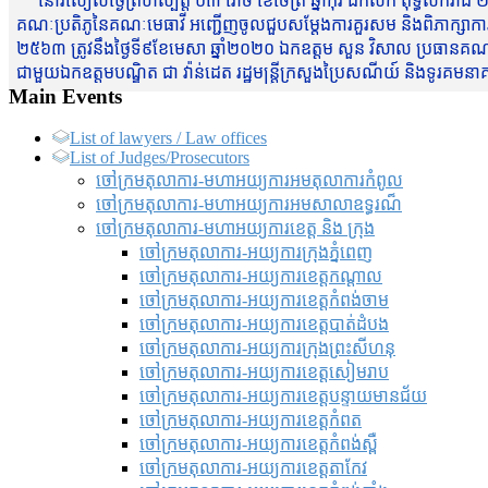
នៅរសៀលថ្ងៃព្រហស្បត្តិ៍ ០៣ រោច ខែចែត្រ ឆ្នាំកុរ ឯកស័ក ពុទ្ធសករាជ ២
គណៈប្រតិភូនៃគណៈមេធាវី អញ្ជើញចូលជួបសម្តែងការគួរសម និងពិភាក្សាការងារជា
២៥៦៣ ត្រូវនឹងថ្ងៃទី៩ខែមេសា ឆ្នាំ២០២០ ឯកឧត្តម សួន វិសាល ប្រធានគណៈ
ជាមួយឯកឧត្តមបណ្ឌិត ជា វ៉ាន់ដេត រដ្ឋមន្រ្តីក្រសួងប្រៃសណីយ៍ និងទូរគម
Main Events
List of lawyers / Law offices
List of Judges/Prosecutors
ចៅក្រមតុលាការ-មហាអយ្យការអមតុលាការកំពូល
ចៅក្រមតុលាការ-មហាអយ្យការអមសាលាឧទ្ធរណ៏
ចៅក្រមតុលាការ-មហាអយ្យការខេត្ត និង ក្រុង
ចៅក្រមតុលាការ-អយ្យការក្រុងភ្នំពេញ
ចៅក្រមតុលាការ-អយ្យការខេត្តកណ្តាល
ចៅក្រមតុលាការ-អយ្យការខេត្តកំពង់ចាម
ចៅក្រមតុលាការ-អយ្យការខេត្តបាត់ដំបង
ចៅក្រមតុលាការ-អយ្យការ​ក្រុងព្រះសីហនុ
ចៅក្រមតុលាការ-អយ្យការខេត្តសៀមរាប
ចៅក្រមតុលាការ-អយ្យការខេត្តបន្ទាយមានជ័យ
ចៅក្រមតុលាការ-អយ្យការខេត្តកំពត
ចៅក្រមតុលាការ-អយ្យការខេត្តកំពង់ស្ពឺ
ចៅក្រមតុលាការ-អយ្យការខេត្តតាកែវ