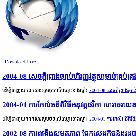
Download Here
2004-08 សេចក្ដីព្រាងច្បាប់ហិរញ្ញវត្ថុសម្រាប់គ្រប
ដើម្បីទាញយកឯកសារសូមចុចលើឈ្មោះខាងស្តាំ៖
2004-08 សេចក្ដីព្រាងច្បាប
2004-01 ការកែលំអនីតិវិធីអនុវត្តថវិកា សារាចរល
ដើម្បីទាញយកឯកសារសូមចុចលើឈ្មោះខាងស្តាំ៖
2004-01 ការកែលំអនីតិវិធ
2002-08 ការពង្រឹងសមត្ថភាព ផ្នែកសេដ្ឋកិច្ចនិង