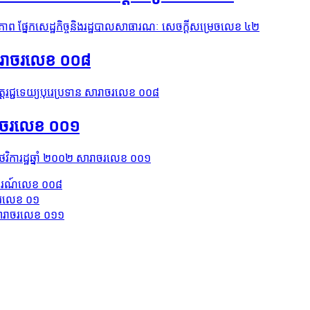
ភាព ផ្នែកសេដ្ឋកិច្ចនិងរដ្ឋបាលសាធារណៈ សេចក្ដីសម្រេចលេខ ៤២
 សារាចរលេខ ០០៨
វត្តរជ្ជទេយ្យបុរេប្រទាន សារាចរលេខ ០០៨
រាចរលេខ ​០០១
ថវិការដ្ឋឆ្នាំ ២០០២ សារាចរលេខ ​០០១
ារាចរណ៍លេខ ០០៨
ាចរលេខ ០១
៦ សារាចរលេខ ០១១