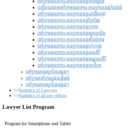
ចៅក្រមតុលាការ-អយ្យការខេត្តកំពង់ឆ្នាំង
បញ្ជីរាយនាមចៅក្រមតុលាការ-អយ្យការខេត្តកំពង់ធំ
ចៅក្រមតុលាការ-អយ្យការខេត្តពោធិ៍សាត់
ចៅក្រមតុលាការ-អយ្យការខេត្តព្រៃវែង
ចៅក្រមតុលាការ-អយ្យការខេត្តក្រចេះ
ចៅក្រមតុលាការ-អយ្យការខេត្តស្វាយរៀង
ចៅក្រមតុលាការ-អយ្យការខេត្តស្ទឹងត្រែង
ចៅក្រមតុលាការ-អយ្យការខេត្តកោះកុង
ចៅក្រមតុលាការ-អយ្យការខេត្តរតនគិរី
ចៅក្រមតុលាការ-អយ្យការខេត្តមណ្ឌលគិរី
ចៅក្រមតុលាការ-អយ្យការខេត្តព្រះវិហា
ចៅក្រមតាមស្ថាប័នផ្សេងៗ
ចៅក្រមនៅក្រសួងយុត្តិធម៌
ចៅក្រមតាមស្ថាប័នផ្សេងៗ
Statistics of Lawyers
Statistics of all law offices
Lawyer List Program
Program for Smartphone and Tablet