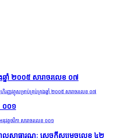
់គ្រងឆ្នាំ ២០០៥ សារាចរលេខ ០៧
់ហិរញ្ញវត្ថុសម្រាប់គ្រប់គ្រងឆ្នាំ ២០០៥ សារាចរលេខ ០៧
េខ ០០១
ីអនុវត្តថវិកា សារាចរលេខ ០០១
រដ្ឋបាលសាធារណៈ សេចក្ដីសម្រេចលេខ ៤២