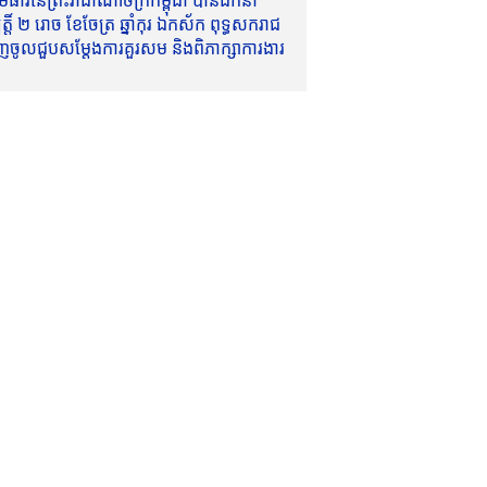
ាវីនៃព្រះរាជាណាចក្រកម្ពុជា បានដឹកនាំ
៍ ២ រោច ខែចែត្រ ឆ្នាំកុរ ឯកស័ក ពុទ្ធសករាជ
ញចូលជួបសម្តែងការគួរសម និងពិភាក្សាការងារ