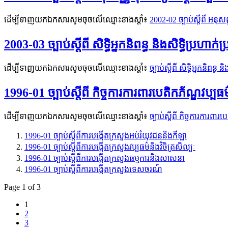
ដើម្បីទាញយកឯកសារសូមចុចលើឈ្មោះខាងស្តាំ៖
2002-02 ច្បាប់ស្ដីពី អនុសញ
2003-03 ច្បាប់ស្តីពី សិទ្ធិអ្នកនិពន្ធ និងសិទ្ធិប្រហាក
ដើម្បីទាញយកឯកសារសូមចុចលើឈ្មោះខាងស្តាំ៖
ច្បាប់ស្តីពី សិទ្ធិអ្នកនិពន្ធ
1996-01 ច្បាប់ស្តីពី កិច្ចការការពារបេតិកភ័ណ្ឌវប្បធម
ដើម្បីទាញយកឯកសារសូមចុចលើឈ្មោះខាងស្តាំ៖
ច្បាប់ស្តីពី កិច្ចការការពារ
1996-01 ច្បាប់ស្ដីពីការបង្កើតក្រសួងអប់រំយុវជននិងកីឡា
1996-01 ច្បាប់ស្ដីពីការបង្កើតក្រសួងវប្បធម៌និងវិចិត្រសិល្បៈ
1996-01 ច្បាប់ស្ដីពីការបង្កើតក្រសួងធម្មការនិងសាសនា
1996-01 ច្បាប់ស្ដីពីការបង្កើតក្រសួងទេសចរណ៍
Page 1 of 3
1
2
3