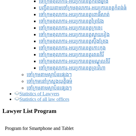
ចៅក្រមតុលាការ-អយ្យការខេត្តកំពង់ឆ្នាំង
បញ្ជីរាយនាមចៅក្រមតុលាការ-អយ្យការខេត្តកំពង់ធំ
ចៅក្រមតុលាការ-អយ្យការខេត្តពោធិ៍សាត់
ចៅក្រមតុលាការ-អយ្យការខេត្តព្រៃវែង
ចៅក្រមតុលាការ-អយ្យការខេត្តក្រចេះ
ចៅក្រមតុលាការ-អយ្យការខេត្តស្វាយរៀង
ចៅក្រមតុលាការ-អយ្យការខេត្តស្ទឹងត្រែង
ចៅក្រមតុលាការ-អយ្យការខេត្តកោះកុង
ចៅក្រមតុលាការ-អយ្យការខេត្តរតនគិរី
ចៅក្រមតុលាការ-អយ្យការខេត្តមណ្ឌលគិរី
ចៅក្រមតុលាការ-អយ្យការខេត្តព្រះវិហា
ចៅក្រមតាមស្ថាប័នផ្សេងៗ
ចៅក្រមនៅក្រសួងយុត្តិធម៌
ចៅក្រមតាមស្ថាប័នផ្សេងៗ
Statistics of Lawyers
Statistics of all law offices
Lawyer List Program
Program for Smartphone and Tablet