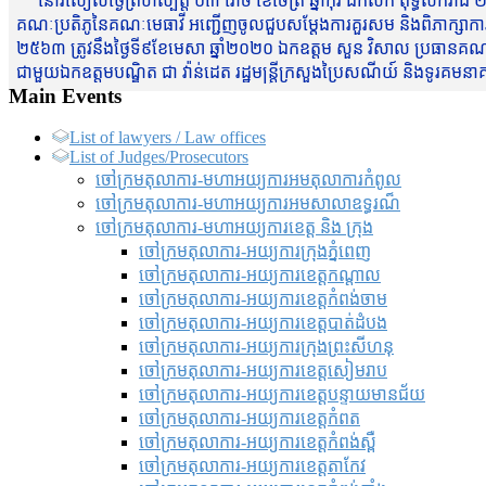
នៅរសៀលថ្ងៃព្រហស្បត្តិ៍ ០៣ រោច ខែចែត្រ ឆ្នាំកុរ ឯកស័ក ពុទ្ធសករាជ ២
គណៈប្រតិភូនៃគណៈមេធាវី អញ្ជើញចូលជួបសម្តែងការគួរសម និងពិភាក្សាការងារជា
២៥៦៣ ត្រូវនឹងថ្ងៃទី៩ខែមេសា ឆ្នាំ២០២០ ឯកឧត្តម សួន វិសាល ប្រធានគណៈ
ជាមួយឯកឧត្តមបណ្ឌិត ជា វ៉ាន់ដេត រដ្ឋមន្រ្តីក្រសួងប្រៃសណីយ៍ និងទូរគម
Main Events
List of lawyers / Law offices
List of Judges/Prosecutors
ចៅក្រមតុលាការ-មហាអយ្យការអមតុលាការកំពូល
ចៅក្រមតុលាការ-មហាអយ្យការអមសាលាឧទ្ធរណ៏
ចៅក្រមតុលាការ-មហាអយ្យការខេត្ត និង ក្រុង
ចៅក្រមតុលាការ-អយ្យការក្រុងភ្នំពេញ
ចៅក្រមតុលាការ-អយ្យការខេត្តកណ្តាល
ចៅក្រមតុលាការ-អយ្យការខេត្តកំពង់ចាម
ចៅក្រមតុលាការ-អយ្យការខេត្តបាត់ដំបង
ចៅក្រមតុលាការ-អយ្យការ​ក្រុងព្រះសីហនុ
ចៅក្រមតុលាការ-អយ្យការខេត្តសៀមរាប
ចៅក្រមតុលាការ-អយ្យការខេត្តបន្ទាយមានជ័យ
ចៅក្រមតុលាការ-អយ្យការខេត្តកំពត
ចៅក្រមតុលាការ-អយ្យការខេត្តកំពង់ស្ពឺ
ចៅក្រមតុលាការ-អយ្យការខេត្តតាកែវ