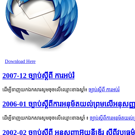
Download Here
2007-12 ច្បាប់ស្តីពី ការអប់រំ
ដើម្បីទាញយកឯកសារសូមចុចលើឈ្មោះខាងស្តាំ៖
ច្បាប់ស្តីពី ការអប់រំ
2006-01 ច្បាប់ស្តីពីការអនុម័តយល់ព្រមលើអនុសញ្ញាស
ដើម្បីទាញយកឯកសារសូមចុចលើឈ្មោះខាងស្តាំ ៖
ច្បាប់ស្តីពីការអនុម័តយល់
2002-02 ច្បាប់ស្ដីពី អនុសញ្ញាអ៊ុយនីឌ្រ័រ ស្ដីពីវប្ប