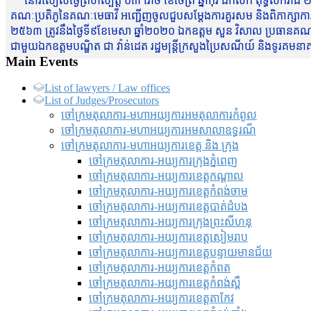
នៅរសៀលថ្ងៃព្រហស្បត្តិ៍ ០៣ រោច ខែចែត្រ ឆ្នាំកុរ ឯកស័ក ពុទ្ធសករាជ ២
គណៈប្រតិភូនៃគណៈមេធាវី អញ្ជើញចូលជួបសម្តែងការគួរសម និងពិភាក្សាការងារជា
២៥៦៣ ត្រូវនឹងថ្ងៃទី៩ខែមេសា ឆ្នាំ២០២០ ឯកឧត្តម សួន វិសាល ប្រធានគណៈ
ជាមួយឯកឧត្តមបណ្ឌិត ជា វ៉ាន់ដេត រដ្ឋមន្រ្តីក្រសួងប្រៃសណីយ៍ និងទូរគម
Main Events
List of lawyers / Law offices
List of Judges/Prosecutors
ចៅក្រមតុលាការ-មហាអយ្យការអមតុលាការកំពូល
ចៅក្រមតុលាការ-មហាអយ្យការអមសាលាឧទ្ធរណ៏
ចៅក្រមតុលាការ-មហាអយ្យការខេត្ត និង ក្រុង
ចៅក្រមតុលាការ-អយ្យការក្រុងភ្នំពេញ
ចៅក្រមតុលាការ-អយ្យការខេត្តកណ្តាល
ចៅក្រមតុលាការ-អយ្យការខេត្តកំពង់ចាម
ចៅក្រមតុលាការ-អយ្យការខេត្តបាត់ដំបង
ចៅក្រមតុលាការ-អយ្យការ​ក្រុងព្រះសីហនុ
ចៅក្រមតុលាការ-អយ្យការខេត្តសៀមរាប
ចៅក្រមតុលាការ-អយ្យការខេត្តបន្ទាយមានជ័យ
ចៅក្រមតុលាការ-អយ្យការខេត្តកំពត
ចៅក្រមតុលាការ-អយ្យការខេត្តកំពង់ស្ពឺ
ចៅក្រមតុលាការ-អយ្យការខេត្តតាកែវ