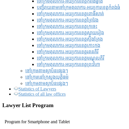
ចៅក្រមតុលាការ-អយ្យការខេត្តកំពង់ឆ្នាំង
បញ្ជីរាយនាមចៅក្រមតុលាការ-អយ្យការខេត្តកំពង់ធំ
ចៅក្រមតុលាការ-អយ្យការខេត្តពោធិ៍សាត់
ចៅក្រមតុលាការ-អយ្យការខេត្តព្រៃវែង
ចៅក្រមតុលាការ-អយ្យការខេត្តក្រចេះ
ចៅក្រមតុលាការ-អយ្យការខេត្តស្វាយរៀង
ចៅក្រមតុលាការ-អយ្យការខេត្តស្ទឹងត្រែង
ចៅក្រមតុលាការ-អយ្យការខេត្តកោះកុង
ចៅក្រមតុលាការ-អយ្យការខេត្តរតនគិរី
ចៅក្រមតុលាការ-អយ្យការខេត្តមណ្ឌលគិរី
ចៅក្រមតុលាការ-អយ្យការខេត្តព្រះវិហា
ចៅក្រមតាមស្ថាប័នផ្សេងៗ
ចៅក្រមនៅក្រសួងយុត្តិធម៌
ចៅក្រមតាមស្ថាប័នផ្សេងៗ
Statistics of Lawyers
Statistics of all law offices
Lawyer List Program
Program for Smartphone and Tablet