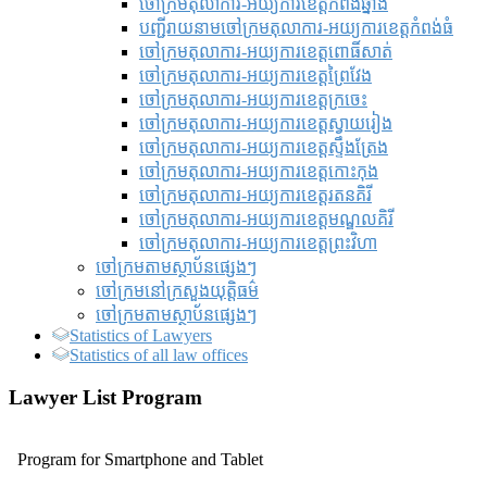
ចៅក្រមតុលាការ-អយ្យការខេត្តកំពង់ឆ្នាំង
បញ្ជីរាយនាមចៅក្រមតុលាការ-អយ្យការខេត្តកំពង់ធំ
ចៅក្រមតុលាការ-អយ្យការខេត្តពោធិ៍សាត់
ចៅក្រមតុលាការ-អយ្យការខេត្តព្រៃវែង
ចៅក្រមតុលាការ-អយ្យការខេត្តក្រចេះ
ចៅក្រមតុលាការ-អយ្យការខេត្តស្វាយរៀង
ចៅក្រមតុលាការ-អយ្យការខេត្តស្ទឹងត្រែង
ចៅក្រមតុលាការ-អយ្យការខេត្តកោះកុង
ចៅក្រមតុលាការ-អយ្យការខេត្តរតនគិរី
ចៅក្រមតុលាការ-អយ្យការខេត្តមណ្ឌលគិរី
ចៅក្រមតុលាការ-អយ្យការខេត្តព្រះវិហា
ចៅក្រមតាមស្ថាប័នផ្សេងៗ
ចៅក្រមនៅក្រសួងយុត្តិធម៌
ចៅក្រមតាមស្ថាប័នផ្សេងៗ
Statistics of Lawyers
Statistics of all law offices
Lawyer List Program
Program for Smartphone and Tablet