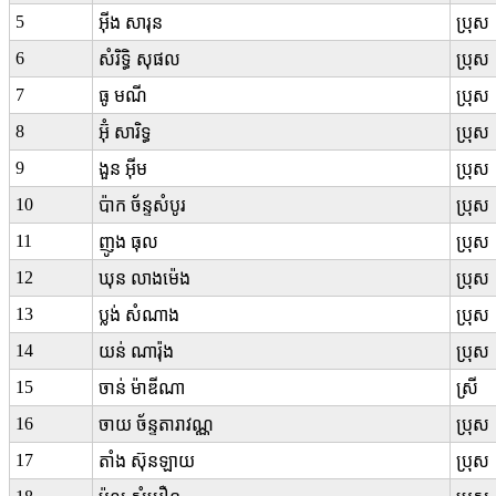
5
អ៊ីង សារុន
ប្រុស
6
សំរិទ្ធិ សុផល
ប្រុស
7
ធូ មណី
ប្រុស
8
អ៊ុំ សារិទ្ធ
ប្រុស
9
ងួន អ៊ីម
ប្រុស
10
ប៉ាក ច័ន្ទសំបូរ
ប្រុស
11
ញូង ធុល
ប្រុស
12
ឃុន លាងម៉េង
ប្រុស
13
ប្លង់ សំណាង
ប្រុស
14
យន់ ណារ៉ុង
ប្រុស
15
ចាន់ ម៉ាឌីណា
ស្រី
16
ចាយ ច័ន្ទតារាវណ្ណ
ប្រុស
17
តាំង ស៊ុនឡាយ
ប្រុស