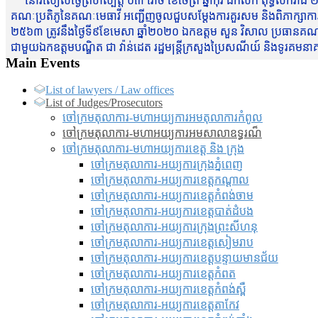
នៅរសៀលថ្ងៃព្រហស្បត្តិ៍ ០៣ រោច ខែចែត្រ ឆ្នាំកុរ ឯកស័ក ពុទ្ធសករាជ ២
គណៈប្រតិភូនៃគណៈមេធាវី អញ្ជើញចូលជួបសម្តែងការគួរសម និងពិភាក្សាការងារជា
២៥៦៣ ត្រូវនឹងថ្ងៃទី៩ខែមេសា ឆ្នាំ២០២០ ឯកឧត្តម សួន វិសាល ប្រធានគណៈ
ជាមួយឯកឧត្តមបណ្ឌិត ជា វ៉ាន់ដេត រដ្ឋមន្រ្តីក្រសួងប្រៃសណីយ៍ និងទូរគម
Main Events
List of lawyers / Law offices
List of Judges/Prosecutors
ចៅក្រមតុលាការ-មហាអយ្យការអមតុលាការកំពូល
ចៅក្រមតុលាការ-មហាអយ្យការអមសាលាឧទ្ធរណ៏
ចៅក្រមតុលាការ-មហាអយ្យការខេត្ត និង ក្រុង
ចៅក្រមតុលាការ-អយ្យការក្រុងភ្នំពេញ
ចៅក្រមតុលាការ-អយ្យការខេត្តកណ្តាល
ចៅក្រមតុលាការ-អយ្យការខេត្តកំពង់ចាម
ចៅក្រមតុលាការ-អយ្យការខេត្តបាត់ដំបង
ចៅក្រមតុលាការ-អយ្យការ​ក្រុងព្រះសីហនុ
ចៅក្រមតុលាការ-អយ្យការខេត្តសៀមរាប
ចៅក្រមតុលាការ-អយ្យការខេត្តបន្ទាយមានជ័យ
ចៅក្រមតុលាការ-អយ្យការខេត្តកំពត
ចៅក្រមតុលាការ-អយ្យការខេត្តកំពង់ស្ពឺ
ចៅក្រមតុលាការ-អយ្យការខេត្តតាកែវ