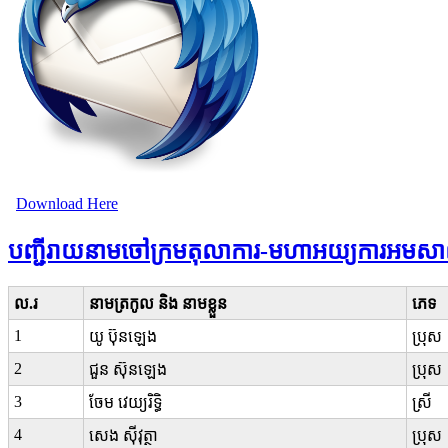
Download Here
បញ្ជីរាយនាមចៅក្រមតុលាការ-មហាអយ្យការអមសា
ល.រ
នាមត្រកូល និង នាមខ្លួន
ភេទ
1
យូ ប៊ុនឡេង
ប្រុស
2
ជួន ស៊ុនឡេង
ប្រុស
3
ចែម វេយ្យរិទ្ធិ
ស្រី
4
សេង ស៊ីវុត្ថា
ប្រុស