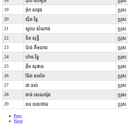
18
ប៉ុល សំអឿន
ប្រុស
19
អ៊ុក សាវុធ
ប្រុស
20
ស៊ិន រិទ្ធ
ប្រុស
21
ស្វាយ សំណាង
ប្រុស
22
ទិត សុទ្ធី
ប្រុស
23
ប៉ាន់ គឹមលាន
ប្រុស
24
ហ៊ាន រិទ្ធ
ប្រុស
25
អ៊ឹម សុផាន
ប្រុស
26
ង៉ែត សារ៉ាត
ប្រុស
27
ជា នល់
ប្រុស
28
តាន់ សេណារ៉ុង
ប្រុស
29
សរ យសថាវរៈ
ប្រុស
Prev
Next