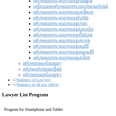
ចៅក្រមតុលាការ-អយ្យការខេត្តកំពង់ឆ្នាំង
បញ្ជីរាយនាមចៅក្រមតុលាការ-អយ្យការខេត្តកំពង់ធំ
ចៅក្រមតុលាការ-អយ្យការខេត្តពោធិ៍សាត់
ចៅក្រមតុលាការ-អយ្យការខេត្តព្រៃវែង
ចៅក្រមតុលាការ-អយ្យការខេត្តក្រចេះ
ចៅក្រមតុលាការ-អយ្យការខេត្តស្វាយរៀង
ចៅក្រមតុលាការ-អយ្យការខេត្តស្ទឹងត្រែង
ចៅក្រមតុលាការ-អយ្យការខេត្តកោះកុង
ចៅក្រមតុលាការ-អយ្យការខេត្តរតនគិរី
ចៅក្រមតុលាការ-អយ្យការខេត្តមណ្ឌលគិរី
ចៅក្រមតុលាការ-អយ្យការខេត្តព្រះវិហា
ចៅក្រមតាមស្ថាប័នផ្សេងៗ
ចៅក្រមនៅក្រសួងយុត្តិធម៌
ចៅក្រមតាមស្ថាប័នផ្សេងៗ
Statistics of Lawyers
Statistics of all law offices
Lawyer List Program
Program for Smartphone and Tablet