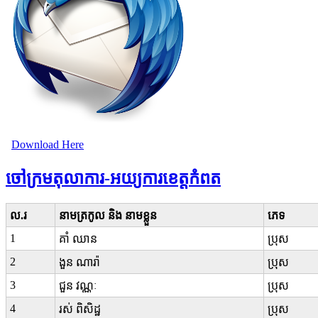
Download Here
ចៅក្រមតុលាការ-អយ្យការខេត្តកំពត
ល.រ
នាមត្រកូល និង នាមខ្លួន
ភេទ
1
គាំ ឈាន
ប្រុស
2
ងួន ណារ៉ា
ប្រុស
3
ជួន វណ្ណៈ
ប្រុស
4
រស់ ពិសិដ្ឋ
ប្រុស