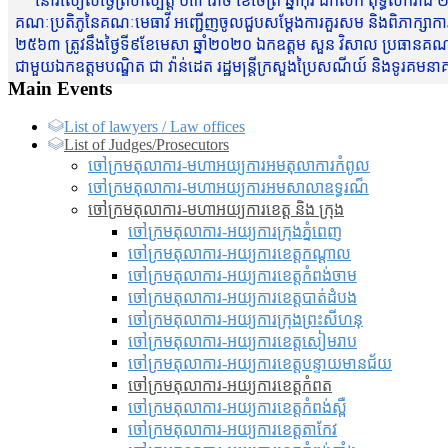
នៅរសៀលថ្ងៃព្រហស្បត្តិ៍ ០៣ រោច ខែចែត្រ ឆ្នាំកុរ ឯកស័ក ពុទ្ធសករាជ ២
គណៈប្រតិភូនៃគណៈមេធាវី អញ្ជើញចូលជួបសម្តែងការគួរសម និងពិភាក្សាការងារជា
២៥៦៣ ត្រូវនឹងថ្ងៃទី៩ខែមេសា ឆ្នាំ២០២០ ឯកឧត្តម សួន វិសាល ប្រធានគណៈ
ជាមួយឯកឧត្តមបណ្ឌិត ជា វ៉ាន់ដេត រដ្ឋមន្រ្តីក្រសួងប្រៃសណីយ៍ និងទូរគម
Main Events
List of lawyers / Law offices
List of Judges/Prosecutors
ចៅក្រមតុលាការ-មហាអយ្យការអមតុលាការកំពូល
ចៅក្រមតុលាការ-មហាអយ្យការអមសាលាឧទ្ធរណ៏
ចៅក្រមតុលាការ-មហាអយ្យការខេត្ត និង ក្រុង
ចៅក្រមតុលាការ-អយ្យការក្រុងភ្នំពេញ
ចៅក្រមតុលាការ-អយ្យការខេត្តកណ្តាល
ចៅក្រមតុលាការ-អយ្យការខេត្តកំពង់ចាម
ចៅក្រមតុលាការ-អយ្យការខេត្តបាត់ដំបង
ចៅក្រមតុលាការ-អយ្យការ​ក្រុងព្រះសីហនុ
ចៅក្រមតុលាការ-អយ្យការខេត្តសៀមរាប
ចៅក្រមតុលាការ-អយ្យការខេត្តបន្ទាយមានជ័យ
ចៅក្រមតុលាការ-អយ្យការខេត្តកំពត
ចៅក្រមតុលាការ-អយ្យការខេត្តកំពង់ស្ពឺ
ចៅក្រមតុលាការ-អយ្យការខេត្តតាកែវ