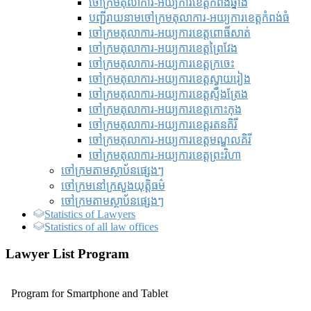
ចៅក្រមតុលាការ-អយ្យការខេត្តកំពង់ឆ្នាំង
បញ្ជីរាយនាមចៅក្រមតុលាការ-អយ្យការខេត្តកំពង់ធំ
ចៅក្រមតុលាការ-អយ្យការខេត្តពោធិ៍សាត់
ចៅក្រមតុលាការ-អយ្យការខេត្តព្រៃវែង
ចៅក្រមតុលាការ-អយ្យការខេត្តក្រចេះ
ចៅក្រមតុលាការ-អយ្យការខេត្តស្វាយរៀង
ចៅក្រមតុលាការ-អយ្យការខេត្តស្ទឹងត្រែង
ចៅក្រមតុលាការ-អយ្យការខេត្តកោះកុង
ចៅក្រមតុលាការ-អយ្យការខេត្តរតនគិរី
ចៅក្រមតុលាការ-អយ្យការខេត្តមណ្ឌលគិរី
ចៅក្រមតុលាការ-អយ្យការខេត្តព្រះវិហា
ចៅក្រមតាមស្ថាប័នផ្សេងៗ
ចៅក្រមនៅក្រសួងយុត្តិធម៌
ចៅក្រមតាមស្ថាប័នផ្សេងៗ
Statistics of Lawyers
Statistics of all law offices
Lawyer List Program
Program for Smartphone and Tablet