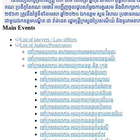
នៅរសៀលថ្ងៃព្រហស្បត្តិ៍ ០៣ រោច ខែចែត្រ ឆ្នាំកុរ ឯកស័ក ពុទ្ធសករាជ ២
គណៈប្រតិភូនៃគណៈមេធាវី អញ្ជើញចូលជួបសម្តែងការគួរសម និងពិភាក្សាការងារជា
២៥៦៣ ត្រូវនឹងថ្ងៃទី៩ខែមេសា ឆ្នាំ២០២០ ឯកឧត្តម សួន វិសាល ប្រធានគណៈ
ជាមួយឯកឧត្តមបណ្ឌិត ជា វ៉ាន់ដេត រដ្ឋមន្រ្តីក្រសួងប្រៃសណីយ៍ និងទូរគម
Main Events
List of lawyers / Law offices
List of Judges/Prosecutors
ចៅក្រមតុលាការ-មហាអយ្យការអមតុលាការកំពូល
ចៅក្រមតុលាការ-មហាអយ្យការអមសាលាឧទ្ធរណ៏
ចៅក្រមតុលាការ-មហាអយ្យការខេត្ត និង ក្រុង
ចៅក្រមតុលាការ-អយ្យការក្រុងភ្នំពេញ
ចៅក្រមតុលាការ-អយ្យការខេត្តកណ្តាល
ចៅក្រមតុលាការ-អយ្យការខេត្តកំពង់ចាម
ចៅក្រមតុលាការ-អយ្យការខេត្តបាត់ដំបង
ចៅក្រមតុលាការ-អយ្យការ​ក្រុងព្រះសីហនុ
ចៅក្រមតុលាការ-អយ្យការខេត្តសៀមរាប
ចៅក្រមតុលាការ-អយ្យការខេត្តបន្ទាយមានជ័យ
ចៅក្រមតុលាការ-អយ្យការខេត្តកំពត
ចៅក្រមតុលាការ-អយ្យការខេត្តកំពង់ស្ពឺ
ចៅក្រមតុលាការ-អយ្យការខេត្តតាកែវ