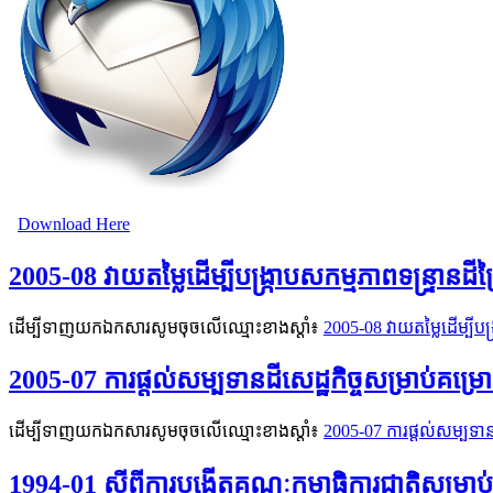
Download Here
2005-08 វាយតម្លៃដើម្បីបង្ក្រាបសកម្មភាពទន្ទ្រា
ដើម្បីទាញយកឯកសារសូមចុចលើឈ្មោះខាងស្តាំ៖
2005-08 វាយតម្លៃដើម្បីប
2005-07 ការផ្ដល់សម្បទានដីសេដ្ឋកិច្ចសម្រាប់គម
ដើម្បីទាញយកឯកសារសូមចុចលើឈ្មោះខាងស្តាំ៖
2005-07 ការផ្ដល់សម្បទាន
1994-01 ស្ដីពីការបង្កើតគណៈកម្មាធិការជាតិសម្រាប