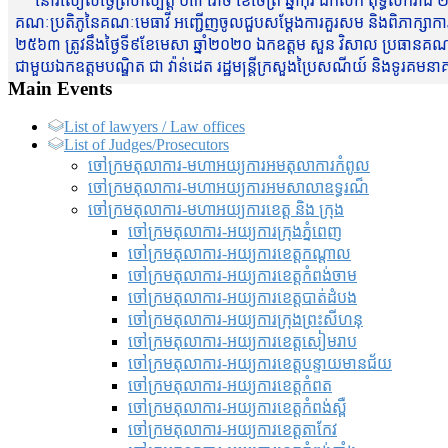
នៅរសៀលថ្ងៃព្រហស្បត្តិ៍ ០៣ រោច ខែចែត្រ ឆ្នាំកុរ ឯកស័ក ពុទ្ធសករាជ ២
គណៈប្រតិភូនៃគណៈមេធាវី អញ្ជើញចូលជួបសម្តែងការគួរសម និងពិភាក្សាការងារជា
២៥៦៣ ត្រូវនឹងថ្ងៃទី៩ខែមេសា ឆ្នាំ២០២០ ឯកឧត្តម សួន វិសាល ប្រធានគណៈ
ជាមួយឯកឧត្តមបណ្ឌិត ជា វ៉ាន់ដេត រដ្ឋមន្រ្តីក្រសួងប្រៃសណីយ៍ និងទូរគម
Main Events
List of lawyers / Law offices
List of Judges/Prosecutors
ចៅក្រមតុលាការ-មហាអយ្យការអមតុលាការកំពូល
ចៅក្រមតុលាការ-មហាអយ្យការអមសាលាឧទ្ធរណ៏
ចៅក្រមតុលាការ-មហាអយ្យការខេត្ត និង ក្រុង
ចៅក្រមតុលាការ-អយ្យការក្រុងភ្នំពេញ
ចៅក្រមតុលាការ-អយ្យការខេត្តកណ្តាល
ចៅក្រមតុលាការ-អយ្យការខេត្តកំពង់ចាម
ចៅក្រមតុលាការ-អយ្យការខេត្តបាត់ដំបង
ចៅក្រមតុលាការ-អយ្យការ​ក្រុងព្រះសីហនុ
ចៅក្រមតុលាការ-អយ្យការខេត្តសៀមរាប
ចៅក្រមតុលាការ-អយ្យការខេត្តបន្ទាយមានជ័យ
ចៅក្រមតុលាការ-អយ្យការខេត្តកំពត
ចៅក្រមតុលាការ-អយ្យការខេត្តកំពង់ស្ពឺ
ចៅក្រមតុលាការ-អយ្យការខេត្តតាកែវ