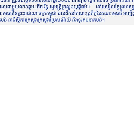
៥៦៣ ត្រូវនឹងថ្ងៃទី១០ខែមេសា ឆ្នាំ២០២០ ឯកឧត្តម សួន វិសាល ប្រធានគណៈមេធ
មួយឯកឧត្តម កើត រិទ្ធ រដ្ឋមន្ត្រីក្រសួងយុត្តិធម៌។ នៅរសៀលថ្ងៃព្រហស្បត្តិ
មេធាវីនៃព្រះរាជាណាចក្រកម្ពុជា បានដឹកនាំគណៈប្រតិភូនៃគណៈមេធាវី អញ្ជើ
នាគមន៍ នាទីស្តីការក្រសួងក្រសួងប្រៃសណីយ៍ និងទូរគមនាគមន៍។