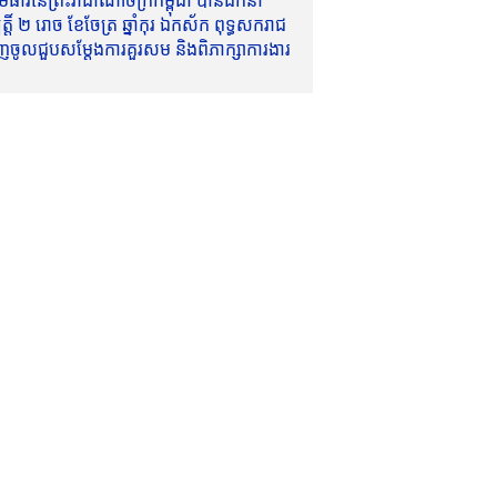
ាវីនៃព្រះរាជាណាចក្រកម្ពុជា បានដឹកនាំ
៍ ២ រោច ខែចែត្រ ឆ្នាំកុរ ឯកស័ក ពុទ្ធសករាជ
ញចូលជួបសម្តែងការគួរសម និងពិភាក្សាការងារ