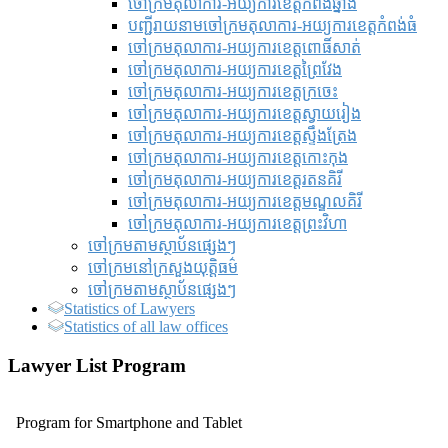
ចៅក្រមតុលាការ-អយ្យការខេត្តកំពង់ឆ្នាំង
បញ្ជីរាយនាមចៅក្រមតុលាការ-អយ្យការខេត្តកំពង់ធំ
ចៅក្រមតុលាការ-អយ្យការខេត្តពោធិ៍សាត់
ចៅក្រមតុលាការ-អយ្យការខេត្តព្រៃវែង
ចៅក្រមតុលាការ-អយ្យការខេត្តក្រចេះ
ចៅក្រមតុលាការ-អយ្យការខេត្តស្វាយរៀង
ចៅក្រមតុលាការ-អយ្យការខេត្តស្ទឹងត្រែង
ចៅក្រមតុលាការ-អយ្យការខេត្តកោះកុង
ចៅក្រមតុលាការ-អយ្យការខេត្តរតនគិរី
ចៅក្រមតុលាការ-អយ្យការខេត្តមណ្ឌលគិរី
ចៅក្រមតុលាការ-អយ្យការខេត្តព្រះវិហា
ចៅក្រមតាមស្ថាប័នផ្សេងៗ
ចៅក្រមនៅក្រសួងយុត្តិធម៌
ចៅក្រមតាមស្ថាប័នផ្សេងៗ
Statistics of Lawyers
Statistics of all law offices
Lawyer List Program
Program for Smartphone and Tablet