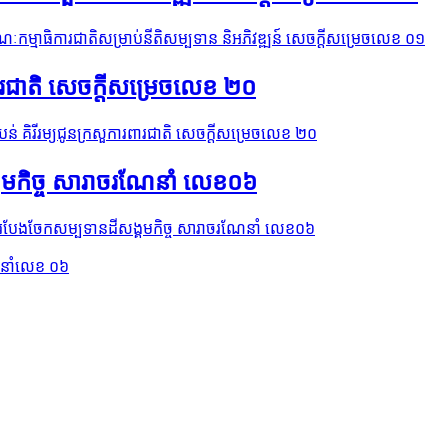
គណៈកម្មាធិការជាតិសម្រាប់នីតិសម្បទាន និអភិវឌ្ឍន៍ សេចក្ដីសម្រេចលេខ ០១
រពារជាតិ សេចក្ដីសម្រេចលេខ ២០
ំបន់ គិរីរម្យជូនក្រសួការពារជាតិ សេចក្ដីសម្រេចលេខ ២០
គមកិច្ច សារាចរណែនាំ លេខ០៦
ារបែងចែកសម្បទានដីសង្គមកិច្ច សារាចរណែនាំ លេខ០៦
ែនាំលេខ ០៦