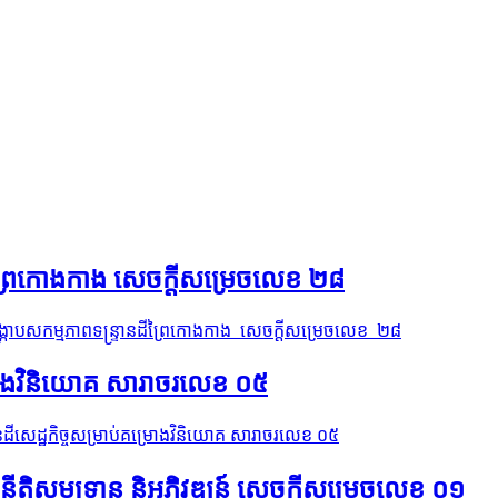
នដីព្រៃកោងកាង សេចក្ដីសម្រេចលេខ ២៨
ង្ក្រាបសកម្មភាពទន្ទ្រានដីព្រៃកោងកាង សេចក្ដីសម្រេចលេខ ២៨
្រោងវិនិយោគ​ សារាចរលេខ ០៥
ដីសេដ្ឋកិច្ចសម្រាប់គម្រោងវិនិយោគ​ សារាចរលេខ ០៥
់នីតិសម្បទាន និអភិវឌ្ឍន៍ សេចក្ដីសម្រេចលេខ ០១