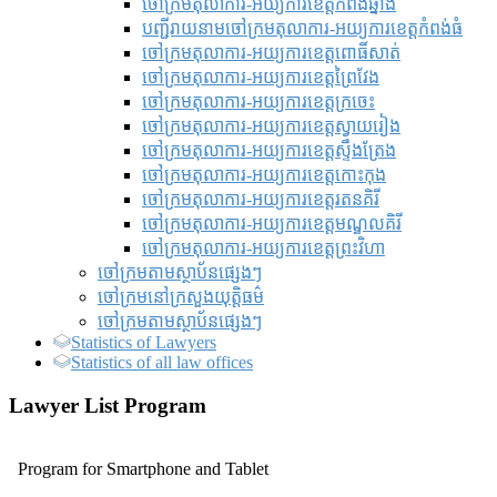
ចៅក្រមតុលាការ-អយ្យការខេត្តកំពង់ឆ្នាំង
បញ្ជីរាយនាមចៅក្រមតុលាការ-អយ្យការខេត្តកំពង់ធំ
ចៅក្រមតុលាការ-អយ្យការខេត្តពោធិ៍សាត់
ចៅក្រមតុលាការ-អយ្យការខេត្តព្រៃវែង
ចៅក្រមតុលាការ-អយ្យការខេត្តក្រចេះ
ចៅក្រមតុលាការ-អយ្យការខេត្តស្វាយរៀង
ចៅក្រមតុលាការ-អយ្យការខេត្តស្ទឹងត្រែង
ចៅក្រមតុលាការ-អយ្យការខេត្តកោះកុង
ចៅក្រមតុលាការ-អយ្យការខេត្តរតនគិរី
ចៅក្រមតុលាការ-អយ្យការខេត្តមណ្ឌលគិរី
ចៅក្រមតុលាការ-អយ្យការខេត្តព្រះវិហា
ចៅក្រមតាមស្ថាប័នផ្សេងៗ
ចៅក្រមនៅក្រសួងយុត្តិធម៌
ចៅក្រមតាមស្ថាប័នផ្សេងៗ
Statistics of Lawyers
Statistics of all law offices
Lawyer List Program
Program for Smartphone and Tablet