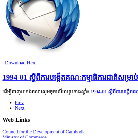
Download Here
1994-01 ស្ដីពីការបង្កើតគណៈកម្មាធិការជាតិសម្រាប
ដើម្បីទាញយកឯកសារសូមចុចលើឈ្មោះខាងស្តាំ៖
1994-01 ស្ដីពីការបង្កើត
Prev
Next
Web Links
Council for the Development of Cambodia
Ministry of Commerce