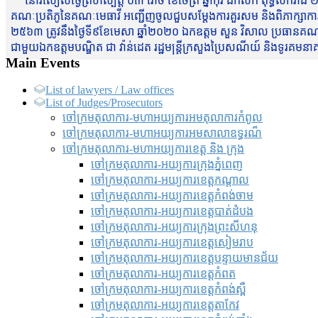
នៅរសៀលថ្ងៃព្រហស្បត្តិ៍ ០៣ រោច ខែចែត្រ ឆ្នាំកុរ ឯកស័ក ពុទ្ធសករាជ ២
គណៈប្រតិភូនៃគណៈមេធាវី អញ្ជើញចូលជួបសម្តែងការគួរសម និងពិភាក្សាការងារជា
២៥៦៣ ត្រូវនឹងថ្ងៃទី៩ខែមេសា ឆ្នាំ២០២០ ឯកឧត្តម សួន វិសាល ប្រធានគណៈ
ជាមួយឯកឧត្តមបណ្ឌិត ជា វ៉ាន់ដេត រដ្ឋមន្រ្តីក្រសួងប្រៃសណីយ៍ និងទូរគម
Main Events
List of lawyers / Law offices
List of Judges/Prosecutors
ចៅក្រមតុលាការ-មហាអយ្យការអមតុលាការកំពូល
ចៅក្រមតុលាការ-មហាអយ្យការអមសាលាឧទ្ធរណ៏
ចៅក្រមតុលាការ-មហាអយ្យការខេត្ត និង ក្រុង
ចៅក្រមតុលាការ-អយ្យការក្រុងភ្នំពេញ
ចៅក្រមតុលាការ-អយ្យការខេត្តកណ្តាល
ចៅក្រមតុលាការ-អយ្យការខេត្តកំពង់ចាម
ចៅក្រមតុលាការ-អយ្យការខេត្តបាត់ដំបង
ចៅក្រមតុលាការ-អយ្យការ​ក្រុងព្រះសីហនុ
ចៅក្រមតុលាការ-អយ្យការខេត្តសៀមរាប
ចៅក្រមតុលាការ-អយ្យការខេត្តបន្ទាយមានជ័យ
ចៅក្រមតុលាការ-អយ្យការខេត្តកំពត
ចៅក្រមតុលាការ-អយ្យការខេត្តកំពង់ស្ពឺ
ចៅក្រមតុលាការ-អយ្យការខេត្តតាកែវ