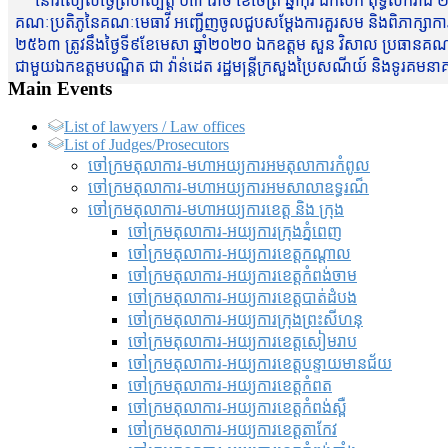
នៅរសៀលថ្ងៃព្រហស្បត្តិ៍ ០៣ រោច ខែចែត្រ ឆ្នាំកុរ ឯកស័ក ពុទ្ធសករាជ ២
គណៈប្រតិភូនៃគណៈមេធាវី អញ្ជើញចូលជួបសម្តែងការគួរសម និងពិភាក្សាការងារជា
២៥៦៣ ត្រូវនឹងថ្ងៃទី៩ខែមេសា ឆ្នាំ២០២០ ឯកឧត្តម សួន វិសាល ប្រធានគណៈ
ជាមួយឯកឧត្តមបណ្ឌិត ជា វ៉ាន់ដេត រដ្ឋមន្រ្តីក្រសួងប្រៃសណីយ៍ និងទូរគម
Main Events
List of lawyers / Law offices
List of Judges/Prosecutors
ចៅក្រមតុលាការ-មហាអយ្យការអមតុលាការកំពូល
ចៅក្រមតុលាការ-មហាអយ្យការអមសាលាឧទ្ធរណ៏
ចៅក្រមតុលាការ-មហាអយ្យការខេត្ត និង ក្រុង
ចៅក្រមតុលាការ-អយ្យការក្រុងភ្នំពេញ
ចៅក្រមតុលាការ-អយ្យការខេត្តកណ្តាល
ចៅក្រមតុលាការ-អយ្យការខេត្តកំពង់ចាម
ចៅក្រមតុលាការ-អយ្យការខេត្តបាត់ដំបង
ចៅក្រមតុលាការ-អយ្យការ​ក្រុងព្រះសីហនុ
ចៅក្រមតុលាការ-អយ្យការខេត្តសៀមរាប
ចៅក្រមតុលាការ-អយ្យការខេត្តបន្ទាយមានជ័យ
ចៅក្រមតុលាការ-អយ្យការខេត្តកំពត
ចៅក្រមតុលាការ-អយ្យការខេត្តកំពង់ស្ពឺ
ចៅក្រមតុលាការ-អយ្យការខេត្តតាកែវ