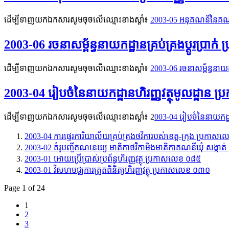
ដើម្បីទាញយកឯកសារសូមចុចលើឈ្មោះខាងស្តាំ៖
2003-05 អនុគណនីនៃគណនី
2003-06 រចនាសម្ព័ន្ធនាយកដ្ឋានគ្រប់គ្រងប្ដូរប្រា
ដើម្បីទាញយកឯកសារសូមចុចលើឈ្មោះខាងស្តាំ៖
2003-06 រចនាសម្ព័ន្ធនាយក
2003-04 រៀបចំនៃនាយកដ្ឋានហិរញ្ញវត្ថុមូលដ្ឋាន
ដើម្បីទាញយកឯកសារសូមចុចលើឈ្មោះខាងស្តាំ៖ 2
003-04 រៀបចំនៃនាយកដ្ឋ
2003-04 ការផ្ទេរការិយាល័យគ្រប់គ្រងថវិការបស់ខេត្ត-ក្រុង ប្រកា
2003-02 គំរូបញ្ចីគណនេយ្យ មាតិកាថវិកាមិងមាតិកាគណនីឃុំ​ សង្ក
2003-01 អោយប្រើប្រាស់ប្រព័ន្ធហិរញ្ញវត្ថុ ប្រកាសលេខ ០៨៥
2003-01 វិសហមជ្ឈការត្រួតពិនិត្យហិរញ្ញវត្ថុ ប្រកាសលេខ ០៣០
Page 1 of 24
1
2
3