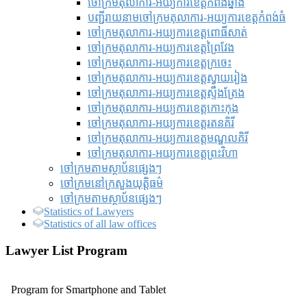
ចៅក្រមតុលាការ-អយ្យការខេត្តកំពង់ឆ្នាំង
បញ្ជីរាយនាមចៅក្រមតុលាការ-អយ្យការខេត្តកំពង់ធំ
ចៅក្រមតុលាការ-អយ្យការខេត្តពោធិ៍សាត់
ចៅក្រមតុលាការ-អយ្យការខេត្តព្រៃវែង
ចៅក្រមតុលាការ-អយ្យការខេត្តក្រចេះ
ចៅក្រមតុលាការ-អយ្យការខេត្តស្វាយរៀង
ចៅក្រមតុលាការ-អយ្យការខេត្តស្ទឹងត្រែង
ចៅក្រមតុលាការ-អយ្យការខេត្តកោះកុង
ចៅក្រមតុលាការ-អយ្យការខេត្តរតនគិរី
ចៅក្រមតុលាការ-អយ្យការខេត្តមណ្ឌលគិរី
ចៅក្រមតុលាការ-អយ្យការខេត្តព្រះវិហា
ចៅក្រមតាមស្ថាប័នផ្សេងៗ
ចៅក្រមនៅក្រសួងយុត្តិធម៌
ចៅក្រមតាមស្ថាប័នផ្សេងៗ
Statistics of Lawyers
Statistics of all law offices
Lawyer List Program
Program for Smartphone and Tablet