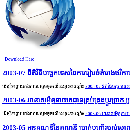
Download Here
2003-07 នីតិវិធីបច្ចេកទេសនៃការរៀបចំគំរោងថវិកា
ដើម្បីទាញយកឯកសារសូមចុចលើឈ្មោះខាងស្តាំ៖
2003-07 នីតិវិធីបច្ចេកទ
2003-06 រចនាសម្ព័ន្ធនាយកដ្ឋានគ្រប់គ្រងប្ដូរប្រា
ដើម្បីទាញយកឯកសារសូមចុចលើឈ្មោះខាងស្តាំ៖
2003-06 រចនាសម្ព័ន្ធនាយក
2003-05 អនុគណនីនៃគណនី ប្រាក់បញ្ញើរបស់សាលា