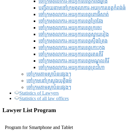
ចៅក្រមតុលាការ-អយ្យការខេត្តកំពង់ឆ្នាំង
បញ្ជីរាយនាមចៅក្រមតុលាការ-អយ្យការខេត្តកំពង់ធំ
ចៅក្រមតុលាការ-អយ្យការខេត្តពោធិ៍សាត់
ចៅក្រមតុលាការ-អយ្យការខេត្តព្រៃវែង
ចៅក្រមតុលាការ-អយ្យការខេត្តក្រចេះ
ចៅក្រមតុលាការ-អយ្យការខេត្តស្វាយរៀង
ចៅក្រមតុលាការ-អយ្យការខេត្តស្ទឹងត្រែង
ចៅក្រមតុលាការ-អយ្យការខេត្តកោះកុង
ចៅក្រមតុលាការ-អយ្យការខេត្តរតនគិរី
ចៅក្រមតុលាការ-អយ្យការខេត្តមណ្ឌលគិរី
ចៅក្រមតុលាការ-អយ្យការខេត្តព្រះវិហា
ចៅក្រមតាមស្ថាប័នផ្សេងៗ
ចៅក្រមនៅក្រសួងយុត្តិធម៌
ចៅក្រមតាមស្ថាប័នផ្សេងៗ
Statistics of Lawyers
Statistics of all law offices
Lawyer List Program
Program for Smartphone and Tablet