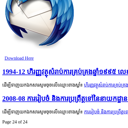
Download Here
1994-12 ហិរញ្ញវត្ថុសំរាប់ការគ្រប់គ្រងឆ្នាំ​១៩៩៥ 
ដើម្បីទាញយកឯកសារសូមចុចលើឈ្មោះខាងស្តាំ៖
ហិរញ្ញវត្ថុសំរាប់ការគ្រប់
2008-08 ការរៀបចំ និងការប្រព្រឹត្តទៅនៃនាយកដ្ឋ
ដើម្បីទាញយកឯកសារសូមចុចលើឈ្មោះខាងស្តាំ៖
ការរៀបចំ និងការប្រព្រឹត
Page 24 of 24