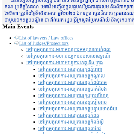
នៅរសៀលថ្ងៃព្រហស្បត្តិ៍ ០៣ រោច ខែចែត្រ ឆ្នាំកុរ ឯកស័ក ពុទ្ធសករាជ ២
គណៈប្រតិភូនៃគណៈមេធាវី អញ្ជើញចូលជួបសម្តែងការគួរសម និងពិភាក្សាការងារជា
២៥៦៣ ត្រូវនឹងថ្ងៃទី៩ខែមេសា ឆ្នាំ២០២០ ឯកឧត្តម សួន វិសាល ប្រធានគណៈ
ជាមួយឯកឧត្តមបណ្ឌិត ជា វ៉ាន់ដេត រដ្ឋមន្រ្តីក្រសួងប្រៃសណីយ៍ និងទូរគម
Main Events
List of lawyers / Law offices
List of Judges/Prosecutors
ចៅក្រមតុលាការ-មហាអយ្យការអមតុលាការកំពូល
ចៅក្រមតុលាការ-មហាអយ្យការអមសាលាឧទ្ធរណ៏
ចៅក្រមតុលាការ-មហាអយ្យការខេត្ត និង ក្រុង
ចៅក្រមតុលាការ-អយ្យការក្រុងភ្នំពេញ
ចៅក្រមតុលាការ-អយ្យការខេត្តកណ្តាល
ចៅក្រមតុលាការ-អយ្យការខេត្តកំពង់ចាម
ចៅក្រមតុលាការ-អយ្យការខេត្តបាត់ដំបង
ចៅក្រមតុលាការ-អយ្យការ​ក្រុងព្រះសីហនុ
ចៅក្រមតុលាការ-អយ្យការខេត្តសៀមរាប
ចៅក្រមតុលាការ-អយ្យការខេត្តបន្ទាយមានជ័យ
ចៅក្រមតុលាការ-អយ្យការខេត្តកំពត
ចៅក្រមតុលាការ-អយ្យការខេត្តកំពង់ស្ពឺ
ចៅក្រមតុលាការ-អយ្យការខេត្តតាកែវ