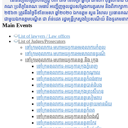
នៅរសៀលថ្ងៃព្រហស្បត្តិ៍ ០៣ រោច ខែចែត្រ ឆ្នាំកុរ ឯកស័ក ពុទ្ធសករាជ ២
គណៈប្រតិភូនៃគណៈមេធាវី អញ្ជើញចូលជួបសម្តែងការគួរសម និងពិភាក្សាការងារជា
២៥៦៣ ត្រូវនឹងថ្ងៃទី៩ខែមេសា ឆ្នាំ២០២០ ឯកឧត្តម សួន វិសាល ប្រធានគណៈ
ជាមួយឯកឧត្តមបណ្ឌិត ជា វ៉ាន់ដេត រដ្ឋមន្រ្តីក្រសួងប្រៃសណីយ៍ និងទូរគម
Main Events
List of lawyers / Law offices
List of Judges/Prosecutors
ចៅក្រមតុលាការ-មហាអយ្យការអមតុលាការកំពូល
ចៅក្រមតុលាការ-មហាអយ្យការអមសាលាឧទ្ធរណ៏
ចៅក្រមតុលាការ-មហាអយ្យការខេត្ត និង ក្រុង
ចៅក្រមតុលាការ-អយ្យការក្រុងភ្នំពេញ
ចៅក្រមតុលាការ-អយ្យការខេត្តកណ្តាល
ចៅក្រមតុលាការ-អយ្យការខេត្តកំពង់ចាម
ចៅក្រមតុលាការ-អយ្យការខេត្តបាត់ដំបង
ចៅក្រមតុលាការ-អយ្យការ​ក្រុងព្រះសីហនុ
ចៅក្រមតុលាការ-អយ្យការខេត្តសៀមរាប
ចៅក្រមតុលាការ-អយ្យការខេត្តបន្ទាយមានជ័យ
ចៅក្រមតុលាការ-អយ្យការខេត្តកំពត
ចៅក្រមតុលាការ-អយ្យការខេត្តកំពង់ស្ពឺ
ចៅក្រមតុលាការ-អយ្យការខេត្តតាកែវ