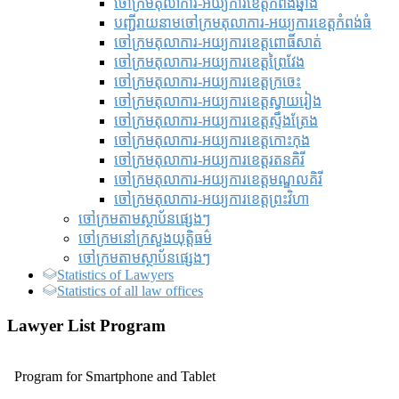
ចៅក្រមតុលាការ-អយ្យការខេត្តកំពង់ឆ្នាំង
បញ្ជីរាយនាមចៅក្រមតុលាការ-អយ្យការខេត្តកំពង់ធំ
ចៅក្រមតុលាការ-អយ្យការខេត្តពោធិ៍សាត់
ចៅក្រមតុលាការ-អយ្យការខេត្តព្រៃវែង
ចៅក្រមតុលាការ-អយ្យការខេត្តក្រចេះ
ចៅក្រមតុលាការ-អយ្យការខេត្តស្វាយរៀង
ចៅក្រមតុលាការ-អយ្យការខេត្តស្ទឹងត្រែង
ចៅក្រមតុលាការ-អយ្យការខេត្តកោះកុង
ចៅក្រមតុលាការ-អយ្យការខេត្តរតនគិរី
ចៅក្រមតុលាការ-អយ្យការខេត្តមណ្ឌលគិរី
ចៅក្រមតុលាការ-អយ្យការខេត្តព្រះវិហា
ចៅក្រមតាមស្ថាប័នផ្សេងៗ
ចៅក្រមនៅក្រសួងយុត្តិធម៌
ចៅក្រមតាមស្ថាប័នផ្សេងៗ
Statistics of Lawyers
Statistics of all law offices
Lawyer List Program
Program for Smartphone and Tablet