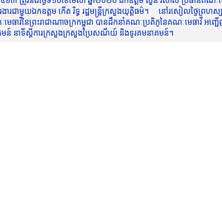
៥៦៣ ត្រូវនឹងថ្ងៃទី១០ខែមេសា ឆ្នាំ២០២០ ឯកឧត្តម សួន វិសាល ប្រធានគណៈមេធ
មួយឯកឧត្តម កើត រិទ្ធ រដ្ឋមន្ត្រីក្រសួងយុត្តិធម៌។ នៅរសៀលថ្ងៃព្រហស្បត្តិ
មេធាវីនៃព្រះរាជាណាចក្រកម្ពុជា បានដឹកនាំគណៈប្រតិភូនៃគណៈមេធាវី អញ្ជើ
នាគមន៍ នាទីស្តីការក្រសួងក្រសួងប្រៃសណីយ៍ និងទូរគមនាគមន៍។