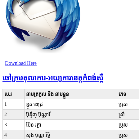
Download Here
ចៅក្រមតុលាការ-អយ្យការខេត្តកំពង់ស្ពឺ
ល.រ
នាមត្រកូល និង នាមខ្លួន
ភេទ
1
ខ្លូត ពេជ្រ
ប្រុស
2
ប៊ុន្នីញ ប៊ុណ្ណារី
ស្រី
3
ម៉ែន រត្ថា
ប្រុស
4
សុង ប៊ុណ្ណារិទ្ធិ
ប្រុស