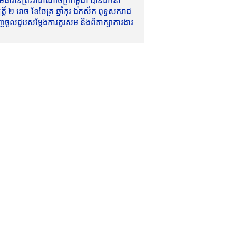
ាវីនៃព្រះរាជាណាចក្រកម្ពុជា បានដឹកនាំ
៍ ២ រោច ខែចែត្រ ឆ្នាំកុរ ឯកស័ក ពុទ្ធសករាជ
ញចូលជួបសម្តែងការគួរសម និងពិភាក្សាការងារ