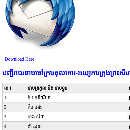
Download Here
បញ្ជីរាយនាមចៅក្រមតុលាការ-អយ្យការ​ក្រុងព្រះសី
ល.រ
នាមត្រកូល និង នាមខ្លួន
1
ម៉ុង មុនីចរិយា
2
គឹម អេង
3
ហង់ ស៊ីថា
4
លិ សុខា