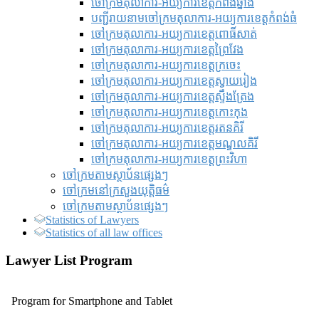
ចៅក្រមតុលាការ-អយ្យការខេត្តកំពង់ឆ្នាំង
បញ្ជីរាយនាមចៅក្រមតុលាការ-អយ្យការខេត្តកំពង់ធំ
ចៅក្រមតុលាការ-អយ្យការខេត្តពោធិ៍សាត់
ចៅក្រមតុលាការ-អយ្យការខេត្តព្រៃវែង
ចៅក្រមតុលាការ-អយ្យការខេត្តក្រចេះ
ចៅក្រមតុលាការ-អយ្យការខេត្តស្វាយរៀង
ចៅក្រមតុលាការ-អយ្យការខេត្តស្ទឹងត្រែង
ចៅក្រមតុលាការ-អយ្យការខេត្តកោះកុង
ចៅក្រមតុលាការ-អយ្យការខេត្តរតនគិរី
ចៅក្រមតុលាការ-អយ្យការខេត្តមណ្ឌលគិរី
ចៅក្រមតុលាការ-អយ្យការខេត្តព្រះវិហា
ចៅក្រមតាមស្ថាប័នផ្សេងៗ
ចៅក្រមនៅក្រសួងយុត្តិធម៌
ចៅក្រមតាមស្ថាប័នផ្សេងៗ
Statistics of Lawyers
Statistics of all law offices
Lawyer List Program
Program for Smartphone and Tablet