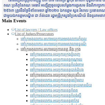
នៅរសៀលថ្ងៃព្រហស្បត្តិ៍ ០៣ រោច ខែចែត្រ ឆ្នាំកុរ ឯកស័ក ពុទ្ធសករាជ ២
គណៈប្រតិភូនៃគណៈមេធាវី អញ្ជើញចូលជួបសម្តែងការគួរសម និងពិភាក្សាការងារជា
២៥៦៣ ត្រូវនឹងថ្ងៃទី៩ខែមេសា ឆ្នាំ២០២០ ឯកឧត្តម សួន វិសាល ប្រធានគណៈ
ជាមួយឯកឧត្តមបណ្ឌិត ជា វ៉ាន់ដេត រដ្ឋមន្រ្តីក្រសួងប្រៃសណីយ៍ និងទូរគម
Main Events
List of lawyers / Law offices
List of Judges/Prosecutors
ចៅក្រមតុលាការ-មហាអយ្យការអមតុលាការកំពូល
ចៅក្រមតុលាការ-មហាអយ្យការអមសាលាឧទ្ធរណ៏
ចៅក្រមតុលាការ-មហាអយ្យការខេត្ត និង ក្រុង
ចៅក្រមតុលាការ-អយ្យការក្រុងភ្នំពេញ
ចៅក្រមតុលាការ-អយ្យការខេត្តកណ្តាល
ចៅក្រមតុលាការ-អយ្យការខេត្តកំពង់ចាម
ចៅក្រមតុលាការ-អយ្យការខេត្តបាត់ដំបង
ចៅក្រមតុលាការ-អយ្យការ​ក្រុងព្រះសីហនុ
ចៅក្រមតុលាការ-អយ្យការខេត្តសៀមរាប
ចៅក្រមតុលាការ-អយ្យការខេត្តបន្ទាយមានជ័យ
ចៅក្រមតុលាការ-អយ្យការខេត្តកំពត
ចៅក្រមតុលាការ-អយ្យការខេត្តកំពង់ស្ពឺ
ចៅក្រមតុលាការ-អយ្យការខេត្តតាកែវ