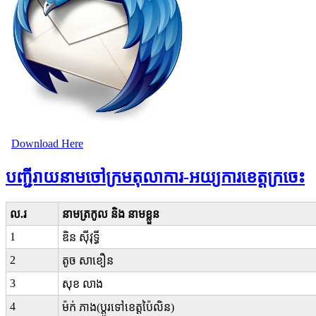
Download Here
បញ្ជីរាយនាមចៅក្រមតុលាការ-អយ្យការខេត្តក្រចេះ
ល.រ
នាមត្រកូល និង នាមខ្លួន
1
ឌិន ស៊ីវុទ្ធី
2
តូច សាខឿន
3
សុខ លាង
4
ម៉ក់ ភាង(ប្តូរទៅខេត្តប៉ៃលិន)