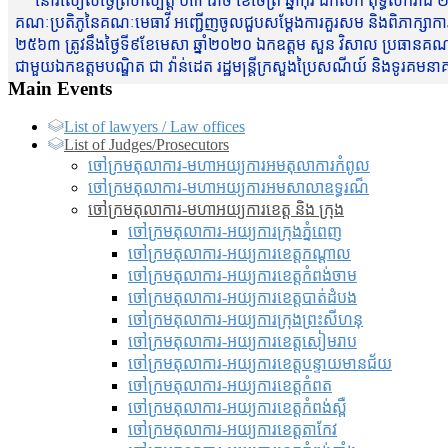
នៅរសៀលថ្ងៃព្រហស្បត្តិ៍ ០៣ រោច ខែចែត្រ ឆ្នាំកុរ ឯកស័ក ពុទ្ធសករាជ ២
គណៈប្រតិភូនៃគណៈមេធាវី អញ្ជើញចូលជួបសម្តែងការគួរសម និងពិភាក្សាការងារជា
២៥៦៣ ត្រូវនឹងថ្ងៃទី៩ខែមេសា ឆ្នាំ២០២០ ឯកឧត្តម សួន វិសាល ប្រធានគណៈ
ជាមួយឯកឧត្តមបណ្ឌិត ជា វ៉ាន់ដេត រដ្ឋមន្រ្តីក្រសួងប្រៃសណីយ៍ និងទូរគម
Main Events
List of lawyers / Law offices
List of Judges/Prosecutors
ចៅក្រមតុលាការ-មហាអយ្យការអមតុលាការកំពូល
ចៅក្រមតុលាការ-មហាអយ្យការអមសាលាឧទ្ធរណ៏
ចៅក្រមតុលាការ-មហាអយ្យការខេត្ត និង ក្រុង
ចៅក្រមតុលាការ-អយ្យការក្រុងភ្នំពេញ
ចៅក្រមតុលាការ-អយ្យការខេត្តកណ្តាល
ចៅក្រមតុលាការ-អយ្យការខេត្តកំពង់ចាម
ចៅក្រមតុលាការ-អយ្យការខេត្តបាត់ដំបង
ចៅក្រមតុលាការ-អយ្យការ​ក្រុងព្រះសីហនុ
ចៅក្រមតុលាការ-អយ្យការខេត្តសៀមរាប
ចៅក្រមតុលាការ-អយ្យការខេត្តបន្ទាយមានជ័យ
ចៅក្រមតុលាការ-អយ្យការខេត្តកំពត
ចៅក្រមតុលាការ-អយ្យការខេត្តកំពង់ស្ពឺ
ចៅក្រមតុលាការ-អយ្យការខេត្តតាកែវ