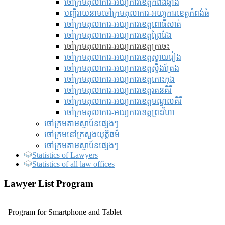
ចៅក្រមតុលាការ-អយ្យការខេត្តកំពង់ឆ្នាំង
បញ្ជីរាយនាមចៅក្រមតុលាការ-អយ្យការខេត្តកំពង់ធំ
ចៅក្រមតុលាការ-អយ្យការខេត្តពោធិ៍សាត់
ចៅក្រមតុលាការ-អយ្យការខេត្តព្រៃវែង
ចៅក្រមតុលាការ-អយ្យការខេត្តក្រចេះ
ចៅក្រមតុលាការ-អយ្យការខេត្តស្វាយរៀង
ចៅក្រមតុលាការ-អយ្យការខេត្តស្ទឹងត្រែង
ចៅក្រមតុលាការ-អយ្យការខេត្តកោះកុង
ចៅក្រមតុលាការ-អយ្យការខេត្តរតនគិរី
ចៅក្រមតុលាការ-អយ្យការខេត្តមណ្ឌលគិរី
ចៅក្រមតុលាការ-អយ្យការខេត្តព្រះវិហា
ចៅក្រមតាមស្ថាប័នផ្សេងៗ
ចៅក្រមនៅក្រសួងយុត្តិធម៌
ចៅក្រមតាមស្ថាប័នផ្សេងៗ
Statistics of Lawyers
Statistics of all law offices
Lawyer List Program
Program for Smartphone and Tablet