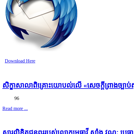
Download Here
សិក្ខាសាលាពិគ្រោះយោបល់លើ «សេចក្តីព្រាងច្បាប់ស្តី
96
Read more ...
សារលិខិតជូនពររបស់លោកមេធាវី សាំង វណ្ណៈ ប្រធានគណ