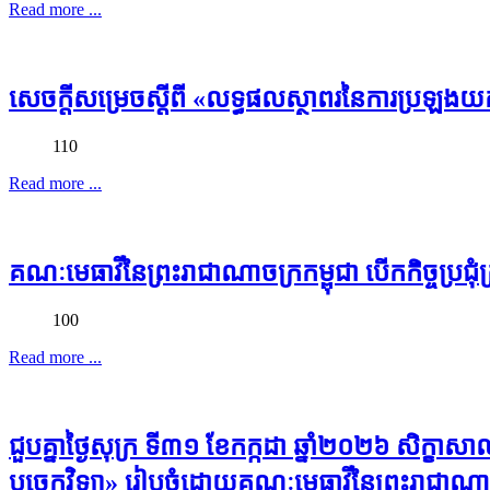
Read more ...
សេចក្តីសម្រេចស្តីពី «លទ្ធផលស្ថាពរនៃការប្រឡងយកវ
110
Read more ...
គណៈមេធាវីនៃព្រះរាជាណាចក្រកម្ពុជា បើកកិច្ចប្រជុ
100
Read more ...
ជួបគ្នាថ្ងៃសុក្រ ទី៣១ ខែកក្កដា ឆ្នាំ២០២៦ សិក្ខាស
បច្ចេកវិទ្យា» រៀបចំដោយគណៈមេធាវីនៃព្រះរាជាណាចក្រ