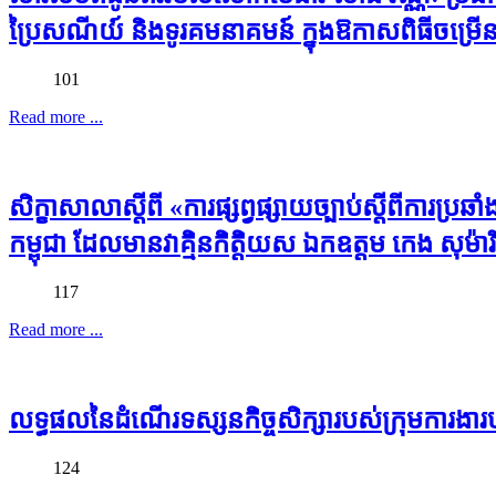
ប្រៃសណីយ៍ និងទូរគមនាគមន៍ ក្នុងឱកាសពិធីចម្រើ
101
Read more ...
សិក្ខាសាលាស្តីពី «ការផ្សព្វផ្សាយច្បាប់ស្ដីពីការ
កម្ពុជា ដែលមានវាគ្មិនកិត្តិយស ឯកឧត្តម កេង សុម៉ារិទ
117
Read more ...
លទ្ធផលនៃដំណើរទស្សនកិច្ចសិក្សារបស់ក្រុមការងារបច
124