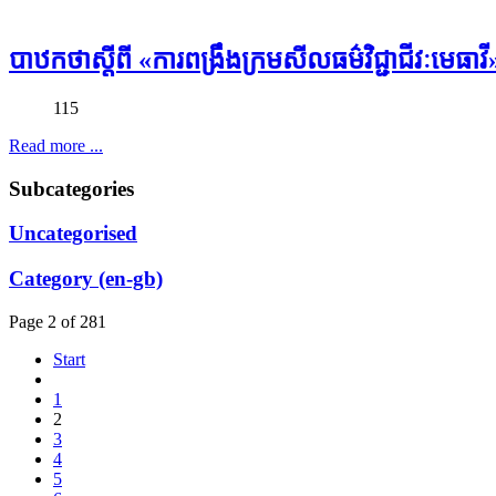
បាឋកថាស្ដីពី «ការពង្រឹងក្រមសីលធម៌វិជ្ជាជីវៈមេធាវី
115
Read more ...
Subcategories
Uncategorised
Category (en-gb)
Page 2 of 281
Start
1
2
3
4
5