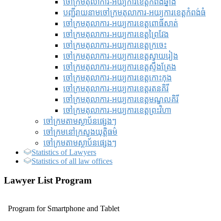
ចៅក្រមតុលាការ-អយ្យការខេត្តកំពង់ឆ្នាំង
បញ្ជីរាយនាមចៅក្រមតុលាការ-អយ្យការខេត្តកំពង់ធំ
ចៅក្រមតុលាការ-អយ្យការខេត្តពោធិ៍សាត់
ចៅក្រមតុលាការ-អយ្យការខេត្តព្រៃវែង
ចៅក្រមតុលាការ-អយ្យការខេត្តក្រចេះ
ចៅក្រមតុលាការ-អយ្យការខេត្តស្វាយរៀង
ចៅក្រមតុលាការ-អយ្យការខេត្តស្ទឹងត្រែង
ចៅក្រមតុលាការ-អយ្យការខេត្តកោះកុង
ចៅក្រមតុលាការ-អយ្យការខេត្តរតនគិរី
ចៅក្រមតុលាការ-អយ្យការខេត្តមណ្ឌលគិរី
ចៅក្រមតុលាការ-អយ្យការខេត្តព្រះវិហា
ចៅក្រមតាមស្ថាប័នផ្សេងៗ
ចៅក្រមនៅក្រសួងយុត្តិធម៌
ចៅក្រមតាមស្ថាប័នផ្សេងៗ
Statistics of Lawyers
Statistics of all law offices
Lawyer List Program
Program for Smartphone and Tablet