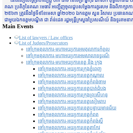
នៅរសៀលថ្ងៃព្រហស្បត្តិ៍ ០៣ រោច ខែចែត្រ ឆ្នាំកុរ ឯកស័ក ពុទ្ធសករាជ ២
គណៈប្រតិភូនៃគណៈមេធាវី អញ្ជើញចូលជួបសម្តែងការគួរសម និងពិភាក្សាការងារជា
២៥៦៣ ត្រូវនឹងថ្ងៃទី៩ខែមេសា ឆ្នាំ២០២០ ឯកឧត្តម សួន វិសាល ប្រធានគណៈ
ជាមួយឯកឧត្តមបណ្ឌិត ជា វ៉ាន់ដេត រដ្ឋមន្រ្តីក្រសួងប្រៃសណីយ៍ និងទូរគម
Main Events
List of lawyers / Law offices
List of Judges/Prosecutors
ចៅក្រមតុលាការ-មហាអយ្យការអមតុលាការកំពូល
ចៅក្រមតុលាការ-មហាអយ្យការអមសាលាឧទ្ធរណ៏
ចៅក្រមតុលាការ-មហាអយ្យការខេត្ត និង ក្រុង
ចៅក្រមតុលាការ-អយ្យការក្រុងភ្នំពេញ
ចៅក្រមតុលាការ-អយ្យការខេត្តកណ្តាល
ចៅក្រមតុលាការ-អយ្យការខេត្តកំពង់ចាម
ចៅក្រមតុលាការ-អយ្យការខេត្តបាត់ដំបង
ចៅក្រមតុលាការ-អយ្យការ​ក្រុងព្រះសីហនុ
ចៅក្រមតុលាការ-អយ្យការខេត្តសៀមរាប
ចៅក្រមតុលាការ-អយ្យការខេត្តបន្ទាយមានជ័យ
ចៅក្រមតុលាការ-អយ្យការខេត្តកំពត
ចៅក្រមតុលាការ-អយ្យការខេត្តកំពង់ស្ពឺ
ចៅក្រមតុលាការ-អយ្យការខេត្តតាកែវ