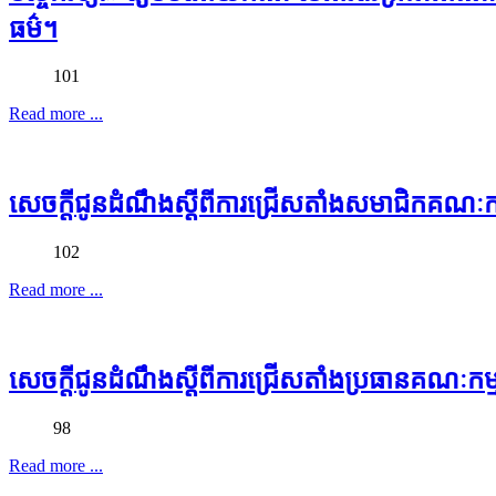
ធម៌។
101
Read more ...
សេចក្ដីជូនដំណឹងស្ដីពីការជ្រើសតាំងសមាជិកគណៈកម
102
Read more ...
សេចក្ដីជូនដំណឹងស្ដីពីការជ្រើសតាំងប្រធានគណៈកម្
98
Read more ...