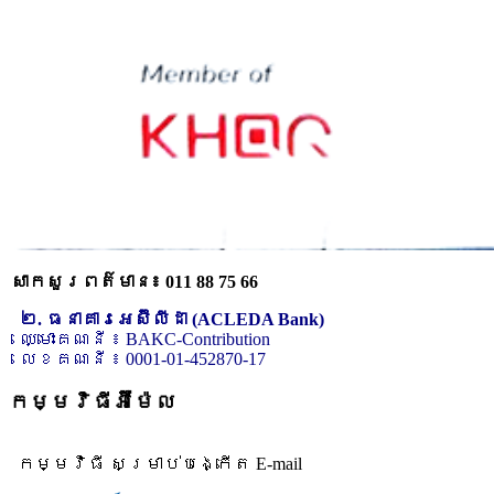
សាកសួរពត៌មាន៖ 011 88 75 66
២. ធនាគារអេស៊ីលីដា (ACLEDA Bank)
ឈ្មោះគណនី ៖ BAKC-Contribution
លេខគណនី ៖ 0001-01-452870-17
កម្មវិធីអ៊ីម៉ែល
កម្មវិធី សម្រាប់បង្កើត E-mail