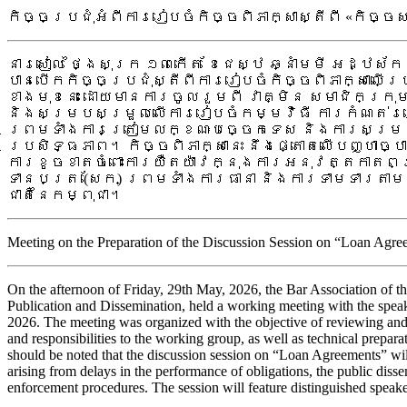
កិច្ចប្រជុំអំពីការរៀបចំកិច្ចពិភាក្សាស្តីពី «កិច្ចស
នារសៀល ថ្ងៃសុក្រ ១៣កើត ខែជេស្ឋ ឆ្នាំមមី អដ្ឋស័
បានបើកកិច្ចប្រជុំស្តីពីការរៀបចំកិច្ចពិភាក្សាលើប
ខាងមុខនេះ ដោយមានការចូលរួមពី វាគ្មិន សមាជិកក្រុ
និងសម្របសម្រួលលើការរៀបចំកម្មវិធី ការកំណត់រប
ព្រមទាំងការត្រៀមលក្ខណៈបច្ចេកទេស និងការសម្របស
ប្រសិទ្ធភាព។ កិច្ចពិភាក្សានេះ នឹងផ្តោតលើបញ្ហាច្ប
ការខូចខាតចំពោះការយឺតយ៉ាវក្នុងការអនុវត្តកាតព្
ទានបត្រ (សែក) ព្រមទាំងការធានា និងការទាមទារតាម
ជាតិនៃកម្ពុជា។
Meeting on the Preparation of the Discussion Session on “Loan Agre
On the afternoon of Friday, 29th May, 2026, the Bar Association of
Publication and Dissemination, held a working meeting with the spea
2026. The meeting was organized with the objective of reviewing and 
and responsibilities to the working group, as well as technical prepara
should be noted that the discussion session on “Loan Agreements” will
arising from delays in the performance of obligations, the public disse
enforcement procedures. The session will feature distinguished speake