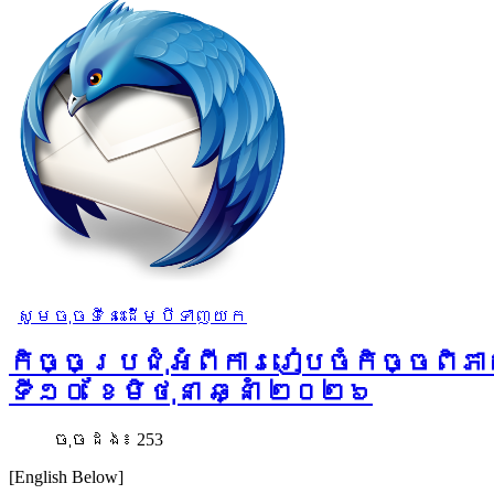
សូមចុចទីនេះដើម្បីទាញយក
កិច្ចប្រជុំអំពីការរៀបចំកិច្ចពិភាក
ទី​១០ ខែមិថុនា​ ឆ្នាំ ២០២៦
ចុច​ដង៖ 253
[English Below]