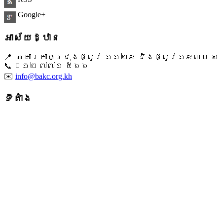
Google+
អាស័យដ្ឋាន
📍 អគារកាច់ជ្រុងផ្លូវ ១១២៩ និងផ្លូវ១៩៣០ សង្ក
📞 ​០១២ ៧៧១ ៥៦៦
✉️
info@bakc.org.kh
ទីតាំង