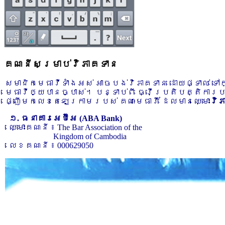
គណនីសម្រាប់វិភាគទាន
សមាជិកមេធាវីទាំងអស់ អាចបង់វិភាគទាន ដោយផ្ទាល់ ទ
មេធាវីឲ្យបានច្បាស់។ បន្ទាប់ពី ធ្វើប្រតិបត្តិការ
ផ្ញើមកលេខតេឡេក្រាមរបស់ គណៈមេធាវី ដែលមានឈ្មោះ
វិ
១. ធនាគារអេប៊ីអេ (ABA Bank)
ឈ្មោះគណនី ៖ The Bar Association of the
Kingdom of Cambodia
លេខគណនី ៖ 000629050