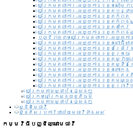
ចៅក្រមតុលាការ-អយ្យការ​ក្រុងព្រះសី
ចៅក្រមតុលាការ-អយ្យការខេត្តសៀមរា
ចៅក្រមតុលាការ-អយ្យការខេត្តបន្ទា
ចៅក្រមតុលាការ-អយ្យការខេត្តកំពត
ចៅក្រមតុលាការ-អយ្យការខេត្តកំពង់ស
ចៅក្រមតុលាការ-អយ្យការខេត្តតាកែវ
ចៅក្រមតុលាការ-អយ្យការខេត្តកំពង់ឆ្
បញ្ជីរាយនាមចៅក្រមតុលាការ-អយ្យការ
ចៅក្រមតុលាការ-អយ្យការខេត្តពោធិ៍សាត
ចៅក្រមតុលាការ-អយ្យការខេត្តព្រៃវែ
ចៅក្រមតុលាការ-អយ្យការខេត្តក្រចេះ
ចៅក្រមតុលាការ-អយ្យការខេត្តស្វាយ
ចៅក្រមតុលាការ-អយ្យការខេត្តស្ទឹងត
ចៅក្រមតុលាការ-អយ្យការខេត្តកោះកុង
ចៅក្រមតុលាការ-អយ្យការខេត្តរតនគ
ចៅក្រមតុលាការ-អយ្យការខេត្តមណ្ឌល
ចៅក្រមតុលាការ-អយ្យការខេត្តព្រះវិហ
ចៅក្រមតាមស្ថាប័នផ្សេងៗ
ចៅក្រមនៅក្រសួងយុត្តិធម៌
ចៅក្រមតាមស្ថាប័នផ្សេងៗ
ស្ថិតិមេធាវី
សិ្ថតិសរុបការិយាល័យមេធាវីទាំងអស់​
កម្មវិធីបញ្ជីឈ្មោះមេធាវី