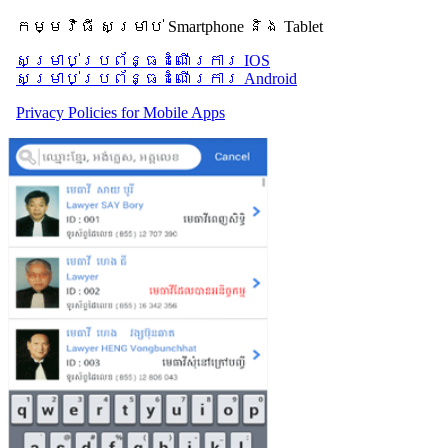
កម្មវិធី សម្រាប់ Smartphone និង Tablet
សម្រាប់​ប្រព័ន្ធដំណើរការ IOS
សម្រាប់​ប្រព័ន្ធដំណើរការ Android
Privacy Policies for Mobile Apps