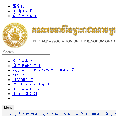
អ៊ីម៉ែល
របៀបប្រើ
ទំនាក់ទំនង
ទំព័រដើម
អំពីគណៈមេធាវី
សុន្ទរកថាប្រធានគណៈមេធាវី
សមាជិក
បណ្ណាល័យ
ជំនួយឧបត្ថម្ភ
ព្រឹត្តិបត្រ
វិចិត្រសាល
Menu
បញ្ជីរាយនាមសប្បុរសជនជាសមាជិកគណៈមេធាវី នៃព្