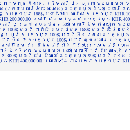
ចក្រកម្ពុជា និងលោកស្រីមេធាវី ថុន សុជាតា ឧបត្ថម្ភ ១
្ស (ក្រុមមេធាវី អិល អេ អេស) ឧបត្ថម្ភ ៥៦$, មេធាវី ច
ាដូ ឧបត្ថម្ភ 168$, មេធាវី សោម ណារីណា ឧបត្ថម្ភ KHR 100
R 200,000.00, មេធាវី អាន សុវឌ្ឍនា ឧបត្ថម្ភ KHR 400,000
ធាវី ប៊ូ រចនា ឧបត្ថម្ភ 50$, មេធាវី អ៊ាម គឹមហៀក ឧបត្ថម
00$, មេធាវី ជា ពិសី ឧបត្ថម្ភ 168$, មេធាវី លី វ៉េងហេង 
 នួន បូរ៉ា ឧបត្ថម្ភ 100$, មេធាវី អ៊ុង រតនា ឧបត្ថម្ភ 1
ាវី ប៊ុន ទី ឧបត្ថម្ភ 100$, មេធាវី គួយ សំណាង ឧបត្ថម្ភ 
ធាវី ហែម វុន និងមេធាវី អ៊ឹង កិរិយា (ក្រុមមេធាវីហ្គ្រ
ី ជាវ ប៊ុនរិទ្ធ ឧបត្ថម្ភ 150$, មេធាវី កែវ វណ្ណាឡុង ឧប
្ភ 300$, មេធាវី យ័ន ស៊ីណាល់ ឧបត្ថម្ភ 99$, មេធាវី វង្ស
 KHR 400,000.00, មេធាវី សៀង ខាន់មករា ឧបត្ថម្ភ KHR 2