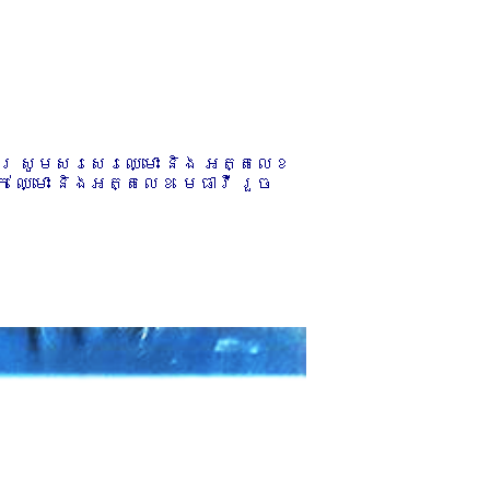
ការ សូមសរសេរឈ្មោះ និង អត្តលេខ
 ឈ្មោះ និងអត្តលេខ មេធាវី រួច