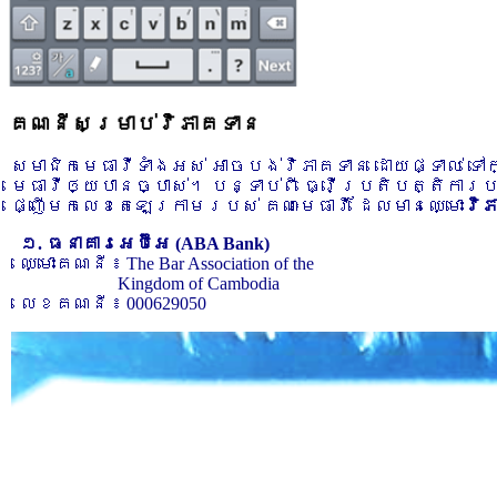
គណនីសម្រាប់វិភាគទាន
សមាជិកមេធាវីទាំងអស់ អាចបង់វិភាគទាន ដោយផ្ទាល់ ទ
មេធាវីឲ្យបានច្បាស់។ បន្ទាប់ពី ធ្វើប្រតិបត្តិការ
ផ្ញើមកលេខតេឡេក្រាមរបស់ គណៈមេធាវី ដែលមានឈ្មោះ
វិ
១. ធនាគារអេប៊ីអេ (ABA Bank)
ឈ្មោះគណនី ៖ The Bar Association of the
Kingdom of Cambodia
លេខគណនី ៖ 000629050