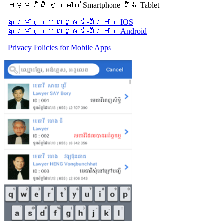
កម្មវិធី សម្រាប់ Smartphone និង Tablet
សម្រាប់​ប្រព័ន្ធដំណើរការ IOS
សម្រាប់​ប្រព័ន្ធដំណើរការ Android
Privacy Policies for Mobile Apps