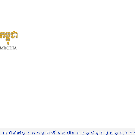
រះរាជាណាចក្រកម្ពុជា ដែលបានឧបត្ថម្ភជួយក្នុងកម