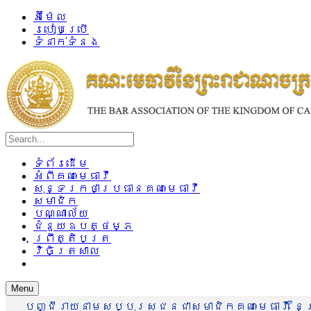
អ៊ីម៉ែល
របៀបប្រើ
ទំនាក់ទំនង
ទំព័រដើម
អំពីគណៈមេធាវី
សុន្ទរកថាប្រធានគណៈមេធាវី
សមាជិក
បណ្ណាល័យ
ជំនួយឧបត្ថម្ភ
ព្រឹត្តិបត្រ
វិចិត្រសាល
Menu
បញ្ជីរាយនាមសប្បុរសជនជាសមាជិកគណៈមេធាវី នៃព្