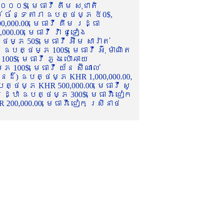
០០០$, មេធាវី គីម សុជាតិ
ល់ ច័ន្ទតារា ឧបត្ថម្ភ ៥0$,
,000.00, មេធាវី គឹម រដ្ធា
.00, មេធាវី វ៉ា ជូទៀង
្ភ 50$, មេធាវី អ៊ឹម សារ៉ាត់
ឧបត្ថម្ភ 100$, មេធាវី អ៊ុំ ម៉ាណិត
00$, មេធាវី ភួង ប៉ោឆាយ
100$, មេធាវី យ័ន ស៊ីណាល់
េនដ៏) ឧបត្ថម្ភ KHR 1,000,000.00,
ត្ថម្ភ KHR 500,000.00, មេធាវី សូ
 រដ្ឋា ឧបត្ថម្ភ 300$, មេធាវី ជៀក
00,000.00, មេធាវី ជៀក ស្រីនាថ