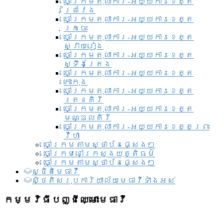
ចៅក្រមតុលាការ-អយ្យការខេត្ត
ព្រៃវែង
ចៅក្រមតុលាការ-អយ្យការខេត្ត
ក្រចេះ
ចៅក្រមតុលាការ-អយ្យការខេត្ត
ស្វាយរៀង
ចៅក្រមតុលាការ-អយ្យការខេត្ត
ស្ទឹងត្រែង
ចៅក្រមតុលាការ-អយ្យការខេត្ត
កោះកុង
ចៅក្រមតុលាការ-អយ្យការខេត្ត
រតនគិរី
ចៅក្រមតុលាការ-អយ្យការខេត្ត
មណ្ឌលគិរី
ចៅក្រមតុលាការ-អយ្យការខេត្តព្រះ
វិហា
ចៅក្រមតាមស្ថាប័នផ្សេងៗ
ចៅក្រមនៅក្រសួងយុត្តិធម៌
ចៅក្រមតាមស្ថាប័នផ្សេងៗ
ស្ថិតិមេធាវី
សិ្ថតិសរុបការិយាល័យមេធាវីទាំងអស់​
កម្មវិធីបញ្ជីឈ្មោះមេធាវី