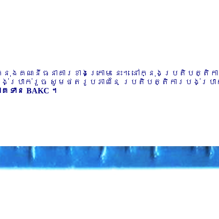
ៅក្នុងគណនីធនាគារខាងក្រោម នេះ។ នៅក្នុងប្រតិបត្តិ
បង់ប្រាក់រួច សូមថតរូបភាពនៃ ប្រតិបត្តិការបង់ប្រាក់
ភាគទាន BAKC ។