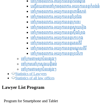
ចៅក្រមតុលាការ-អយ្យការខេត្តកំពង់ឆ្នាំង
បញ្ជីរាយនាមចៅក្រមតុលាការ-អយ្យការខេត្តកំពង់ធំ
ចៅក្រមតុលាការ-អយ្យការខេត្តពោធិ៍សាត់
ចៅក្រមតុលាការ-អយ្យការខេត្តព្រៃវែង
ចៅក្រមតុលាការ-អយ្យការខេត្តក្រចេះ
ចៅក្រមតុលាការ-អយ្យការខេត្តស្វាយរៀង
ចៅក្រមតុលាការ-អយ្យការខេត្តស្ទឹងត្រែង
ចៅក្រមតុលាការ-អយ្យការខេត្តកោះកុង
ចៅក្រមតុលាការ-អយ្យការខេត្តរតនគិរី
ចៅក្រមតុលាការ-អយ្យការខេត្តមណ្ឌលគិរី
ចៅក្រមតុលាការ-អយ្យការខេត្តព្រះវិហា
ចៅក្រមតាមស្ថាប័នផ្សេងៗ
ចៅក្រមនៅក្រសួងយុត្តិធម៌
ចៅក្រមតាមស្ថាប័នផ្សេងៗ
Statistics of Lawyers
Statistics of all law offices
Lawyer List Program
Program for Smartphone and Tablet