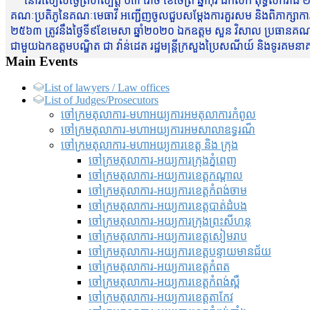
នៅរសៀលថ្ងៃព្រហស្បត្តិ៍ ០៣ រោច ខែចែត្រ ឆ្នាំកុរ ឯកស័ក ពុទ្ធសករាជ ២
គណៈប្រតិភូនៃគណៈមេធាវី អញ្ជើញចូលជួបសម្តែងការគួរសម និងពិភាក្សាការងារជា
២៥៦៣ ត្រូវនឹងថ្ងៃទី៩ខែមេសា ឆ្នាំ២០២០ ឯកឧត្តម សួន វិសាល ប្រធានគណៈ
ជាមួយឯកឧត្តមបណ្ឌិត ជា វ៉ាន់ដេត រដ្ឋមន្រ្តីក្រសួងប្រៃសណីយ៍ និងទូរគម
Main Events
List of lawyers / Law offices
List of Judges/Prosecutors
ចៅក្រមតុលាការ-មហាអយ្យការអមតុលាការកំពូល
ចៅក្រមតុលាការ-មហាអយ្យការអមសាលាឧទ្ធរណ៏
ចៅក្រមតុលាការ-មហាអយ្យការខេត្ត និង ក្រុង
ចៅក្រមតុលាការ-អយ្យការក្រុងភ្នំពេញ
ចៅក្រមតុលាការ-អយ្យការខេត្តកណ្តាល
ចៅក្រមតុលាការ-អយ្យការខេត្តកំពង់ចាម
ចៅក្រមតុលាការ-អយ្យការខេត្តបាត់ដំបង
ចៅក្រមតុលាការ-អយ្យការ​ក្រុងព្រះសីហនុ
ចៅក្រមតុលាការ-អយ្យការខេត្តសៀមរាប
ចៅក្រមតុលាការ-អយ្យការខេត្តបន្ទាយមានជ័យ
ចៅក្រមតុលាការ-អយ្យការខេត្តកំពត
ចៅក្រមតុលាការ-អយ្យការខេត្តកំពង់ស្ពឺ
ចៅក្រមតុលាការ-អយ្យការខេត្តតាកែវ