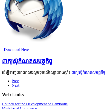
Download Here
ពាក្យសុំកំណត់សមត្ថកិច្ច
ដើម្បីទាញយកឯកសារសូមចុចលើឈ្មោះខាងស្តាំ៖
ពាក្យសុំកំណត់សមត្ថកិច្ច
Prev
Next
Web Links
Council for the Development of Cambodia
Ministry of Commerce