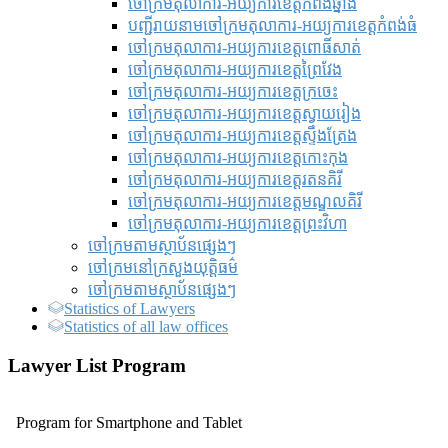
ចៅក្រមតុលាការ-អយ្យការខេត្តកំពង់ឆ្នាំង
បញ្ជីរាយនាមចៅក្រមតុលាការ-អយ្យការខេត្តកំពង់ធំ
ចៅក្រមតុលាការ-អយ្យការខេត្តពោធិ៍សាត់
ចៅក្រមតុលាការ-អយ្យការខេត្តព្រៃវែង
ចៅក្រមតុលាការ-អយ្យការខេត្តក្រចេះ
ចៅក្រមតុលាការ-អយ្យការខេត្តស្វាយរៀង
ចៅក្រមតុលាការ-អយ្យការខេត្តស្ទឹងត្រែង
ចៅក្រមតុលាការ-អយ្យការខេត្តកោះកុង
ចៅក្រមតុលាការ-អយ្យការខេត្តរតនគិរី
ចៅក្រមតុលាការ-អយ្យការខេត្តមណ្ឌលគិរី
ចៅក្រមតុលាការ-អយ្យការខេត្តព្រះវិហា
ចៅក្រមតាមស្ថាប័នផ្សេងៗ
ចៅក្រមនៅក្រសួងយុត្តិធម៌
ចៅក្រមតាមស្ថាប័នផ្សេងៗ
Statistics of Lawyers
Statistics of all law offices
Lawyer List Program
Program for Smartphone and Tablet