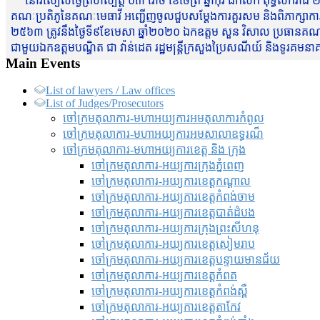
នៅរសៀលថ្ងៃព្រហស្បត្តិ៍ ០៣ រោច ខែចែត្រ ឆ្នាំកុរ ឯកស័ក ពុទ្ធសករាជ ២
គណៈប្រតិភូនៃគណៈមេធាវី អញ្ជើញចូលជួបសម្តែងការគួរសម និងពិភាក្សាការងារជា
២៥៦៣ ត្រូវនឹងថ្ងៃទី៩ខែមេសា ឆ្នាំ២០២០ ឯកឧត្តម សួន វិសាល ប្រធានគណៈ
ជាមួយឯកឧត្តមបណ្ឌិត ជា វ៉ាន់ដេត រដ្ឋមន្រ្តីក្រសួងប្រៃសណីយ៍ និងទូរគម
Main Events
List of lawyers / Law offices
List of Judges/Prosecutors
ចៅក្រមតុលាការ-មហាអយ្យការអមតុលាការកំពូល
ចៅក្រមតុលាការ-មហាអយ្យការអមសាលាឧទ្ធរណ៏
ចៅក្រមតុលាការ-មហាអយ្យការខេត្ត និង ក្រុង
ចៅក្រមតុលាការ-អយ្យការក្រុងភ្នំពេញ
ចៅក្រមតុលាការ-អយ្យការខេត្តកណ្តាល
ចៅក្រមតុលាការ-អយ្យការខេត្តកំពង់ចាម
ចៅក្រមតុលាការ-អយ្យការខេត្តបាត់ដំបង
ចៅក្រមតុលាការ-អយ្យការ​ក្រុងព្រះសីហនុ
ចៅក្រមតុលាការ-អយ្យការខេត្តសៀមរាប
ចៅក្រមតុលាការ-អយ្យការខេត្តបន្ទាយមានជ័យ
ចៅក្រមតុលាការ-អយ្យការខេត្តកំពត
ចៅក្រមតុលាការ-អយ្យការខេត្តកំពង់ស្ពឺ
ចៅក្រមតុលាការ-អយ្យការខេត្តតាកែវ