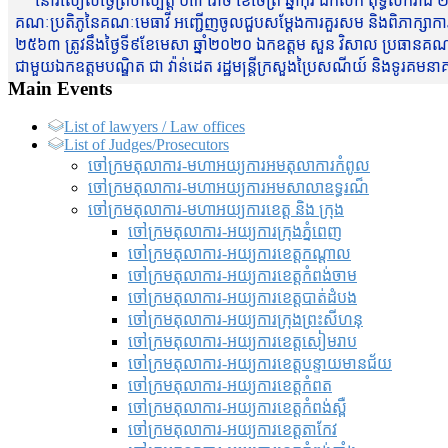
នៅរសៀលថ្ងៃព្រហស្បត្តិ៍ ០៣ រោច ខែចែត្រ ឆ្នាំកុរ ឯកស័ក ពុទ្ធសករាជ ២
គណៈប្រតិភូនៃគណៈមេធាវី អញ្ជើញចូលជួបសម្តែងការគួរសម និងពិភាក្សាការងារជា
២៥៦៣ ត្រូវនឹងថ្ងៃទី៩ខែមេសា ឆ្នាំ២០២០ ឯកឧត្តម សួន វិសាល ប្រធានគណៈ
ជាមួយឯកឧត្តមបណ្ឌិត ជា វ៉ាន់ដេត រដ្ឋមន្រ្តីក្រសួងប្រៃសណីយ៍ និងទូរគម
Main Events
List of lawyers / Law offices
List of Judges/Prosecutors
ចៅក្រមតុលាការ-មហាអយ្យការអមតុលាការកំពូល
ចៅក្រមតុលាការ-មហាអយ្យការអមសាលាឧទ្ធរណ៏
ចៅក្រមតុលាការ-មហាអយ្យការខេត្ត និង ក្រុង
ចៅក្រមតុលាការ-អយ្យការក្រុងភ្នំពេញ
ចៅក្រមតុលាការ-អយ្យការខេត្តកណ្តាល
ចៅក្រមតុលាការ-អយ្យការខេត្តកំពង់ចាម
ចៅក្រមតុលាការ-អយ្យការខេត្តបាត់ដំបង
ចៅក្រមតុលាការ-អយ្យការ​ក្រុងព្រះសីហនុ
ចៅក្រមតុលាការ-អយ្យការខេត្តសៀមរាប
ចៅក្រមតុលាការ-អយ្យការខេត្តបន្ទាយមានជ័យ
ចៅក្រមតុលាការ-អយ្យការខេត្តកំពត
ចៅក្រមតុលាការ-អយ្យការខេត្តកំពង់ស្ពឺ
ចៅក្រមតុលាការ-អយ្យការខេត្តតាកែវ