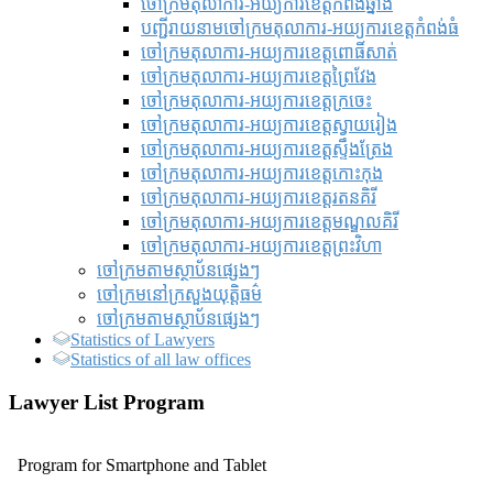
ចៅក្រមតុលាការ-អយ្យការខេត្តកំពង់ឆ្នាំង
បញ្ជីរាយនាមចៅក្រមតុលាការ-អយ្យការខេត្តកំពង់ធំ
ចៅក្រមតុលាការ-អយ្យការខេត្តពោធិ៍សាត់
ចៅក្រមតុលាការ-អយ្យការខេត្តព្រៃវែង
ចៅក្រមតុលាការ-អយ្យការខេត្តក្រចេះ
ចៅក្រមតុលាការ-អយ្យការខេត្តស្វាយរៀង
ចៅក្រមតុលាការ-អយ្យការខេត្តស្ទឹងត្រែង
ចៅក្រមតុលាការ-អយ្យការខេត្តកោះកុង
ចៅក្រមតុលាការ-អយ្យការខេត្តរតនគិរី
ចៅក្រមតុលាការ-អយ្យការខេត្តមណ្ឌលគិរី
ចៅក្រមតុលាការ-អយ្យការខេត្តព្រះវិហា
ចៅក្រមតាមស្ថាប័នផ្សេងៗ
ចៅក្រមនៅក្រសួងយុត្តិធម៌
ចៅក្រមតាមស្ថាប័នផ្សេងៗ
Statistics of Lawyers
Statistics of all law offices
Lawyer List Program
Program for Smartphone and Tablet