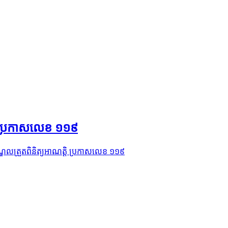
ិ​ ប្រកាសលេខ ១១៩
្ឌលត្រួតពិនិត្យអាណត្តិ​ ប្រកាសលេខ ១១៩