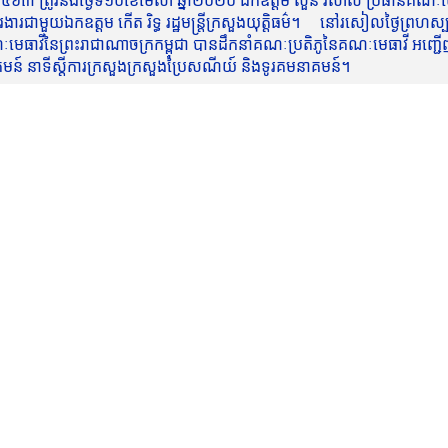
៥៦៣ ត្រូវនឹងថ្ងៃទី១០ខែមេសា ឆ្នាំ២០២០ ឯកឧត្តម សួន វិសាល ប្រធានគណៈមេធ
មួយឯកឧត្តម កើត រិទ្ធ រដ្ឋមន្ត្រីក្រសួងយុត្តិធម៌។ នៅរសៀលថ្ងៃព្រហស្បត្តិ
មេធាវីនៃព្រះរាជាណាចក្រកម្ពុជា បានដឹកនាំគណៈប្រតិភូនៃគណៈមេធាវី អញ្ជើ
នាគមន៍ នាទីស្តីការក្រសួងក្រសួងប្រៃសណីយ៍ និងទូរគមនាគមន៍។