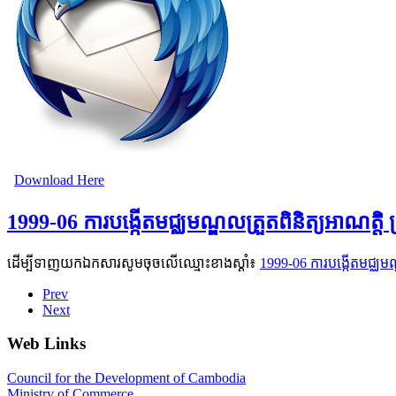
Download Here
1999-06 ការបង្កើតមជ្ឈមណ្ឌលត្រួតពិនិត្យអាណត្ត
ដើម្បីទាញយកឯកសារសូមចុចលើឈ្មោះខាងស្តាំ៖
1999-06 ការបង្កើតមជ្ឈមណ
Prev
Next
Web Links
Council for the Development of Cambodia
Ministry of Commerce