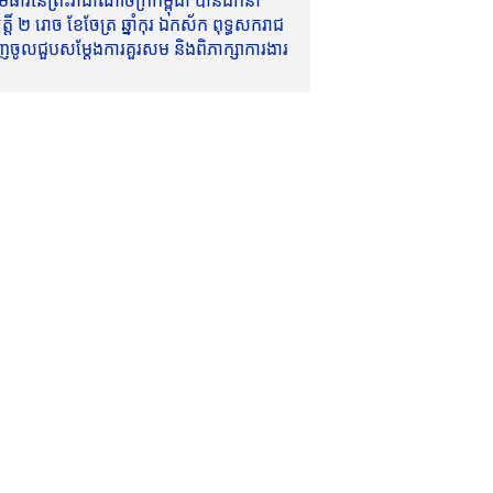
ាវីនៃព្រះរាជាណាចក្រកម្ពុជា បានដឹកនាំ
៍ ២ រោច ខែចែត្រ ឆ្នាំកុរ ឯកស័ក ពុទ្ធសករាជ
ញចូលជួបសម្តែងការគួរសម និងពិភាក្សាការងារ