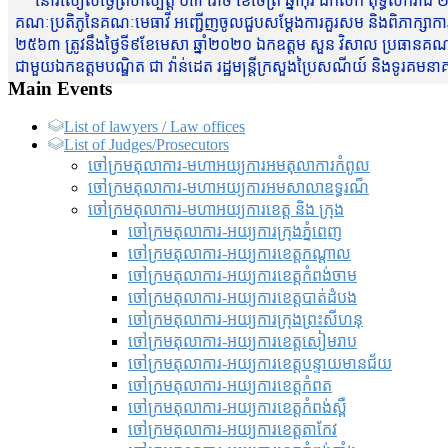
នៅរសៀលថ្ងៃព្រហស្បត្តិ៍ ០៣ រោច ខែចែត្រ ឆ្នាំកុរ ឯកស័ក ពុទ្ធសករាជ ២
គណៈប្រតិភូនៃគណៈមេធាវី អញ្ជើញចូលជួបសម្តែងការគួរសម និងពិភាក្សាការងារជា
២៥៦៣ ត្រូវនឹងថ្ងៃទី៩ខែមេសា ឆ្នាំ២០២០ ឯកឧត្តម សួន វិសាល ប្រធានគណៈ
ជាមួយឯកឧត្តមបណ្ឌិត ជា វ៉ាន់ដេត រដ្ឋមន្រ្តីក្រសួងប្រៃសណីយ៍ និងទូរគម
Main Events
List of lawyers / Law offices
List of Judges/Prosecutors
ចៅក្រមតុលាការ-មហាអយ្យការអមតុលាការកំពូល
ចៅក្រមតុលាការ-មហាអយ្យការអមសាលាឧទ្ធរណ៏
ចៅក្រមតុលាការ-មហាអយ្យការខេត្ត និង ក្រុង
ចៅក្រមតុលាការ-អយ្យការក្រុងភ្នំពេញ
ចៅក្រមតុលាការ-អយ្យការខេត្តកណ្តាល
ចៅក្រមតុលាការ-អយ្យការខេត្តកំពង់ចាម
ចៅក្រមតុលាការ-អយ្យការខេត្តបាត់ដំបង
ចៅក្រមតុលាការ-អយ្យការ​ក្រុងព្រះសីហនុ
ចៅក្រមតុលាការ-អយ្យការខេត្តសៀមរាប
ចៅក្រមតុលាការ-អយ្យការខេត្តបន្ទាយមានជ័យ
ចៅក្រមតុលាការ-អយ្យការខេត្តកំពត
ចៅក្រមតុលាការ-អយ្យការខេត្តកំពង់ស្ពឺ
ចៅក្រមតុលាការ-អយ្យការខេត្តតាកែវ