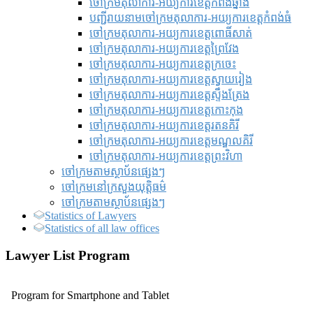
ចៅក្រមតុលាការ-អយ្យការខេត្តកំពង់ឆ្នាំង
បញ្ជីរាយនាមចៅក្រមតុលាការ-អយ្យការខេត្តកំពង់ធំ
ចៅក្រមតុលាការ-អយ្យការខេត្តពោធិ៍សាត់
ចៅក្រមតុលាការ-អយ្យការខេត្តព្រៃវែង
ចៅក្រមតុលាការ-អយ្យការខេត្តក្រចេះ
ចៅក្រមតុលាការ-អយ្យការខេត្តស្វាយរៀង
ចៅក្រមតុលាការ-អយ្យការខេត្តស្ទឹងត្រែង
ចៅក្រមតុលាការ-អយ្យការខេត្តកោះកុង
ចៅក្រមតុលាការ-អយ្យការខេត្តរតនគិរី
ចៅក្រមតុលាការ-អយ្យការខេត្តមណ្ឌលគិរី
ចៅក្រមតុលាការ-អយ្យការខេត្តព្រះវិហា
ចៅក្រមតាមស្ថាប័នផ្សេងៗ
ចៅក្រមនៅក្រសួងយុត្តិធម៌
ចៅក្រមតាមស្ថាប័នផ្សេងៗ
Statistics of Lawyers
Statistics of all law offices
Lawyer List Program
Program for Smartphone and Tablet