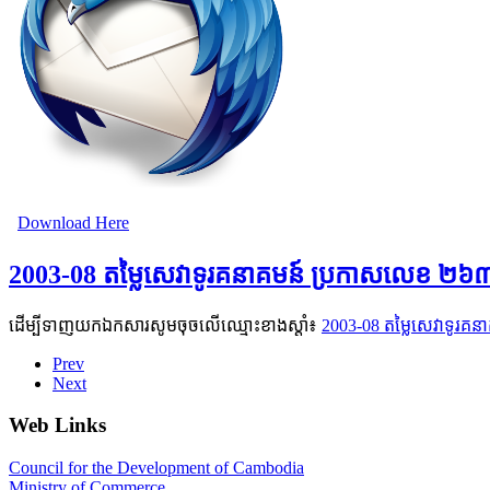
Download Here
2003-08 តម្លៃសេវាទូរគនាគមន៍ ប្រកាសលេខ ២៦
ដើម្បីទាញយកឯកសារសូមចុចលើឈ្មោះខាងស្តាំ៖
2003-08 តម្លៃសេវាទូរ
Prev
Next
Web Links
Council for the Development of Cambodia
Ministry of Commerce