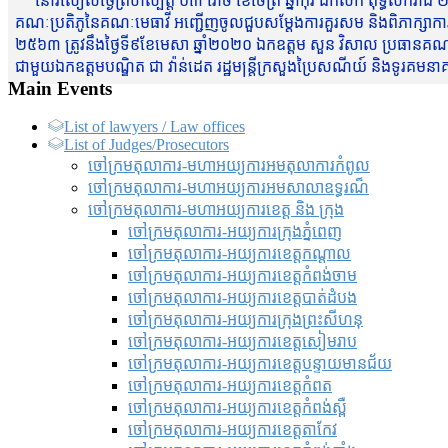
នៅរសៀលថ្ងៃព្រហស្បត្តិ៍ ០៣ រោច ខែចែត្រ ឆ្នាំកុរ ឯកស័ក ពុទ្ធសករាជ ២
គណៈប្រតិភូនៃគណៈមេធាវី អញ្ជើញចូលជួបសម្តែងការគួរសម និងពិភាក្សាការងារជា
២៥៦៣ ត្រូវនឹងថ្ងៃទី៩ខែមេសា ឆ្នាំ២០២០ ឯកឧត្តម សួន វិសាល ប្រធានគណៈ
ជាមួយឯកឧត្តមបណ្ឌិត ជា វ៉ាន់ដេត រដ្ឋមន្រ្តីក្រសួងប្រៃសណីយ៍ និងទូរគម
Main Events
List of lawyers / Law offices
List of Judges/Prosecutors
ចៅក្រមតុលាការ-មហាអយ្យការអមតុលាការកំពូល
ចៅក្រមតុលាការ-មហាអយ្យការអមសាលាឧទ្ធរណ៏
ចៅក្រមតុលាការ-មហាអយ្យការខេត្ត និង ក្រុង
ចៅក្រមតុលាការ-អយ្យការក្រុងភ្នំពេញ
ចៅក្រមតុលាការ-អយ្យការខេត្តកណ្តាល
ចៅក្រមតុលាការ-អយ្យការខេត្តកំពង់ចាម
ចៅក្រមតុលាការ-អយ្យការខេត្តបាត់ដំបង
ចៅក្រមតុលាការ-អយ្យការ​ក្រុងព្រះសីហនុ
ចៅក្រមតុលាការ-អយ្យការខេត្តសៀមរាប
ចៅក្រមតុលាការ-អយ្យការខេត្តបន្ទាយមានជ័យ
ចៅក្រមតុលាការ-អយ្យការខេត្តកំពត
ចៅក្រមតុលាការ-អយ្យការខេត្តកំពង់ស្ពឺ
ចៅក្រមតុលាការ-អយ្យការខេត្តតាកែវ