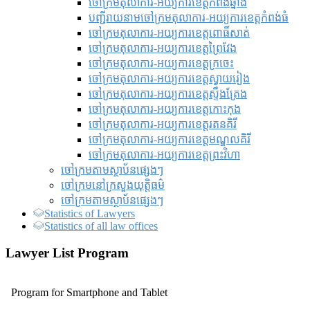
ចៅក្រមតុលាការ-អយ្យការខេត្តកំពង់ឆ្នាំង
បញ្ជីរាយនាមចៅក្រមតុលាការ-អយ្យការខេត្តកំពង់ធំ
ចៅក្រមតុលាការ-អយ្យការខេត្តពោធិ៍សាត់
ចៅក្រមតុលាការ-អយ្យការខេត្តព្រៃវែង
ចៅក្រមតុលាការ-អយ្យការខេត្តក្រចេះ
ចៅក្រមតុលាការ-អយ្យការខេត្តស្វាយរៀង
ចៅក្រមតុលាការ-អយ្យការខេត្តស្ទឹងត្រែង
ចៅក្រមតុលាការ-អយ្យការខេត្តកោះកុង
ចៅក្រមតុលាការ-អយ្យការខេត្តរតនគិរី
ចៅក្រមតុលាការ-អយ្យការខេត្តមណ្ឌលគិរី
ចៅក្រមតុលាការ-អយ្យការខេត្តព្រះវិហា
ចៅក្រមតាមស្ថាប័នផ្សេងៗ
ចៅក្រមនៅក្រសួងយុត្តិធម៌
ចៅក្រមតាមស្ថាប័នផ្សេងៗ
Statistics of Lawyers
Statistics of all law offices
Lawyer List Program
Program for Smartphone and Tablet