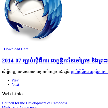
Download Here
2014-07 ច្បាប់ស្តីពីការ លក្ខន្តិកៈនៃចៅក្រម និងព្រះរ
ដើម្បីទាញយកឯកសារសូមចុចលើឈ្មោះខាងស្តាំ៖
ច្បាប់ស្តីពីការ លក្ខន្តិកៈន
Prev
Next
Web Links
Council for the Development of Cambodia
Ministry of Commerce