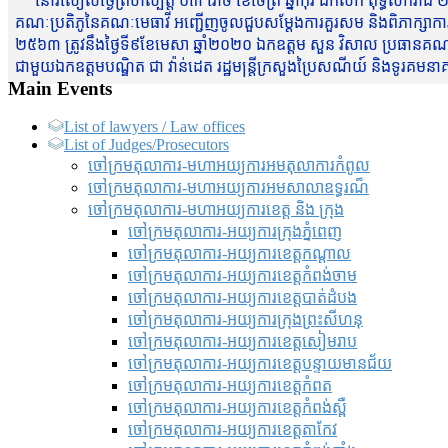
នៅរសៀលថ្ងៃព្រហស្បត្តិ៍ ០៣ រោច ខែចែត្រ ឆ្នាំកុរ ឯកស័ក ពុទ្ធសករាជ ២
គណៈប្រតិភូនៃគណៈមេធាវី អញ្ជើញចូលជួបសម្តែងការគួរសម និងពិភាក្សាការងារជា
២៥៦៣ ត្រូវនឹងថ្ងៃទី៩ខែមេសា ឆ្នាំ២០២០ ឯកឧត្តម សួន វិសាល ប្រធានគណៈ
ជាមួយឯកឧត្តមបណ្ឌិត ជា វ៉ាន់ដេត រដ្ឋមន្រ្តីក្រសួងប្រៃសណីយ៍ និងទូរគម
Main Events
List of lawyers / Law offices
List of Judges/Prosecutors
ចៅក្រមតុលាការ-មហាអយ្យការអមតុលាការកំពូល
ចៅក្រមតុលាការ-មហាអយ្យការអមសាលាឧទ្ធរណ៏
ចៅក្រមតុលាការ-មហាអយ្យការខេត្ត និង ក្រុង
ចៅក្រមតុលាការ-អយ្យការក្រុងភ្នំពេញ
ចៅក្រមតុលាការ-អយ្យការខេត្តកណ្តាល
ចៅក្រមតុលាការ-អយ្យការខេត្តកំពង់ចាម
ចៅក្រមតុលាការ-អយ្យការខេត្តបាត់ដំបង
ចៅក្រមតុលាការ-អយ្យការ​ក្រុងព្រះសីហនុ
ចៅក្រមតុលាការ-អយ្យការខេត្តសៀមរាប
ចៅក្រមតុលាការ-អយ្យការខេត្តបន្ទាយមានជ័យ
ចៅក្រមតុលាការ-អយ្យការខេត្តកំពត
ចៅក្រមតុលាការ-អយ្យការខេត្តកំពង់ស្ពឺ
ចៅក្រមតុលាការ-អយ្យការខេត្តតាកែវ