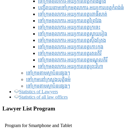
ចៅក្រមតុលាការ-អយ្យការខេត្តកំពង់ឆ្នាំង
បញ្ជីរាយនាមចៅក្រមតុលាការ-អយ្យការខេត្តកំពង់ធំ
ចៅក្រមតុលាការ-អយ្យការខេត្តពោធិ៍សាត់
ចៅក្រមតុលាការ-អយ្យការខេត្តព្រៃវែង
ចៅក្រមតុលាការ-អយ្យការខេត្តក្រចេះ
ចៅក្រមតុលាការ-អយ្យការខេត្តស្វាយរៀង
ចៅក្រមតុលាការ-អយ្យការខេត្តស្ទឹងត្រែង
ចៅក្រមតុលាការ-អយ្យការខេត្តកោះកុង
ចៅក្រមតុលាការ-អយ្យការខេត្តរតនគិរី
ចៅក្រមតុលាការ-អយ្យការខេត្តមណ្ឌលគិរី
ចៅក្រមតុលាការ-អយ្យការខេត្តព្រះវិហា
ចៅក្រមតាមស្ថាប័នផ្សេងៗ
ចៅក្រមនៅក្រសួងយុត្តិធម៌
ចៅក្រមតាមស្ថាប័នផ្សេងៗ
Statistics of Lawyers
Statistics of all law offices
Lawyer List Program
Program for Smartphone and Tablet