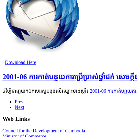
Download Here
2001-06 ការកាត់បន្ថយការប្រើប្រាស់ថ្នាំជក់ សេចក
ដើម្បីទាញយកឯកសារសូមចុចលើឈ្មោះខាងស្តាំ៖
2001-06 ការកាត់បន្ថយការ
Prev
Next
Web Links
Council for the Development of Cambodia
Ministry of Commerce