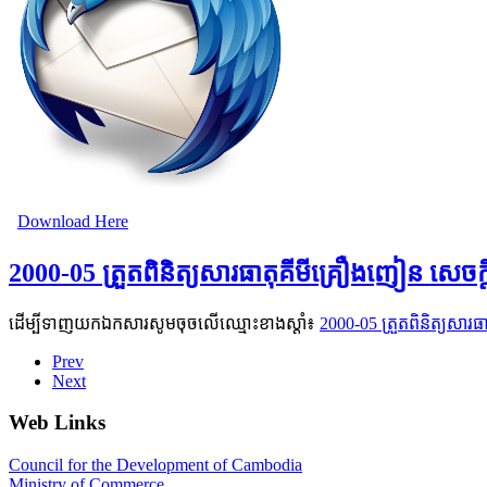
Download Here
2000-05 ត្រួតពិនិត្យសារធាតុគីមីគ្រឿងញៀន សេច
ដើម្បីទាញយកឯកសារសូមចុចលើឈ្មោះខាងស្តាំ៖
2000-05 ត្រួតពិនិត្យសា
Prev
Next
Web Links
Council for the Development of Cambodia
Ministry of Commerce