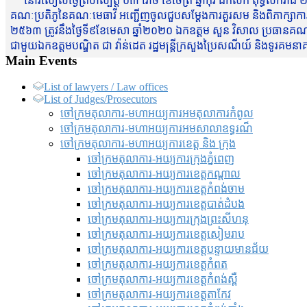
នៅរសៀលថ្ងៃព្រហស្បត្តិ៍ ០៣ រោច ខែចែត្រ ឆ្នាំកុរ ឯកស័ក ពុទ្ធសករាជ ២
គណៈប្រតិភូនៃគណៈមេធាវី អញ្ជើញចូលជួបសម្តែងការគួរសម និងពិភាក្សាការងារជា
២៥៦៣ ត្រូវនឹងថ្ងៃទី៩ខែមេសា ឆ្នាំ២០២០ ឯកឧត្តម សួន វិសាល ប្រធានគណៈ
ជាមួយឯកឧត្តមបណ្ឌិត ជា វ៉ាន់ដេត រដ្ឋមន្រ្តីក្រសួងប្រៃសណីយ៍ និងទូរគម
Main Events
List of lawyers / Law offices
List of Judges/Prosecutors
ចៅក្រមតុលាការ-មហាអយ្យការអមតុលាការកំពូល
ចៅក្រមតុលាការ-មហាអយ្យការអមសាលាឧទ្ធរណ៏
ចៅក្រមតុលាការ-មហាអយ្យការខេត្ត និង ក្រុង
ចៅក្រមតុលាការ-អយ្យការក្រុងភ្នំពេញ
ចៅក្រមតុលាការ-អយ្យការខេត្តកណ្តាល
ចៅក្រមតុលាការ-អយ្យការខេត្តកំពង់ចាម
ចៅក្រមតុលាការ-អយ្យការខេត្តបាត់ដំបង
ចៅក្រមតុលាការ-អយ្យការ​ក្រុងព្រះសីហនុ
ចៅក្រមតុលាការ-អយ្យការខេត្តសៀមរាប
ចៅក្រមតុលាការ-អយ្យការខេត្តបន្ទាយមានជ័យ
ចៅក្រមតុលាការ-អយ្យការខេត្តកំពត
ចៅក្រមតុលាការ-អយ្យការខេត្តកំពង់ស្ពឺ
ចៅក្រមតុលាការ-អយ្យការខេត្តតាកែវ