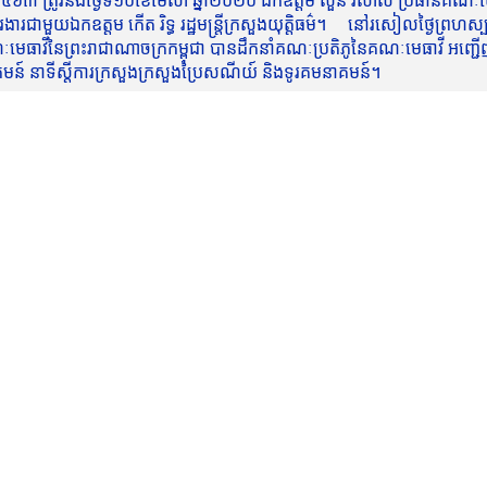
៥៦៣ ត្រូវនឹងថ្ងៃទី១០ខែមេសា ឆ្នាំ២០២០ ឯកឧត្តម សួន វិសាល ប្រធានគណៈមេធ
មួយឯកឧត្តម កើត រិទ្ធ រដ្ឋមន្ត្រីក្រសួងយុត្តិធម៌។ នៅរសៀលថ្ងៃព្រហស្បត្តិ
មេធាវីនៃព្រះរាជាណាចក្រកម្ពុជា បានដឹកនាំគណៈប្រតិភូនៃគណៈមេធាវី អញ្ជើ
នាគមន៍ នាទីស្តីការក្រសួងក្រសួងប្រៃសណីយ៍ និងទូរគមនាគមន៍។