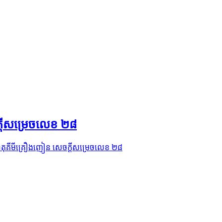
ក្ដីសម្រេចលេខ ២៨
រធាតុគីមីគ្រឿងញៀន សេចក្ដីសម្រេចលេខ ២៨