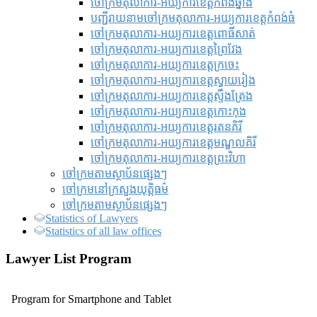
ចៅក្រមតុលាការ-អយ្យការខេត្តកំពង់ឆ្នាំង
បញ្ជីរាយនាមចៅក្រមតុលាការ-អយ្យការខេត្តកំពង់ធំ
ចៅក្រមតុលាការ-អយ្យការខេត្តពោធិ៍សាត់
ចៅក្រមតុលាការ-អយ្យការខេត្តព្រៃវែង
ចៅក្រមតុលាការ-អយ្យការខេត្តក្រចេះ
ចៅក្រមតុលាការ-អយ្យការខេត្តស្វាយរៀង
ចៅក្រមតុលាការ-អយ្យការខេត្តស្ទឹងត្រែង
ចៅក្រមតុលាការ-អយ្យការខេត្តកោះកុង
ចៅក្រមតុលាការ-អយ្យការខេត្តរតនគិរី
ចៅក្រមតុលាការ-អយ្យការខេត្តមណ្ឌលគិរី
ចៅក្រមតុលាការ-អយ្យការខេត្តព្រះវិហា
ចៅក្រមតាមស្ថាប័នផ្សេងៗ
ចៅក្រមនៅក្រសួងយុត្តិធម៌
ចៅក្រមតាមស្ថាប័នផ្សេងៗ
Statistics of Lawyers
Statistics of all law offices
Lawyer List Program
Program for Smartphone and Tablet