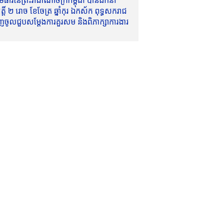
ាវីនៃព្រះរាជាណាចក្រកម្ពុជា បានដឹកនាំ
៍ ២ រោច ខែចែត្រ ឆ្នាំកុរ ឯកស័ក ពុទ្ធសករាជ
ញចូលជួបសម្តែងការគួរសម និងពិភាក្សាការងារ