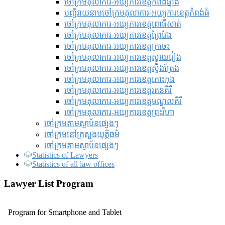
ចៅក្រមតុលាការ-អយ្យការខេត្តកំពង់ឆ្នាំង
បញ្ជីរាយនាមចៅក្រមតុលាការ-អយ្យការខេត្តកំពង់ធំ
ចៅក្រមតុលាការ-អយ្យការខេត្តពោធិ៍សាត់
ចៅក្រមតុលាការ-អយ្យការខេត្តព្រៃវែង
ចៅក្រមតុលាការ-អយ្យការខេត្តក្រចេះ
ចៅក្រមតុលាការ-អយ្យការខេត្តស្វាយរៀង
ចៅក្រមតុលាការ-អយ្យការខេត្តស្ទឹងត្រែង
ចៅក្រមតុលាការ-អយ្យការខេត្តកោះកុង
ចៅក្រមតុលាការ-អយ្យការខេត្តរតនគិរី
ចៅក្រមតុលាការ-អយ្យការខេត្តមណ្ឌលគិរី
ចៅក្រមតុលាការ-អយ្យការខេត្តព្រះវិហា
ចៅក្រមតាមស្ថាប័នផ្សេងៗ
ចៅក្រមនៅក្រសួងយុត្តិធម៌
ចៅក្រមតាមស្ថាប័នផ្សេងៗ
Statistics of Lawyers
Statistics of all law offices
Lawyer List Program
Program for Smartphone and Tablet