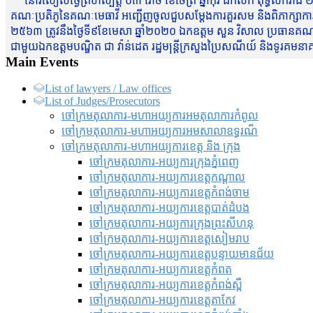
នៅរសៀលថ្ងៃព្រហស្បត្តិ៍ ០៣ រោច ខែចែត្រ ឆ្នាំកុរ ឯកស័ក ពុទ្ធសករាជ ២
គណៈប្រតិភូនៃគណៈមេធាវី អញ្ជើញចូលជួបសម្តែងការគួរសម និងពិភាក្សាការងារជា
២៥៦៣ ត្រូវនឹងថ្ងៃទី៩ខែមេសា ឆ្នាំ២០២០ ឯកឧត្តម សួន វិសាល ប្រធានគណៈ
ជាមួយឯកឧត្តមបណ្ឌិត ជា វ៉ាន់ដេត រដ្ឋមន្រ្តីក្រសួងប្រៃសណីយ៍ និងទូរគម
Main Events
List of lawyers / Law offices
List of Judges/Prosecutors
ចៅក្រមតុលាការ-មហាអយ្យការអមតុលាការកំពូល
ចៅក្រមតុលាការ-មហាអយ្យការអមសាលាឧទ្ធរណ៏
ចៅក្រមតុលាការ-មហាអយ្យការខេត្ត និង ក្រុង
ចៅក្រមតុលាការ-អយ្យការក្រុងភ្នំពេញ
ចៅក្រមតុលាការ-អយ្យការខេត្តកណ្តាល
ចៅក្រមតុលាការ-អយ្យការខេត្តកំពង់ចាម
ចៅក្រមតុលាការ-អយ្យការខេត្តបាត់ដំបង
ចៅក្រមតុលាការ-អយ្យការ​ក្រុងព្រះសីហនុ
ចៅក្រមតុលាការ-អយ្យការខេត្តសៀមរាប
ចៅក្រមតុលាការ-អយ្យការខេត្តបន្ទាយមានជ័យ
ចៅក្រមតុលាការ-អយ្យការខេត្តកំពត
ចៅក្រមតុលាការ-អយ្យការខេត្តកំពង់ស្ពឺ
ចៅក្រមតុលាការ-អយ្យការខេត្តតាកែវ