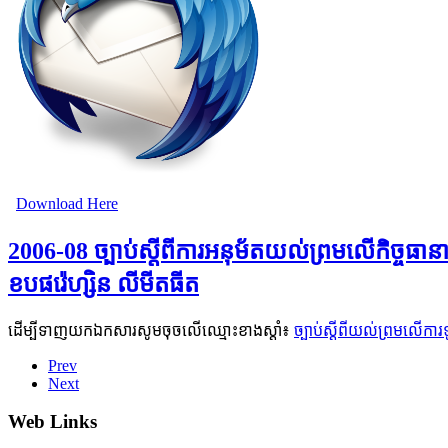
Download Here
2006-08 ច្បាប់ស្តីពីការអនុម័តយល់ព្រមលើកិច្ចធានា
ខបផរ៉េហ្សិន លីមីតធីត
ដើម្បីទាញយកឯកសារសូមចុចលើឈ្មោះខាងស្តាំ៖
ច្បាប់ស្តីពីយល់ព្រមលើការទ
Prev
Next
Web Links