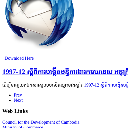
Download Here
1997-12 ស្ដីពីការបង្កើតមន្ទីការងារការបរទេស អនុក
ដើម្បីទាញយកឯកសារសូមចុចលើឈ្មោះខាងស្តាំ៖
1997-12 ស្ដីពីការបង្កើតម
Prev
Next
Web Links
Council for the Development of Cambodia
Ministry of Commerce