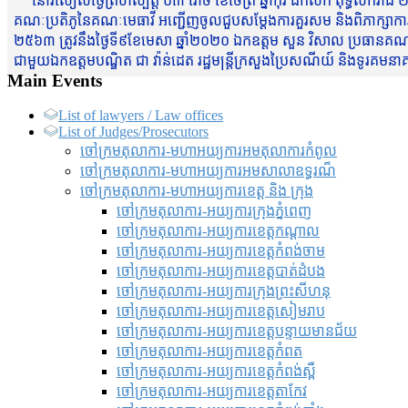
នៅរសៀលថ្ងៃព្រហស្បត្តិ៍ ០៣ រោច ខែចែត្រ ឆ្នាំកុរ ឯកស័ក ពុទ្ធសករាជ ២
គណៈប្រតិភូនៃគណៈមេធាវី អញ្ជើញចូលជួបសម្តែងការគួរសម និងពិភាក្សាការងារជា
២៥៦៣ ត្រូវនឹងថ្ងៃទី៩ខែមេសា ឆ្នាំ២០២០ ឯកឧត្តម សួន វិសាល ប្រធានគណៈ
ជាមួយឯកឧត្តមបណ្ឌិត ជា វ៉ាន់ដេត រដ្ឋមន្រ្តីក្រសួងប្រៃសណីយ៍ និងទូរគម
Main Events
List of lawyers / Law offices
List of Judges/Prosecutors
ចៅក្រមតុលាការ-មហាអយ្យការអមតុលាការកំពូល
ចៅក្រមតុលាការ-មហាអយ្យការអមសាលាឧទ្ធរណ៏
ចៅក្រមតុលាការ-មហាអយ្យការខេត្ត និង ក្រុង
ចៅក្រមតុលាការ-អយ្យការក្រុងភ្នំពេញ
ចៅក្រមតុលាការ-អយ្យការខេត្តកណ្តាល
ចៅក្រមតុលាការ-អយ្យការខេត្តកំពង់ចាម
ចៅក្រមតុលាការ-អយ្យការខេត្តបាត់ដំបង
ចៅក្រមតុលាការ-អយ្យការ​ក្រុងព្រះសីហនុ
ចៅក្រមតុលាការ-អយ្យការខេត្តសៀមរាប
ចៅក្រមតុលាការ-អយ្យការខេត្តបន្ទាយមានជ័យ
ចៅក្រមតុលាការ-អយ្យការខេត្តកំពត
ចៅក្រមតុលាការ-អយ្យការខេត្តកំពង់ស្ពឺ
ចៅក្រមតុលាការ-អយ្យការខេត្តតាកែវ