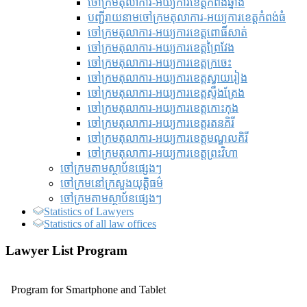
ចៅក្រមតុលាការ-អយ្យការខេត្តកំពង់ឆ្នាំង
បញ្ជីរាយនាមចៅក្រមតុលាការ-អយ្យការខេត្តកំពង់ធំ
ចៅក្រមតុលាការ-អយ្យការខេត្តពោធិ៍សាត់
ចៅក្រមតុលាការ-អយ្យការខេត្តព្រៃវែង
ចៅក្រមតុលាការ-អយ្យការខេត្តក្រចេះ
ចៅក្រមតុលាការ-អយ្យការខេត្តស្វាយរៀង
ចៅក្រមតុលាការ-អយ្យការខេត្តស្ទឹងត្រែង
ចៅក្រមតុលាការ-អយ្យការខេត្តកោះកុង
ចៅក្រមតុលាការ-អយ្យការខេត្តរតនគិរី
ចៅក្រមតុលាការ-អយ្យការខេត្តមណ្ឌលគិរី
ចៅក្រមតុលាការ-អយ្យការខេត្តព្រះវិហា
ចៅក្រមតាមស្ថាប័នផ្សេងៗ
ចៅក្រមនៅក្រសួងយុត្តិធម៌
ចៅក្រមតាមស្ថាប័នផ្សេងៗ
Statistics of Lawyers
Statistics of all law offices
Lawyer List Program
Program for Smartphone and Tablet