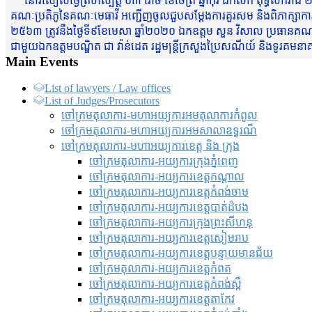
នៅរសៀលថ្ងៃព្រហស្បត្តិ៍ ០៣ រោច ខែចែត្រ ឆ្នាំកុរ ឯកស័ក ពុទ្ធសករាជ ២
គណៈប្រតិភូនៃគណៈមេធាវី អញ្ជើញចូលជួបសម្តែងការគួរសម និងពិភាក្សាការងារជា
២៥៦៣ ត្រូវនឹងថ្ងៃទី៩ខែមេសា ឆ្នាំ២០២០ ឯកឧត្តម សួន វិសាល ប្រធានគណៈ
ជាមួយឯកឧត្តមបណ្ឌិត ជា វ៉ាន់ដេត រដ្ឋមន្រ្តីក្រសួងប្រៃសណីយ៍ និងទូរគម
Main Events
List of lawyers / Law offices
List of Judges/Prosecutors
ចៅក្រមតុលាការ-មហាអយ្យការអមតុលាការកំពូល
ចៅក្រមតុលាការ-មហាអយ្យការអមសាលាឧទ្ធរណ៏
ចៅក្រមតុលាការ-មហាអយ្យការខេត្ត និង ក្រុង
ចៅក្រមតុលាការ-អយ្យការក្រុងភ្នំពេញ
ចៅក្រមតុលាការ-អយ្យការខេត្តកណ្តាល
ចៅក្រមតុលាការ-អយ្យការខេត្តកំពង់ចាម
ចៅក្រមតុលាការ-អយ្យការខេត្តបាត់ដំបង
ចៅក្រមតុលាការ-អយ្យការ​ក្រុងព្រះសីហនុ
ចៅក្រមតុលាការ-អយ្យការខេត្តសៀមរាប
ចៅក្រមតុលាការ-អយ្យការខេត្តបន្ទាយមានជ័យ
ចៅក្រមតុលាការ-អយ្យការខេត្តកំពត
ចៅក្រមតុលាការ-អយ្យការខេត្តកំពង់ស្ពឺ
ចៅក្រមតុលាការ-អយ្យការខេត្តតាកែវ