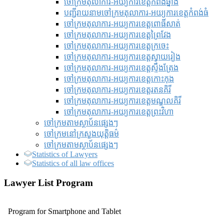
ចៅក្រមតុលាការ-អយ្យការខេត្តកំពង់ឆ្នាំង
បញ្ជីរាយនាមចៅក្រមតុលាការ-អយ្យការខេត្តកំពង់ធំ
ចៅក្រមតុលាការ-អយ្យការខេត្តពោធិ៍សាត់
ចៅក្រមតុលាការ-អយ្យការខេត្តព្រៃវែង
ចៅក្រមតុលាការ-អយ្យការខេត្តក្រចេះ
ចៅក្រមតុលាការ-អយ្យការខេត្តស្វាយរៀង
ចៅក្រមតុលាការ-អយ្យការខេត្តស្ទឹងត្រែង
ចៅក្រមតុលាការ-អយ្យការខេត្តកោះកុង
ចៅក្រមតុលាការ-អយ្យការខេត្តរតនគិរី
ចៅក្រមតុលាការ-អយ្យការខេត្តមណ្ឌលគិរី
ចៅក្រមតុលាការ-អយ្យការខេត្តព្រះវិហា
ចៅក្រមតាមស្ថាប័នផ្សេងៗ
ចៅក្រមនៅក្រសួងយុត្តិធម៌
ចៅក្រមតាមស្ថាប័នផ្សេងៗ
Statistics of Lawyers
Statistics of all law offices
Lawyer List Program
Program for Smartphone and Tablet