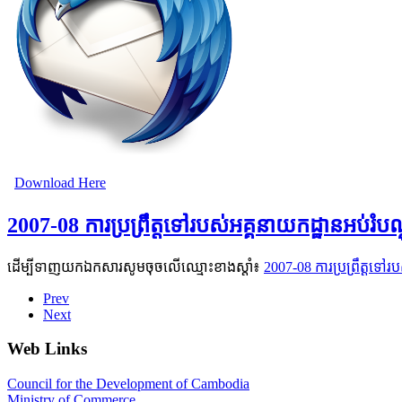
Download Here
2007-08 ការប្រព្រឹត្តទៅរបស់អគ្គនាយកដ្ឋានអប់
ដើម្បីទាញយកឯកសារសូមចុចលើឈ្មោះខាងស្តាំ៖
2007-08 ការប្រព្រឹត្តទ
Prev
Next
Web Links
Council for the Development of Cambodia
Ministry of Commerce