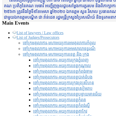
នៅរសៀលថ្ងៃព្រហស្បត្តិ៍ ០៣ រោច ខែចែត្រ ឆ្នាំកុរ ឯកស័ក ពុទ្ធសករាជ ២
គណៈប្រតិភូនៃគណៈមេធាវី អញ្ជើញចូលជួបសម្តែងការគួរសម និងពិភាក្សាការងារជា
២៥៦៣ ត្រូវនឹងថ្ងៃទី៩ខែមេសា ឆ្នាំ២០២០ ឯកឧត្តម សួន វិសាល ប្រធានគណៈ
ជាមួយឯកឧត្តមបណ្ឌិត ជា វ៉ាន់ដេត រដ្ឋមន្រ្តីក្រសួងប្រៃសណីយ៍ និងទូរគម
Main Events
List of lawyers / Law offices
List of Judges/Prosecutors
ចៅក្រមតុលាការ-មហាអយ្យការអមតុលាការកំពូល
ចៅក្រមតុលាការ-មហាអយ្យការអមសាលាឧទ្ធរណ៏
ចៅក្រមតុលាការ-មហាអយ្យការខេត្ត និង ក្រុង
ចៅក្រមតុលាការ-អយ្យការក្រុងភ្នំពេញ
ចៅក្រមតុលាការ-អយ្យការខេត្តកណ្តាល
ចៅក្រមតុលាការ-អយ្យការខេត្តកំពង់ចាម
ចៅក្រមតុលាការ-អយ្យការខេត្តបាត់ដំបង
ចៅក្រមតុលាការ-អយ្យការ​ក្រុងព្រះសីហនុ
ចៅក្រមតុលាការ-អយ្យការខេត្តសៀមរាប
ចៅក្រមតុលាការ-អយ្យការខេត្តបន្ទាយមានជ័យ
ចៅក្រមតុលាការ-អយ្យការខេត្តកំពត
ចៅក្រមតុលាការ-អយ្យការខេត្តកំពង់ស្ពឺ
ចៅក្រមតុលាការ-អយ្យការខេត្តតាកែវ