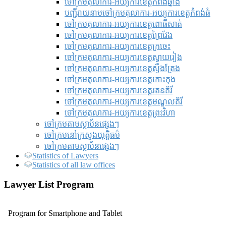
ចៅក្រមតុលាការ-អយ្យការខេត្តកំពង់ឆ្នាំង
បញ្ជីរាយនាមចៅក្រមតុលាការ-អយ្យការខេត្តកំពង់ធំ
ចៅក្រមតុលាការ-អយ្យការខេត្តពោធិ៍សាត់
ចៅក្រមតុលាការ-អយ្យការខេត្តព្រៃវែង
ចៅក្រមតុលាការ-អយ្យការខេត្តក្រចេះ
ចៅក្រមតុលាការ-អយ្យការខេត្តស្វាយរៀង
ចៅក្រមតុលាការ-អយ្យការខេត្តស្ទឹងត្រែង
ចៅក្រមតុលាការ-អយ្យការខេត្តកោះកុង
ចៅក្រមតុលាការ-អយ្យការខេត្តរតនគិរី
ចៅក្រមតុលាការ-អយ្យការខេត្តមណ្ឌលគិរី
ចៅក្រមតុលាការ-អយ្យការខេត្តព្រះវិហា
ចៅក្រមតាមស្ថាប័នផ្សេងៗ
ចៅក្រមនៅក្រសួងយុត្តិធម៌
ចៅក្រមតាមស្ថាប័នផ្សេងៗ
Statistics of Lawyers
Statistics of all law offices
Lawyer List Program
Program for Smartphone and Tablet