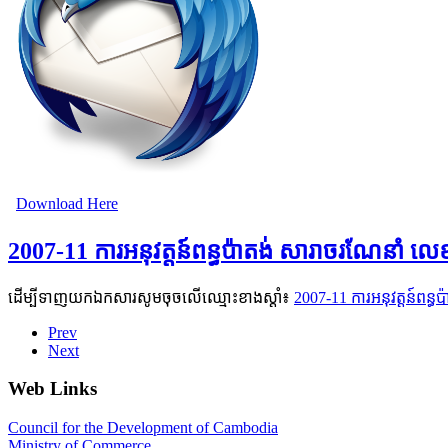
Download Here
2007-11 ការអនុវត្តន៍ពន្ធប៉ាតង់ សារាចរណែនាំ 
ដើម្បីទាញយកឯកសារសូមចុចលើឈ្មោះខាងស្តាំ៖
2007-11 ការអនុវត្តន៍ពន
Prev
Next
Web Links
Council for the Development of Cambodia
Ministry of Commerce