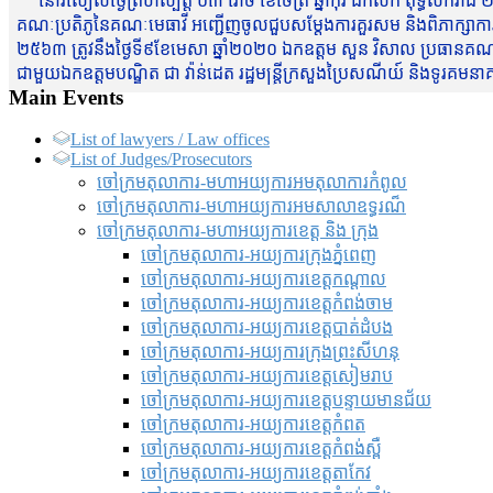
នៅរសៀលថ្ងៃព្រហស្បត្តិ៍ ០៣ រោច ខែចែត្រ ឆ្នាំកុរ ឯកស័ក ពុទ្ធសករាជ ២
គណៈប្រតិភូនៃគណៈមេធាវី អញ្ជើញចូលជួបសម្តែងការគួរសម និងពិភាក្សាការងារជា
២៥៦៣ ត្រូវនឹងថ្ងៃទី៩ខែមេសា ឆ្នាំ២០២០ ឯកឧត្តម សួន វិសាល ប្រធានគណៈ
ជាមួយឯកឧត្តមបណ្ឌិត ជា វ៉ាន់ដេត រដ្ឋមន្រ្តីក្រសួងប្រៃសណីយ៍ និងទូរគម
Main Events
List of lawyers / Law offices
List of Judges/Prosecutors
ចៅក្រមតុលាការ-មហាអយ្យការអមតុលាការកំពូល
ចៅក្រមតុលាការ-មហាអយ្យការអមសាលាឧទ្ធរណ៏
ចៅក្រមតុលាការ-មហាអយ្យការខេត្ត និង ក្រុង
ចៅក្រមតុលាការ-អយ្យការក្រុងភ្នំពេញ
ចៅក្រមតុលាការ-អយ្យការខេត្តកណ្តាល
ចៅក្រមតុលាការ-អយ្យការខេត្តកំពង់ចាម
ចៅក្រមតុលាការ-អយ្យការខេត្តបាត់ដំបង
ចៅក្រមតុលាការ-អយ្យការ​ក្រុងព្រះសីហនុ
ចៅក្រមតុលាការ-អយ្យការខេត្តសៀមរាប
ចៅក្រមតុលាការ-អយ្យការខេត្តបន្ទាយមានជ័យ
ចៅក្រមតុលាការ-អយ្យការខេត្តកំពត
ចៅក្រមតុលាការ-អយ្យការខេត្តកំពង់ស្ពឺ
ចៅក្រមតុលាការ-អយ្យការខេត្តតាកែវ