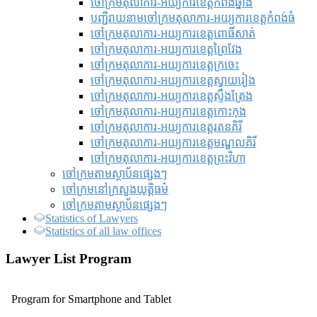
ចៅក្រមតុលាការ-អយ្យការខេត្តកំពង់ឆ្នាំង
បញ្ជីរាយនាមចៅក្រមតុលាការ-អយ្យការខេត្តកំពង់ធំ
ចៅក្រមតុលាការ-អយ្យការខេត្តពោធិ៍សាត់
ចៅក្រមតុលាការ-អយ្យការខេត្តព្រៃវែង
ចៅក្រមតុលាការ-អយ្យការខេត្តក្រចេះ
ចៅក្រមតុលាការ-អយ្យការខេត្តស្វាយរៀង
ចៅក្រមតុលាការ-អយ្យការខេត្តស្ទឹងត្រែង
ចៅក្រមតុលាការ-អយ្យការខេត្តកោះកុង
ចៅក្រមតុលាការ-អយ្យការខេត្តរតនគិរី
ចៅក្រមតុលាការ-អយ្យការខេត្តមណ្ឌលគិរី
ចៅក្រមតុលាការ-អយ្យការខេត្តព្រះវិហា
ចៅក្រមតាមស្ថាប័នផ្សេងៗ
ចៅក្រមនៅក្រសួងយុត្តិធម៌
ចៅក្រមតាមស្ថាប័នផ្សេងៗ
Statistics of Lawyers
Statistics of all law offices
Lawyer List Program
Program for Smartphone and Tablet