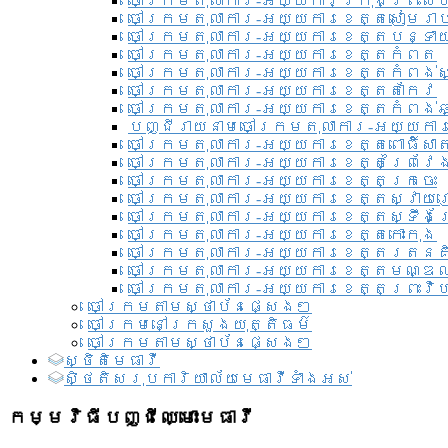
ចៅក្រមតុលាការ-អយ្យការ​ក្រុងព្រះសី
ចៅក្រមតុលាការ-អយ្យការខេត្តសៀមរា
ចៅក្រមតុលាការ-អយ្យការខេត្តបន្ទា
ចៅក្រមតុលាការ-អយ្យការខេត្តកំពត
ចៅក្រមតុលាការ-អយ្យការខេត្តកំពង់ស
ចៅក្រមតុលាការ-អយ្យការខេត្តតាកែវ
ចៅក្រមតុលាការ-អយ្យការខេត្តកំពង់ឆ្
បញ្ជីរាយនាមចៅក្រមតុលាការ-អយ្យការ
ចៅក្រមតុលាការ-អយ្យការខេត្តពោធិ៍សាត
ចៅក្រមតុលាការ-អយ្យការខេត្តព្រៃវែ
ចៅក្រមតុលាការ-អយ្យការខេត្តក្រចេះ
ចៅក្រមតុលាការ-អយ្យការខេត្តស្វាយ
ចៅក្រមតុលាការ-អយ្យការខេត្តស្ទឹងត
ចៅក្រមតុលាការ-អយ្យការខេត្តកោះកុង
ចៅក្រមតុលាការ-អយ្យការខេត្តរតនគ
ចៅក្រមតុលាការ-អយ្យការខេត្តមណ្ឌល
ចៅក្រមតុលាការ-អយ្យការខេត្តព្រះវិហ
ចៅក្រមតាមស្ថាប័នផ្សេងៗ
ចៅក្រមនៅក្រសួងយុត្តិធម៌
ចៅក្រមតាមស្ថាប័នផ្សេងៗ
ស្ថិតិមេធាវី
សិ្ថតិសរុបការិយាល័យមេធាវីទាំងអស់​
កម្មវិធីបញ្ជីឈ្មោះមេធាវី