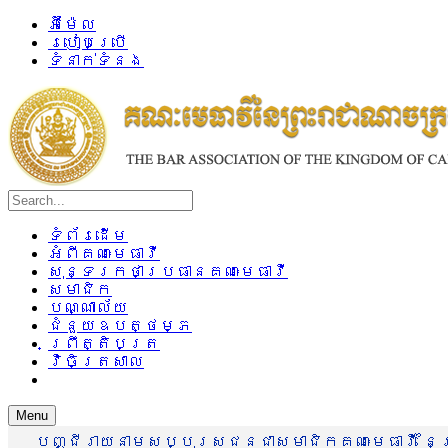
អ៊ីម៉ែល
របៀបប្រើ
ទំនាក់ទំនង
ទំព័រដើម
អំពីគណៈមេធាវី
សុន្ទរកថាប្រធានគណៈមេធាវី
សមាជិក
បណ្ណាល័យ
ជំនួយឧបត្ថម្ភ
ព្រឹត្តិបត្រ
វិចិត្រសាល
Menu
បញ្ជីរាយនាមសប្បុរសជនជាសមាជិកគណៈមេធាវី នៃព្