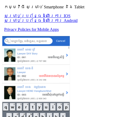
កម្មវិធី សម្រាប់ Smartphone និង Tablet
សម្រាប់​ប្រព័ន្ធដំណើរការ IOS
សម្រាប់​ប្រព័ន្ធដំណើរការ Android
Privacy Policies for Mobile Apps