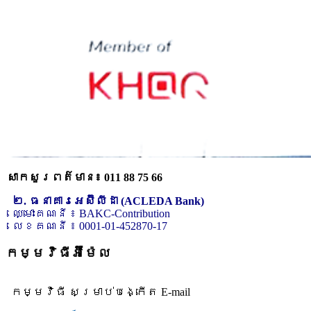
សាកសួរពត៌មាន៖ 011 88 75 66
២. ធនាគារអេស៊ីលីដា (ACLEDA Bank)
ឈ្មោះគណនី ៖ BAKC-Contribution
លេខគណនី ៖ 0001-01-452870-17
កម្មវិធីអ៊ីម៉ែល
កម្មវិធី សម្រាប់បង្កើត E-mail