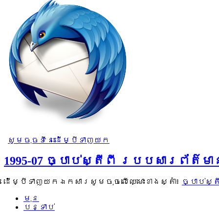
សូមចុចទីនេះដើម្បីទាញយក
1995-07 ច្បាប់ស្តីពី របបសារព័ត៌មា
ដើម្បីទាញយកឯកសារសូមចុចលើឈ្មោះខាងស្តាំ៖
ច្បាប់ស្
មុន
បន្ទាប់