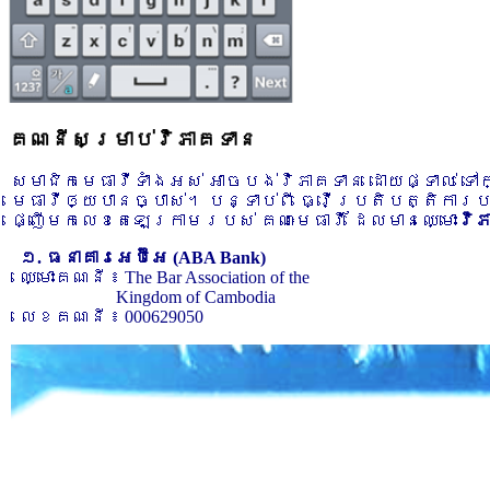
គណនីសម្រាប់វិភាគទាន
សមាជិកមេធាវីទាំងអស់ អាចបង់វិភាគទាន ដោយផ្ទាល់ ទ
មេធាវីឲ្យបានច្បាស់។ បន្ទាប់ពី ធ្វើប្រតិបត្តិការ
ផ្ញើមកលេខតេឡេក្រាមរបស់ គណៈមេធាវី ដែលមានឈ្មោះ
វិ
១. ធនាគារអេប៊ីអេ (ABA Bank)
ឈ្មោះគណនី ៖ The Bar Association of the
Kingdom of Cambodia
លេខគណនី ៖ 000629050