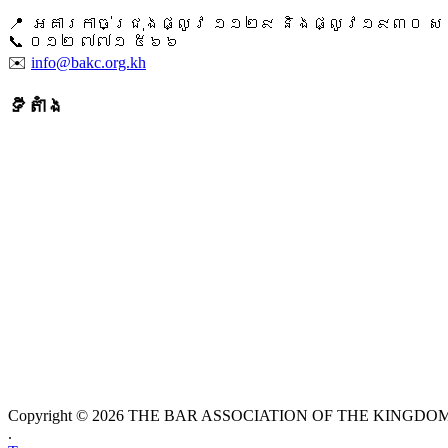
📍 អគារកាច់ជ្រុងផ្លូវ ១១២៩ និងផ្លូវ១៩៣០ សង្ក
📞 ​០១២ ៧៧១ ៥៦៦
✉️
info@bakc.org.kh
ទីតាំង
Copyright © 2026 THE BAR ASSOCIATION OF THE KINGDOM O
.