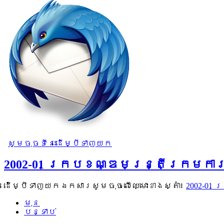
សូមចុចទីនេះដើម្បីទាញយក
2002-01 ក្របខណ្ឌមន្ត្រីក្រមក
ដើម្បីទាញយកឯកសារសូមចុចលើឈ្មោះខាងស្តាំ៖
2002-01
មុន
បន្ទាប់