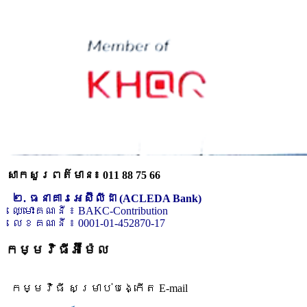
សាកសួរពត៌មាន៖ 011 88 75 66
២. ធនាគារអេស៊ីលីដា (ACLEDA Bank)
ឈ្មោះគណនី ៖ BAKC-Contribution
លេខគណនី ៖ 0001-01-452870-17
កម្មវិធីអ៊ីម៉ែល
កម្មវិធី សម្រាប់បង្កើត E-mail