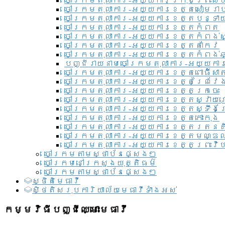
ចៅក្រមតុលាការ-អយ្យការ​ក្រុងព្រះសី
ចៅក្រមតុលាការ-អយ្យការខេត្តសៀមរា
ចៅក្រមតុលាការ-អយ្យការខេត្តបន្ទា
ចៅក្រមតុលាការ-អយ្យការខេត្តកំពត
ចៅក្រមតុលាការ-អយ្យការខេត្តកំពង់ស
ចៅក្រមតុលាការ-អយ្យការខេត្តតាកែវ
ចៅក្រមតុលាការ-អយ្យការខេត្តកំពង់ឆ្
បញ្ជីរាយនាមចៅក្រមតុលាការ-អយ្យការ
ចៅក្រមតុលាការ-អយ្យការខេត្តពោធិ៍សាត
ចៅក្រមតុលាការ-អយ្យការខេត្តព្រៃវែ
ចៅក្រមតុលាការ-អយ្យការខេត្តក្រចេះ
ចៅក្រមតុលាការ-អយ្យការខេត្តស្វាយ
ចៅក្រមតុលាការ-អយ្យការខេត្តស្ទឹងត
ចៅក្រមតុលាការ-អយ្យការខេត្តកោះកុង
ចៅក្រមតុលាការ-អយ្យការខេត្តរតនគ
ចៅក្រមតុលាការ-អយ្យការខេត្តមណ្ឌល
ចៅក្រមតុលាការ-អយ្យការខេត្តព្រះវិហ
ចៅក្រមតាមស្ថាប័នផ្សេងៗ
ចៅក្រមនៅក្រសួងយុត្តិធម៌
ចៅក្រមតាមស្ថាប័នផ្សេងៗ
ស្ថិតិមេធាវី
សិ្ថតិសរុបការិយាល័យមេធាវីទាំងអស់​
កម្មវិធីបញ្ជីឈ្មោះមេធាវី