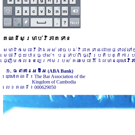
គណនីសម្រាប់វិភាគទាន
សមាជិកមេធាវីទាំងអស់ អាចបង់វិភាគទាន ដោយផ្ទាល់ ទ
មេធាវីឲ្យបានច្បាស់។ បន្ទាប់ពី ធ្វើប្រតិបត្តិការ
ផ្ញើមកលេខតេឡេក្រាមរបស់ គណៈមេធាវី ដែលមានឈ្មោះ
វិ
១. ធនាគារអេប៊ីអេ (ABA Bank)
ឈ្មោះគណនី ៖ The Bar Association of the
Kingdom of Cambodia
លេខគណនី ៖ 000629050