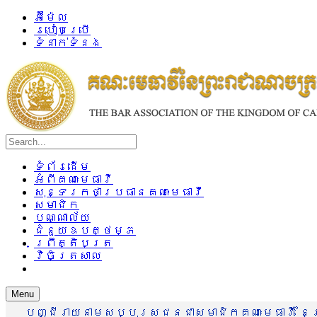
អ៊ីម៉ែល
របៀបប្រើ
ទំនាក់ទំនង
ទំព័រដើម
អំពីគណៈមេធាវី
សុន្ទរកថាប្រធានគណៈមេធាវី
សមាជិក
បណ្ណាល័យ
ជំនួយឧបត្ថម្ភ
ព្រឹត្តិបត្រ
វិចិត្រសាល
Menu
បញ្ជីរាយនាមសប្បុរសជនជាសមាជិកគណៈមេធាវី នៃព្