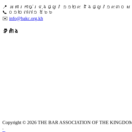
📍 អគារកាច់ជ្រុងផ្លូវ ១១២៩ និងផ្លូវ១៩៣០ សង្ក
📞 ​០១២ ៧៧១ ៥៦៦
✉️
info@bakc.org.kh
ទីតាំង
Copyright © 2026 THE BAR ASSOCIATION OF THE KINGDOM O
.