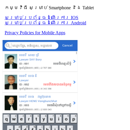
កម្មវិធី សម្រាប់ Smartphone និង Tablet
សម្រាប់​ប្រព័ន្ធដំណើរការ IOS
សម្រាប់​ប្រព័ន្ធដំណើរការ Android
Privacy Policies for Mobile Apps