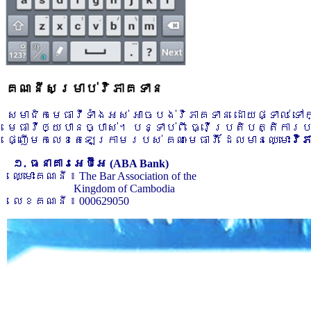
គណនីសម្រាប់វិភាគទាន
សមាជិកមេធាវីទាំងអស់ អាចបង់វិភាគទាន ដោយផ្ទាល់ ទ
មេធាវីឲ្យបានច្បាស់។ បន្ទាប់ពី ធ្វើប្រតិបត្តិការ
ផ្ញើមកលេខតេឡេក្រាមរបស់ គណៈមេធាវី ដែលមានឈ្មោះ
វិ
១. ធនាគារអេប៊ីអេ (ABA Bank)
ឈ្មោះគណនី ៖ The Bar Association of the
Kingdom of Cambodia
លេខគណនី ៖ 000629050