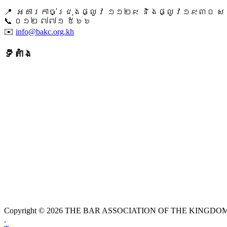
📍 អគារកាច់ជ្រុងផ្លូវ ១១២៩ និងផ្លូវ១៩៣០ សង្ក
📞 ​០១២ ៧៧១ ៥៦៦
✉️
info@bakc.org.kh
ទីតាំង
Copyright © 2026 THE BAR ASSOCIATION OF THE KINGDOM O
.