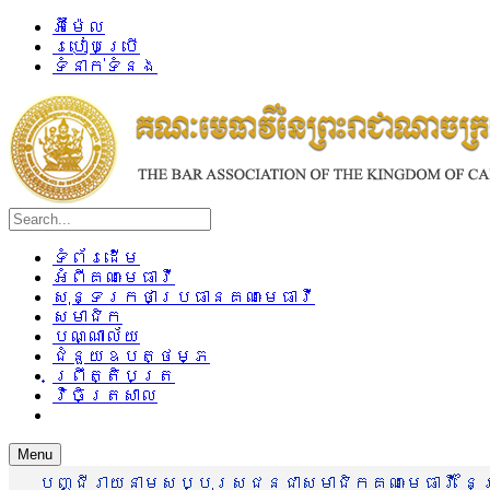
អ៊ីម៉ែល
របៀបប្រើ
ទំនាក់ទំនង
ទំព័រដើម
អំពីគណៈមេធាវី
សុន្ទរកថាប្រធានគណៈមេធាវី
សមាជិក
បណ្ណាល័យ
ជំនួយឧបត្ថម្ភ
ព្រឹត្តិបត្រ
វិចិត្រសាល
Menu
បញ្ជីរាយនាមសប្បុរសជនជាសមាជិកគណៈមេធាវី នៃព្