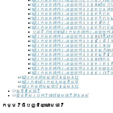
ចៅក្រមតុលាការ-អយ្យការ​ក្រុងព្រះសី
ចៅក្រមតុលាការ-អយ្យការខេត្តសៀមរា
ចៅក្រមតុលាការ-អយ្យការខេត្តបន្ទា
ចៅក្រមតុលាការ-អយ្យការខេត្តកំពត
ចៅក្រមតុលាការ-អយ្យការខេត្តកំពង់ស
ចៅក្រមតុលាការ-អយ្យការខេត្តតាកែវ
ចៅក្រមតុលាការ-អយ្យការខេត្តកំពង់ឆ្
បញ្ជីរាយនាមចៅក្រមតុលាការ-អយ្យការ
ចៅក្រមតុលាការ-អយ្យការខេត្តពោធិ៍សាត
ចៅក្រមតុលាការ-អយ្យការខេត្តព្រៃវែ
ចៅក្រមតុលាការ-អយ្យការខេត្តក្រចេះ
ចៅក្រមតុលាការ-អយ្យការខេត្តស្វាយ
ចៅក្រមតុលាការ-អយ្យការខេត្តស្ទឹងត
ចៅក្រមតុលាការ-អយ្យការខេត្តកោះកុង
ចៅក្រមតុលាការ-អយ្យការខេត្តរតនគ
ចៅក្រមតុលាការ-អយ្យការខេត្តមណ្ឌល
ចៅក្រមតុលាការ-អយ្យការខេត្តព្រះវិហ
ចៅក្រមតាមស្ថាប័នផ្សេងៗ
ចៅក្រមនៅក្រសួងយុត្តិធម៌
ចៅក្រមតាមស្ថាប័នផ្សេងៗ
ស្ថិតិមេធាវី
សិ្ថតិសរុបការិយាល័យមេធាវីទាំងអស់​
កម្មវិធីបញ្ជីឈ្មោះមេធាវី