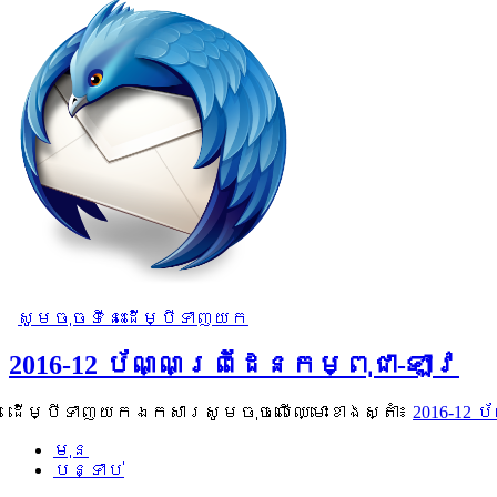
សូមចុចទីនេះដើម្បីទាញយក
2016-12 ប័ណ្ណព្រំដែនកម្ពុជា-ឡាវ
ដើម្បីទាញយកឯកសារសូមចុចលើឈ្មោះខាងស្តាំ៖
2016-12 
មុន
បន្ទាប់