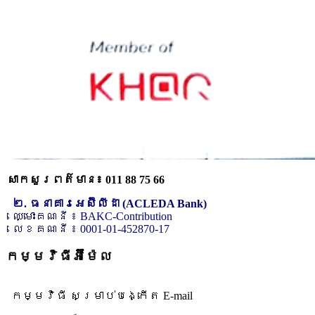
សាកសួរពត៌មាន៖ 011 88 75 66
២. ធនាគារអេស៊ីលីដា (ACLEDA Bank)
ឈ្មោះគណនី ៖ BAKC-Contribution
លេខគណនី ៖ 0001-01-452870-17
កម្មវិធីអ៊ីម៉ែល
កម្មវិធី សម្រាប់បង្កើត E-mail