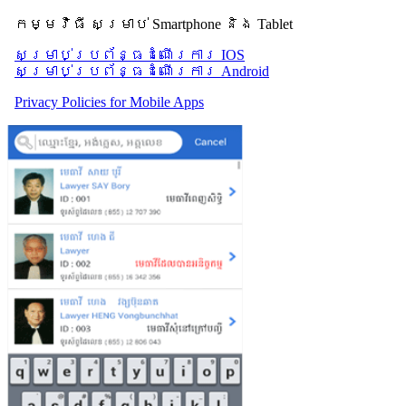
កម្មវិធី សម្រាប់ Smartphone និង Tablet
សម្រាប់​ប្រព័ន្ធដំណើរការ IOS
សម្រាប់​ប្រព័ន្ធដំណើរការ Android
Privacy Policies for Mobile Apps