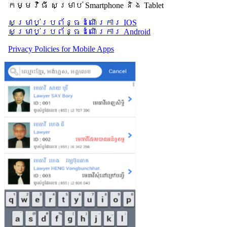
កម្មវិធី សម្រាប់ Smartphone និង Tablet
សម្រាប់​ប្រព័ន្ធដំណើរការ IOS
សម្រាប់​ប្រព័ន្ធដំណើរការ Android
Privacy Policies for Mobile Apps