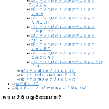
ចៅក្រមតុលាការ-អយ្យការខេត្ត
ព្រៃវែង
ចៅក្រមតុលាការ-អយ្យការខេត្ត
ក្រចេះ
ចៅក្រមតុលាការ-អយ្យការខេត្ត
ស្វាយរៀង
ចៅក្រមតុលាការ-អយ្យការខេត្ត
ស្ទឹងត្រែង
ចៅក្រមតុលាការ-អយ្យការខេត្ត
កោះកុង
ចៅក្រមតុលាការ-អយ្យការខេត្ត
រតនគិរី
ចៅក្រមតុលាការ-អយ្យការខេត្ត
មណ្ឌលគិរី
ចៅក្រមតុលាការ-អយ្យការខេត្តព្រះ
វិហា
ចៅក្រមតាមស្ថាប័នផ្សេងៗ
ចៅក្រមនៅក្រសួងយុត្តិធម៌
ចៅក្រមតាមស្ថាប័នផ្សេងៗ
ស្ថិតិមេធាវី
សិ្ថតិសរុបការិយាល័យមេធាវីទាំងអស់​
កម្មវិធីបញ្ជីឈ្មោះមេធាវី