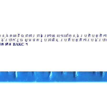
ៅក្នុងគណនីធនាគារខាងក្រោម នេះ។ នៅក្នុងប្រតិបត្តិ
បង់ប្រាក់រួច សូមថតរូបភាពនៃ ប្រតិបត្តិការបង់ប្រាក់
ភាគទាន BAKC ។