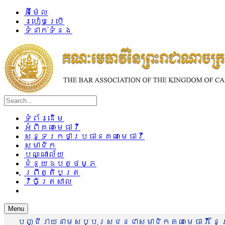
អ៊ីម៉ែល
របៀបប្រើ
ទំនាក់ទំនង
ទំព័រដើម
អំពីគណៈមេធាវី
សុន្ទរកថាប្រធានគណៈមេធាវី
សមាជិក
បណ្ណាល័យ
ជំនួយឧបត្ថម្ភ
ព្រឹត្តិបត្រ
វិចិត្រសាល
Menu
បញ្ជីរាយនាមសប្បុរសជនជាសមាជិកគណៈមេធាវី នៃព្