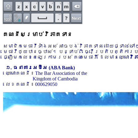
គណនីសម្រាប់វិភាគទាន
សមាជិកមេធាវីទាំងអស់ អាចបង់វិភាគទាន ដោយផ្ទាល់ ទ
មេធាវីឲ្យបានច្បាស់។ បន្ទាប់ពី ធ្វើប្រតិបត្តិការ
ផ្ញើមកលេខតេឡេក្រាមរបស់ គណៈមេធាវី ដែលមានឈ្មោះ
វិ
១. ធនាគារអេប៊ីអេ (ABA Bank)
ឈ្មោះគណនី ៖ The Bar Association of the
Kingdom of Cambodia
លេខគណនី ៖ 000629050