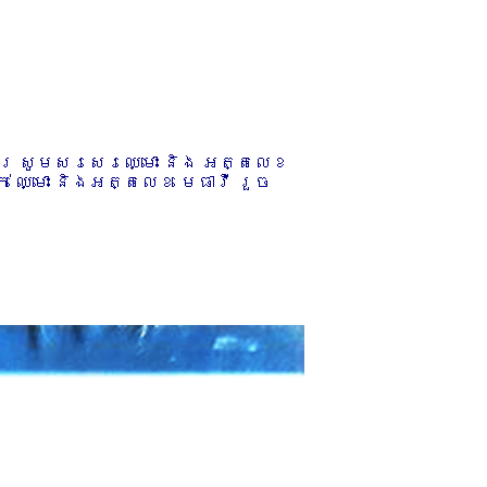
ការ សូមសរសេរឈ្មោះ និង អត្តលេខ
 ឈ្មោះ និងអត្តលេខ មេធាវី រួច