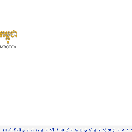
រះរាជាណាចក្រកម្ពុជា ដែលបានឧបត្ថម្ភជួយក្នុងកម