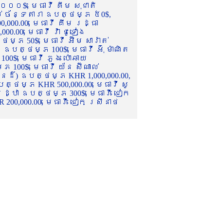
០០០$, មេធាវី គីម សុជាតិ
ល់ ច័ន្ទតារា ឧបត្ថម្ភ ៥0$,
,000.00, មេធាវី គឹម រដ្ធា
.00, មេធាវី វ៉ា ជូទៀង
្ភ 50$, មេធាវី អ៊ឹម សារ៉ាត់
ឧបត្ថម្ភ 100$, មេធាវី អ៊ុំ ម៉ាណិត
00$, មេធាវី ភួង ប៉ោឆាយ
100$, មេធាវី យ័ន ស៊ីណាល់
េនដ៏) ឧបត្ថម្ភ KHR 1,000,000.00,
ត្ថម្ភ KHR 500,000.00, មេធាវី សូ
 រដ្ឋា ឧបត្ថម្ភ 300$, មេធាវី ជៀក
00,000.00, មេធាវី ជៀក ស្រីនាថ