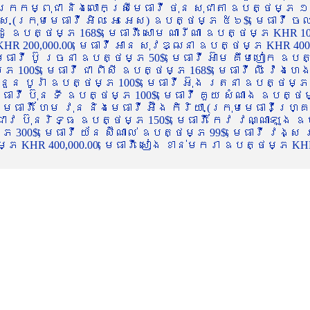
ចក្រកម្ពុជា និងលោកស្រីមេធាវី ថុន សុជាតា ឧបត្ថម្ភ ១
្ស (ក្រុមមេធាវី អិល អេ អេស) ឧបត្ថម្ភ ៥៦$, មេធាវី ច
ាដូ ឧបត្ថម្ភ 168$, មេធាវី សោម ណារីណា ឧបត្ថម្ភ KHR 100
R 200,000.00, មេធាវី អាន សុវឌ្ឍនា ឧបត្ថម្ភ KHR 400,000
ធាវី ប៊ូ រចនា ឧបត្ថម្ភ 50$, មេធាវី អ៊ាម គឹមហៀក ឧបត្ថម
00$, មេធាវី ជា ពិសី ឧបត្ថម្ភ 168$, មេធាវី លី វ៉េងហេង 
 នួន បូរ៉ា ឧបត្ថម្ភ 100$, មេធាវី អ៊ុង រតនា ឧបត្ថម្ភ 1
ាវី ប៊ុន ទី ឧបត្ថម្ភ 100$, មេធាវី គួយ សំណាង ឧបត្ថម្ភ 
ធាវី ហែម វុន និងមេធាវី អ៊ឹង កិរិយា (ក្រុមមេធាវីហ្គ្រ
ី ជាវ ប៊ុនរិទ្ធ ឧបត្ថម្ភ 150$, មេធាវី កែវ វណ្ណាឡុង ឧប
្ភ 300$, មេធាវី យ័ន ស៊ីណាល់ ឧបត្ថម្ភ 99$, មេធាវី វង្ស
 KHR 400,000.00, មេធាវី សៀង ខាន់មករា ឧបត្ថម្ភ KHR 2