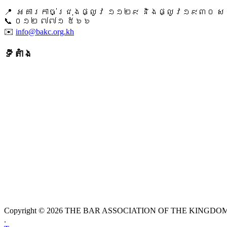
📍 អគារកាច់ជ្រុងផ្លូវ ១១២៩ និងផ្លូវ១៩៣០ សង្ក
📞 ​០១២ ៧៧១ ៥៦៦
✉️
info@bakc.org.kh
ទីតាំង
Copyright © 2026 THE BAR ASSOCIATION OF THE KINGDOM O
.