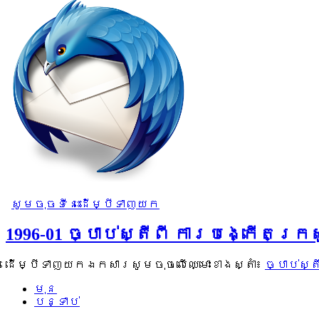
សូមចុចទីនេះដើម្បីទាញយក
1996-01 ច្បាប់ស្តីពី ការបង្កើ
ដើម្បីទាញយកឯកសារសូមចុចលើឈ្មោះខាងស្តាំ៖
ច្បាប់ស
មុន
បន្ទាប់