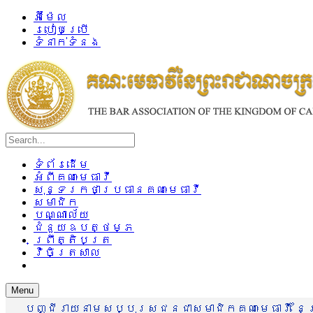
អ៊ីម៉ែល
របៀបប្រើ
ទំនាក់ទំនង
ទំព័រដើម
អំពីគណៈមេធាវី
សុន្ទរកថាប្រធានគណៈមេធាវី
សមាជិក
បណ្ណាល័យ
ជំនួយឧបត្ថម្ភ
ព្រឹត្តិបត្រ
វិចិត្រសាល
Menu
បញ្ជីរាយនាមសប្បុរសជនជាសមាជិកគណៈមេធាវី នៃព្