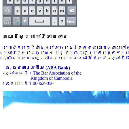
គណនីសម្រាប់វិភាគទាន
សមាជិកមេធាវីទាំងអស់ អាចបង់វិភាគទាន ដោយផ្ទាល់ ទ
មេធាវីឲ្យបានច្បាស់។ បន្ទាប់ពី ធ្វើប្រតិបត្តិការ
ផ្ញើមកលេខតេឡេក្រាមរបស់ គណៈមេធាវី ដែលមានឈ្មោះ
វិ
១. ធនាគារអេប៊ីអេ (ABA Bank)
ឈ្មោះគណនី ៖ The Bar Association of the
Kingdom of Cambodia
លេខគណនី ៖ 000629050