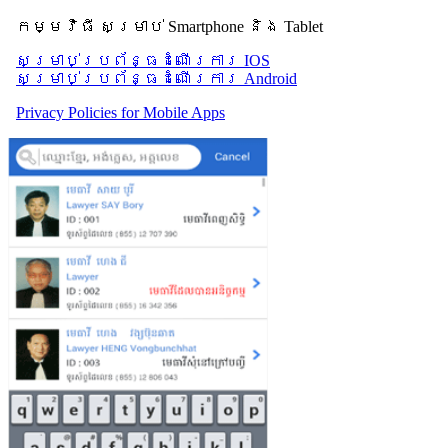
កម្មវិធី សម្រាប់ Smartphone និង Tablet
សម្រាប់​ប្រព័ន្ធដំណើរការ IOS
សម្រាប់​ប្រព័ន្ធដំណើរការ Android
Privacy Policies for Mobile Apps