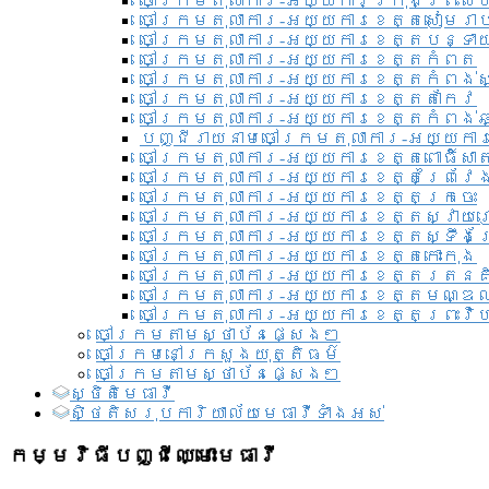
ចៅក្រមតុលាការ-អយ្យការ​ក្រុងព្រះសី
ចៅក្រមតុលាការ-អយ្យការខេត្តសៀមរា
ចៅក្រមតុលាការ-អយ្យការខេត្តបន្ទា
ចៅក្រមតុលាការ-អយ្យការខេត្តកំពត
ចៅក្រមតុលាការ-អយ្យការខេត្តកំពង់ស
ចៅក្រមតុលាការ-អយ្យការខេត្តតាកែវ
ចៅក្រមតុលាការ-អយ្យការខេត្តកំពង់ឆ្
បញ្ជីរាយនាមចៅក្រមតុលាការ-អយ្យការ
ចៅក្រមតុលាការ-អយ្យការខេត្តពោធិ៍សាត
ចៅក្រមតុលាការ-អយ្យការខេត្តព្រៃវែ
ចៅក្រមតុលាការ-អយ្យការខេត្តក្រចេះ
ចៅក្រមតុលាការ-អយ្យការខេត្តស្វាយ
ចៅក្រមតុលាការ-អយ្យការខេត្តស្ទឹងត
ចៅក្រមតុលាការ-អយ្យការខេត្តកោះកុង
ចៅក្រមតុលាការ-អយ្យការខេត្តរតនគ
ចៅក្រមតុលាការ-អយ្យការខេត្តមណ្ឌល
ចៅក្រមតុលាការ-អយ្យការខេត្តព្រះវិហ
ចៅក្រមតាមស្ថាប័នផ្សេងៗ
ចៅក្រមនៅក្រសួងយុត្តិធម៌
ចៅក្រមតាមស្ថាប័នផ្សេងៗ
ស្ថិតិមេធាវី
សិ្ថតិសរុបការិយាល័យមេធាវីទាំងអស់​
កម្មវិធីបញ្ជីឈ្មោះមេធាវី