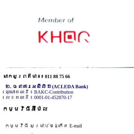
សាកសួរពត៌មាន៖ 011 88 75 66
២. ធនាគារអេស៊ីលីដា (ACLEDA Bank)
ឈ្មោះគណនី ៖ BAKC-Contribution
លេខគណនី ៖ 0001-01-452870-17
កម្មវិធីអ៊ីម៉ែល
កម្មវិធី សម្រាប់បង្កើត E-mail