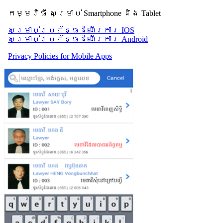
កម្មវិធី សម្រាប់ Smartphone និង Tablet
សម្រាប់​ប្រព័ន្ធដំណើរការ IOS
សម្រាប់​ប្រព័ន្ធដំណើរការ Android
Privacy Policies for Mobile Apps