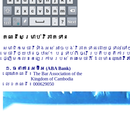
គណនីសម្រាប់វិភាគទាន
សមាជិកមេធាវីទាំងអស់ អាចបង់វិភាគទាន ដោយផ្ទាល់ ទ
មេធាវីឲ្យបានច្បាស់។ បន្ទាប់ពី ធ្វើប្រតិបត្តិការ
ផ្ញើមកលេខតេឡេក្រាមរបស់ គណៈមេធាវី ដែលមានឈ្មោះ
វិ
១. ធនាគារអេប៊ីអេ (ABA Bank)
ឈ្មោះគណនី ៖ The Bar Association of the
Kingdom of Cambodia
លេខគណនី ៖ 000629050