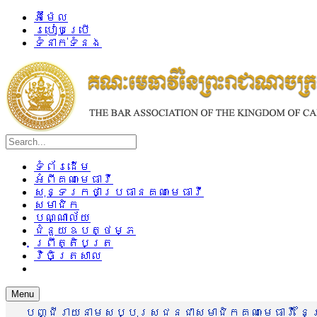
អ៊ីម៉ែល
របៀបប្រើ
ទំនាក់ទំនង
ទំព័រដើម
អំពីគណៈមេធាវី
សុន្ទរកថាប្រធានគណៈមេធាវី
សមាជិក
បណ្ណាល័យ
ជំនួយឧបត្ថម្ភ
ព្រឹត្តិបត្រ
វិចិត្រសាល
Menu
បញ្ជីរាយនាមសប្បុរសជនជាសមាជិកគណៈមេធាវី នៃព្