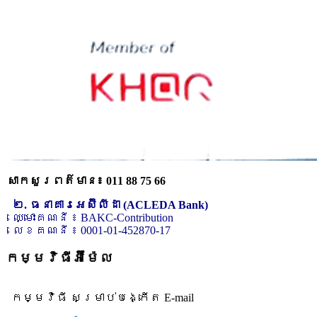
សាកសួរពត៌មាន៖ 011 88 75 66
២. ធនាគារអេស៊ីលីដា (ACLEDA Bank)
ឈ្មោះគណនី ៖ BAKC-Contribution
លេខគណនី ៖ 0001-01-452870-17
កម្មវិធីអ៊ីម៉ែល
កម្មវិធី សម្រាប់បង្កើត E-mail