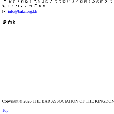
📍 អគារកាច់ជ្រុងផ្លូវ ១១២៩ និងផ្លូវ១៩៣០ សង្ក
📞 ​០១២ ៧៧១ ៥៦៦
✉️
info@bakc.org.kh
ទីតាំង
Copyright © 2026 THE BAR ASSOCIATION OF THE KINGDOM O
.
Top