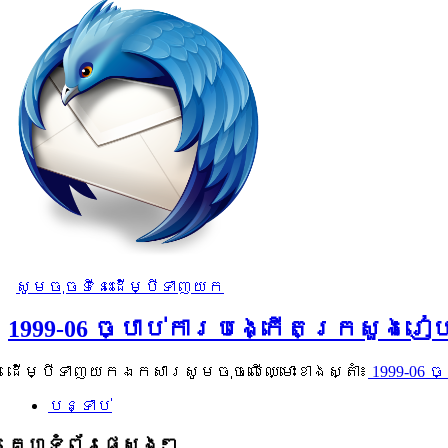
សូមចុចទីនេះដើម្បីទាញយក
1999-06 ច្បាប់ការបង្កើតក្រសួង
ដើម្បីទាញយកឯកសារសូមចុចលើឈ្មោះខាងស្តាំ៖
1999-06 
បន្ទាប់
គេហទំព័រផ្សេងៗ