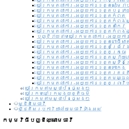
ចៅក្រមតុលាការ-អយ្យការ​ក្រុងព្រះសី
ចៅក្រមតុលាការ-អយ្យការខេត្តសៀមរា
ចៅក្រមតុលាការ-អយ្យការខេត្តបន្ទា
ចៅក្រមតុលាការ-អយ្យការខេត្តកំពត
ចៅក្រមតុលាការ-អយ្យការខេត្តកំពង់ស
ចៅក្រមតុលាការ-អយ្យការខេត្តតាកែវ
ចៅក្រមតុលាការ-អយ្យការខេត្តកំពង់ឆ្
បញ្ជីរាយនាមចៅក្រមតុលាការ-អយ្យការ
ចៅក្រមតុលាការ-អយ្យការខេត្តពោធិ៍សាត
ចៅក្រមតុលាការ-អយ្យការខេត្តព្រៃវែ
ចៅក្រមតុលាការ-អយ្យការខេត្តក្រចេះ
ចៅក្រមតុលាការ-អយ្យការខេត្តស្វាយ
ចៅក្រមតុលាការ-អយ្យការខេត្តស្ទឹងត
ចៅក្រមតុលាការ-អយ្យការខេត្តកោះកុង
ចៅក្រមតុលាការ-អយ្យការខេត្តរតនគ
ចៅក្រមតុលាការ-អយ្យការខេត្តមណ្ឌល
ចៅក្រមតុលាការ-អយ្យការខេត្តព្រះវិហ
ចៅក្រមតាមស្ថាប័នផ្សេងៗ
ចៅក្រមនៅក្រសួងយុត្តិធម៌
ចៅក្រមតាមស្ថាប័នផ្សេងៗ
ស្ថិតិមេធាវី
សិ្ថតិសរុបការិយាល័យមេធាវីទាំងអស់​
កម្មវិធីបញ្ជីឈ្មោះមេធាវី