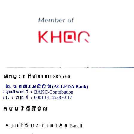
សាកសួរពត៌មាន៖ 011 88 75 66
២. ធនាគារអេស៊ីលីដា (ACLEDA Bank)
ឈ្មោះគណនី ៖ BAKC-Contribution
លេខគណនី ៖ 0001-01-452870-17
កម្មវិធីអ៊ីម៉ែល
កម្មវិធី សម្រាប់បង្កើត E-mail