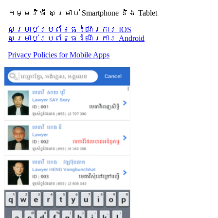
កម្មវិធី សម្រាប់ Smartphone និង Tablet
សម្រាប់​ប្រព័ន្ធដំណើរការ IOS
សម្រាប់​ប្រព័ន្ធដំណើរការ Android
Privacy Policies for Mobile Apps