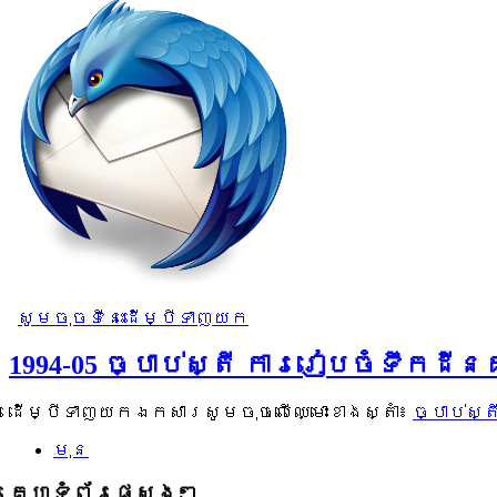
សូមចុចទីនេះដើម្បីទាញយក
1994-05 ច្បាប់ស្តី ការរៀបចំទឹកដ
ដើម្បីទាញយកឯកសារសូមចុចលើឈ្មោះខាងស្តាំ៖
ច្បាប់ស
មុន
គេហទំព័រផ្សេងៗ