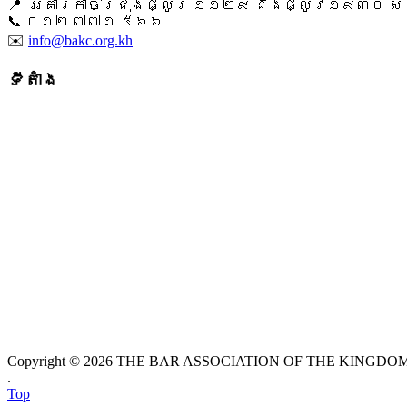
📍 អគារកាច់ជ្រុងផ្លូវ ១១២៩ និងផ្លូវ១៩៣០ សង្ក
📞 ​០១២ ៧៧១ ៥៦៦
✉️
info@bakc.org.kh
ទីតាំង
Copyright © 2026 THE BAR ASSOCIATION OF THE KINGDOM O
.
Top