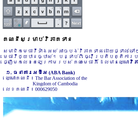
គណនីសម្រាប់វិភាគទាន
សមាជិកមេធាវីទាំងអស់ អាចបង់វិភាគទាន ដោយផ្ទាល់ ទ
មេធាវីឲ្យបានច្បាស់។ បន្ទាប់ពី ធ្វើប្រតិបត្តិការ
ផ្ញើមកលេខតេឡេក្រាមរបស់ គណៈមេធាវី ដែលមានឈ្មោះ
វិ
១. ធនាគារអេប៊ីអេ (ABA Bank)
ឈ្មោះគណនី ៖ The Bar Association of the
Kingdom of Cambodia
លេខគណនី ៖ 000629050