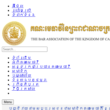
អ៊ីម៉ែល
របៀបប្រើ
ទំនាក់ទំនង
ទំព័រដើម
អំពីគណៈមេធាវី
សុន្ទរកថាប្រធានគណៈមេធាវី
សមាជិក
បណ្ណាល័យ
ជំនួយឧបត្ថម្ភ
ព្រឹត្តិបត្រ
វិចិត្រសាល
Menu
បញ្ជីរាយនាមសប្បុរសជនជាសមាជិកគណៈមេធាវី នៃព្