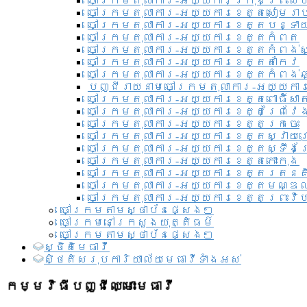
ចៅក្រមតុលាការ-អយ្យការ​ក្រុងព្រះសី
ចៅក្រមតុលាការ-អយ្យការខេត្តសៀមរា
ចៅក្រមតុលាការ-អយ្យការខេត្តបន្ទា
ចៅក្រមតុលាការ-អយ្យការខេត្តកំពត
ចៅក្រមតុលាការ-អយ្យការខេត្តកំពង់ស
ចៅក្រមតុលាការ-អយ្យការខេត្តតាកែវ
ចៅក្រមតុលាការ-អយ្យការខេត្តកំពង់ឆ្
បញ្ជីរាយនាមចៅក្រមតុលាការ-អយ្យការ
ចៅក្រមតុលាការ-អយ្យការខេត្តពោធិ៍សាត
ចៅក្រមតុលាការ-អយ្យការខេត្តព្រៃវែ
ចៅក្រមតុលាការ-អយ្យការខេត្តក្រចេះ
ចៅក្រមតុលាការ-អយ្យការខេត្តស្វាយ
ចៅក្រមតុលាការ-អយ្យការខេត្តស្ទឹងត
ចៅក្រមតុលាការ-អយ្យការខេត្តកោះកុង
ចៅក្រមតុលាការ-អយ្យការខេត្តរតនគ
ចៅក្រមតុលាការ-អយ្យការខេត្តមណ្ឌល
ចៅក្រមតុលាការ-អយ្យការខេត្តព្រះវិហ
ចៅក្រមតាមស្ថាប័នផ្សេងៗ
ចៅក្រមនៅក្រសួងយុត្តិធម៌
ចៅក្រមតាមស្ថាប័នផ្សេងៗ
ស្ថិតិមេធាវី
សិ្ថតិសរុបការិយាល័យមេធាវីទាំងអស់​
កម្មវិធីបញ្ជីឈ្មោះមេធាវី