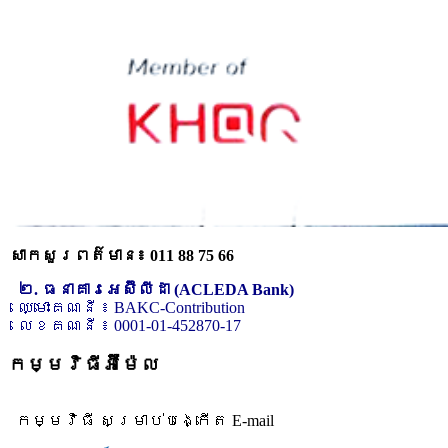
សាកសួរពត៌មាន៖ 011 88 75 66
២. ធនាគារអេស៊ីលីដា (ACLEDA Bank)
ឈ្មោះគណនី ៖ BAKC-Contribution
លេខគណនី ៖ 0001-01-452870-17
កម្មវិធីអ៊ីម៉ែល
កម្មវិធី សម្រាប់បង្កើត E-mail