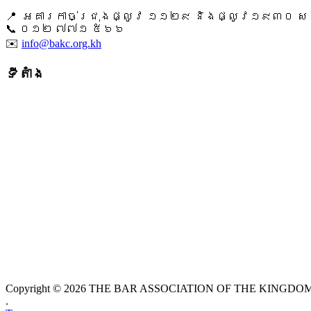
📍 អគារកាច់ជ្រុងផ្លូវ ១១២៩ និងផ្លូវ១៩៣០ សង្ក
📞 ​០១២ ៧៧១ ៥៦៦
✉️
info@bakc.org.kh
ទីតាំង
Copyright © 2026 THE BAR ASSOCIATION OF THE KINGDOM O
.