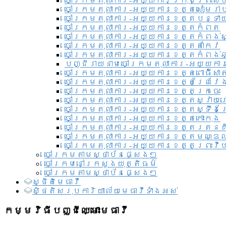
ចៅក្រមតុលាការ-អយ្យការ​ក្រុងព្រះសី
ចៅក្រមតុលាការ-អយ្យការខេត្តសៀមរា
ចៅក្រមតុលាការ-អយ្យការខេត្តបន្ទា
ចៅក្រមតុលាការ-អយ្យការខេត្តកំពត
ចៅក្រមតុលាការ-អយ្យការខេត្តកំពង់ស
ចៅក្រមតុលាការ-អយ្យការខេត្តតាកែវ
ចៅក្រមតុលាការ-អយ្យការខេត្តកំពង់ឆ្
បញ្ជីរាយនាមចៅក្រមតុលាការ-អយ្យការ
ចៅក្រមតុលាការ-អយ្យការខេត្តពោធិ៍សាត
ចៅក្រមតុលាការ-អយ្យការខេត្តព្រៃវែ
ចៅក្រមតុលាការ-អយ្យការខេត្តក្រចេះ
ចៅក្រមតុលាការ-អយ្យការខេត្តស្វាយ
ចៅក្រមតុលាការ-អយ្យការខេត្តស្ទឹងត
ចៅក្រមតុលាការ-អយ្យការខេត្តកោះកុង
ចៅក្រមតុលាការ-អយ្យការខេត្តរតនគ
ចៅក្រមតុលាការ-អយ្យការខេត្តមណ្ឌល
ចៅក្រមតុលាការ-អយ្យការខេត្តព្រះវិហ
ចៅក្រមតាមស្ថាប័នផ្សេងៗ
ចៅក្រមនៅក្រសួងយុត្តិធម៌
ចៅក្រមតាមស្ថាប័នផ្សេងៗ
ស្ថិតិមេធាវី
សិ្ថតិសរុបការិយាល័យមេធាវីទាំងអស់​
កម្មវិធីបញ្ជីឈ្មោះមេធាវី