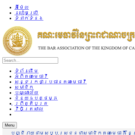
អ៊ីម៉ែល
របៀបប្រើ
ទំនាក់ទំនង
ទំព័រដើម
អំពីគណៈមេធាវី
សុន្ទរកថាប្រធានគណៈមេធាវី
សមាជិក
បណ្ណាល័យ
ជំនួយឧបត្ថម្ភ
ព្រឹត្តិបត្រ
វិចិត្រសាល
Menu
បញ្ជីរាយនាមសប្បុរសជនជាសមាជិកគណៈមេធាវី នៃព្