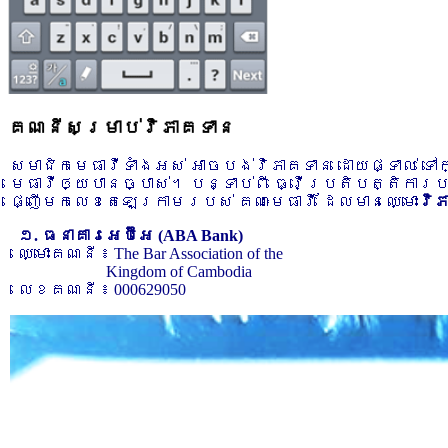
គណនីសម្រាប់វិភាគទាន
សមាជិកមេធាវីទាំងអស់ អាចបង់វិភាគទាន ដោយផ្ទាល់ ទ
មេធាវីឲ្យបានច្បាស់។ បន្ទាប់ពី ធ្វើប្រតិបត្តិការ
ផ្ញើមកលេខតេឡេក្រាមរបស់ គណៈមេធាវី ដែលមានឈ្មោះ
វិ
១. ធនាគារអេប៊ីអេ (ABA Bank)
ឈ្មោះគណនី ៖ The Bar Association of the
Kingdom of Cambodia
លេខគណនី ៖ 000629050