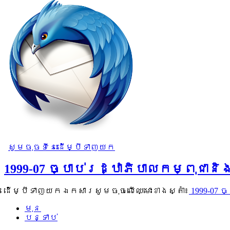
សូមចុចទីនេះដើម្បីទាញយក
1999-07 ច្បាប់រដ្ឋាភិបាលកម្ពុជា
ដើម្បីទាញយកឯកសារសូមចុចលើឈ្មោះខាងស្តាំ៖
1999-07 
មុន
បន្ទាប់