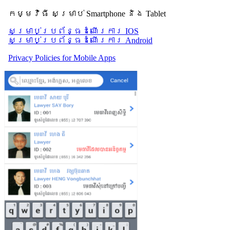
កម្មវិធី សម្រាប់ Smartphone និង Tablet
សម្រាប់​ប្រព័ន្ធដំណើរការ IOS
សម្រាប់​ប្រព័ន្ធដំណើរការ Android
Privacy Policies for Mobile Apps