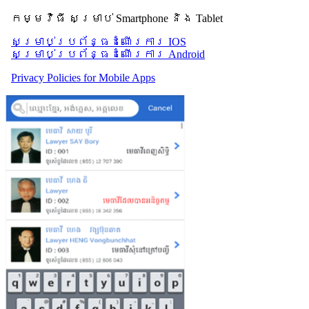
កម្មវិធី សម្រាប់ Smartphone និង Tablet
សម្រាប់​ប្រព័ន្ធដំណើរការ IOS
សម្រាប់​ប្រព័ន្ធដំណើរការ Android
Privacy Policies for Mobile Apps