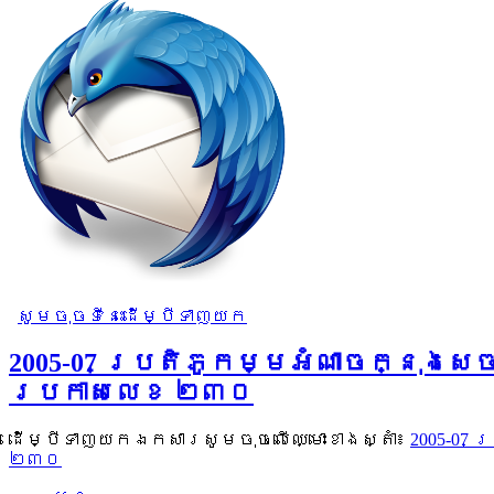
សូមចុចទីនេះដើម្បីទាញយក
2005-07 ប្រតិភូកម្មអំណាចក្នុងសេ
ប្រកាសលេខ ២៣០
ដើម្បីទាញយកឯកសារសូមចុចលើឈ្មោះខាងស្តាំ៖
2005-07 
២៣០