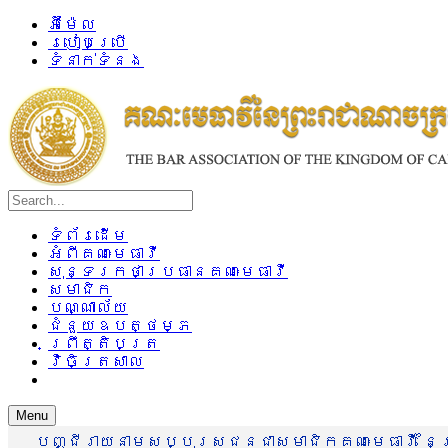
អ៊ីម៉ែល
របៀបប្រើ
ទំនាក់ទំនង
ទំព័រដើម
អំពីគណៈមេធាវី
សុន្ទរកថាប្រធានគណៈមេធាវី
សមាជិក
បណ្ណាល័យ
ជំនួយឧបត្ថម្ភ
ព្រឹត្តិបត្រ
វិចិត្រសាល
Menu
បញ្ជីរាយនាមសប្បុរសជនជាសមាជិកគណៈមេធាវី នៃព្