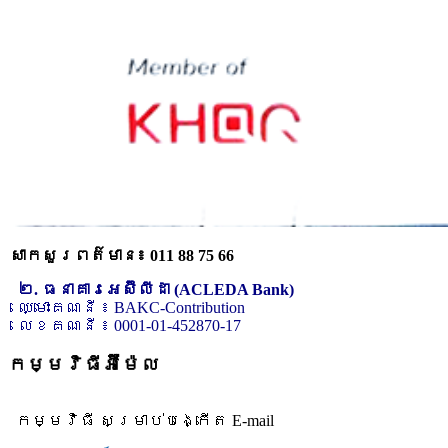
សាកសួរពត៌មាន៖ 011 88 75 66
២. ធនាគារអេស៊ីលីដា (ACLEDA Bank)
ឈ្មោះគណនី ៖ BAKC-Contribution
លេខគណនី ៖ 0001-01-452870-17
កម្មវិធីអ៊ីម៉ែល
កម្មវិធី សម្រាប់បង្កើត E-mail