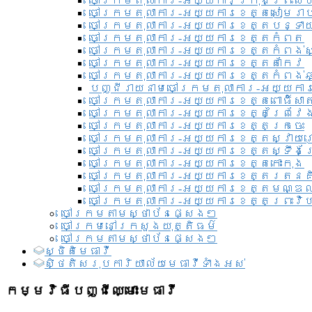
ចៅក្រមតុលាការ-អយ្យការ​ក្រុងព្រះសី
ចៅក្រមតុលាការ-អយ្យការខេត្តសៀមរា
ចៅក្រមតុលាការ-អយ្យការខេត្តបន្ទា
ចៅក្រមតុលាការ-អយ្យការខេត្តកំពត
ចៅក្រមតុលាការ-អយ្យការខេត្តកំពង់ស
ចៅក្រមតុលាការ-អយ្យការខេត្តតាកែវ
ចៅក្រមតុលាការ-អយ្យការខេត្តកំពង់ឆ្
បញ្ជីរាយនាមចៅក្រមតុលាការ-អយ្យការ
ចៅក្រមតុលាការ-អយ្យការខេត្តពោធិ៍សាត
ចៅក្រមតុលាការ-អយ្យការខេត្តព្រៃវែ
ចៅក្រមតុលាការ-អយ្យការខេត្តក្រចេះ
ចៅក្រមតុលាការ-អយ្យការខេត្តស្វាយ
ចៅក្រមតុលាការ-អយ្យការខេត្តស្ទឹងត
ចៅក្រមតុលាការ-អយ្យការខេត្តកោះកុង
ចៅក្រមតុលាការ-អយ្យការខេត្តរតនគ
ចៅក្រមតុលាការ-អយ្យការខេត្តមណ្ឌល
ចៅក្រមតុលាការ-អយ្យការខេត្តព្រះវិហ
ចៅក្រមតាមស្ថាប័នផ្សេងៗ
ចៅក្រមនៅក្រសួងយុត្តិធម៌
ចៅក្រមតាមស្ថាប័នផ្សេងៗ
ស្ថិតិមេធាវី
សិ្ថតិសរុបការិយាល័យមេធាវីទាំងអស់​
កម្មវិធីបញ្ជីឈ្មោះមេធាវី