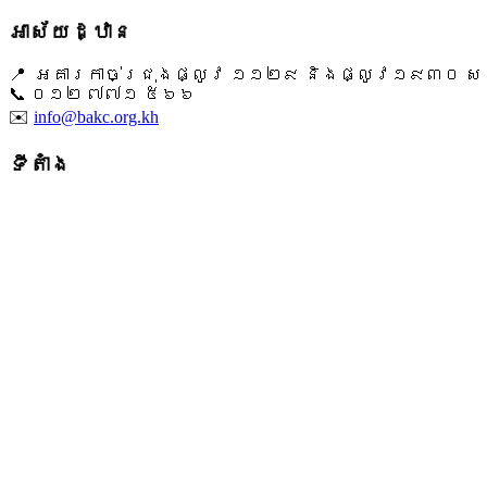
អាស័យដ្ឋាន
📍 អគារកាច់ជ្រុងផ្លូវ ១១២៩ និងផ្លូវ១៩៣០ សង្ក
📞 ​០១២ ៧៧១ ៥៦៦
✉️
info@bakc.org.kh
ទីតាំង