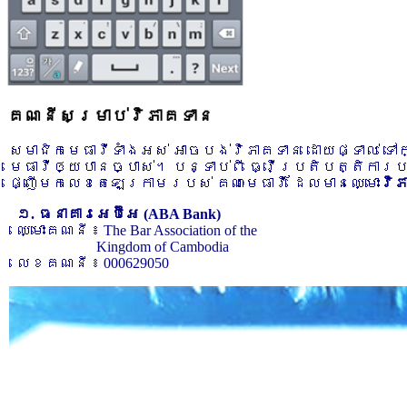
គណនីសម្រាប់វិភាគទាន
សមាជិកមេធាវីទាំងអស់ អាចបង់វិភាគទាន ដោយផ្ទាល់ ទ
មេធាវីឲ្យបានច្បាស់។ បន្ទាប់ពី ធ្វើប្រតិបត្តិការ
ផ្ញើមកលេខតេឡេក្រាមរបស់ គណៈមេធាវី ដែលមានឈ្មោះ
វិ
១. ធនាគារអេប៊ីអេ (ABA Bank)
ឈ្មោះគណនី ៖ The Bar Association of the
Kingdom of Cambodia
លេខគណនី ៖ 000629050