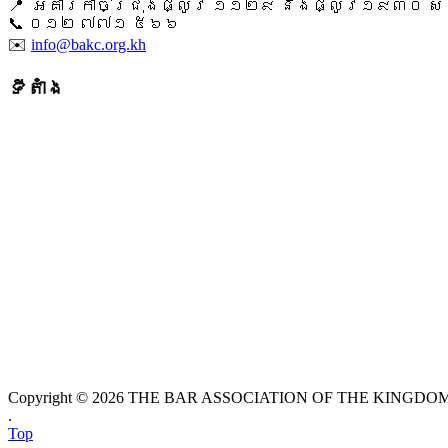
📍 អគារកាច់ជ្រុងផ្លូវ ១១២៩ និងផ្លូវ១៩៣០ សង្ក
📞 ​០១២ ៧៧១ ៥៦៦
✉️
info@bakc.org.kh
ទីតាំង
Copyright © 2026 THE BAR ASSOCIATION OF THE KINGDOM O
.
Top