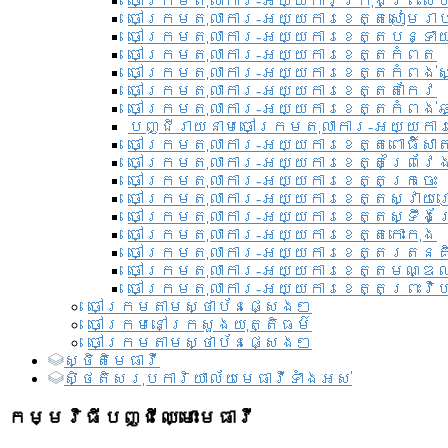
ចៅក្រមតុលាការ-អយ្យការ​ក្រុងព្រះសី
ចៅក្រមតុលាការ-អយ្យការខេត្តសៀមរា
ចៅក្រមតុលាការ-អយ្យការខេត្តបន្ទា
ចៅក្រមតុលាការ-អយ្យការខេត្តកំពត
ចៅក្រមតុលាការ-អយ្យការខេត្តកំពង់ស
ចៅក្រមតុលាការ-អយ្យការខេត្តតាកែវ
ចៅក្រមតុលាការ-អយ្យការខេត្តកំពង់ឆ្
បញ្ជីរាយនាមចៅក្រមតុលាការ-អយ្យការ
ចៅក្រមតុលាការ-អយ្យការខេត្តពោធិ៍សាត
ចៅក្រមតុលាការ-អយ្យការខេត្តព្រៃវែ
ចៅក្រមតុលាការ-អយ្យការខេត្តក្រចេះ
ចៅក្រមតុលាការ-អយ្យការខេត្តស្វាយ
ចៅក្រមតុលាការ-អយ្យការខេត្តស្ទឹងត
ចៅក្រមតុលាការ-អយ្យការខេត្តកោះកុង
ចៅក្រមតុលាការ-អយ្យការខេត្តរតនគ
ចៅក្រមតុលាការ-អយ្យការខេត្តមណ្ឌល
ចៅក្រមតុលាការ-អយ្យការខេត្តព្រះវិហ
ចៅក្រមតាមស្ថាប័នផ្សេងៗ
ចៅក្រមនៅក្រសួងយុត្តិធម៌
ចៅក្រមតាមស្ថាប័នផ្សេងៗ
ស្ថិតិមេធាវី
សិ្ថតិសរុបការិយាល័យមេធាវីទាំងអស់​
កម្មវិធីបញ្ជីឈ្មោះមេធាវី