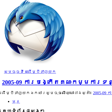
សូមចុចទីនេះដើម្បីទាញយក
2005-09 ការបង្កើតគណៈកម្មការទន
ដើម្បីទាញយកឯកសារសូមចុចលើឈ្មោះខាងស្តាំ៖
2005-09
មុន
គេហទំព័រផ្សេងៗ