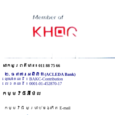
សាកសួរពត៌មាន៖ 011 88 75 66
២. ធនាគារអេស៊ីលីដា (ACLEDA Bank)
ឈ្មោះគណនី ៖ BAKC-Contribution
លេខគណនី ៖ 0001-01-452870-17
កម្មវិធីអ៊ីម៉ែល
កម្មវិធី សម្រាប់បង្កើត E-mail