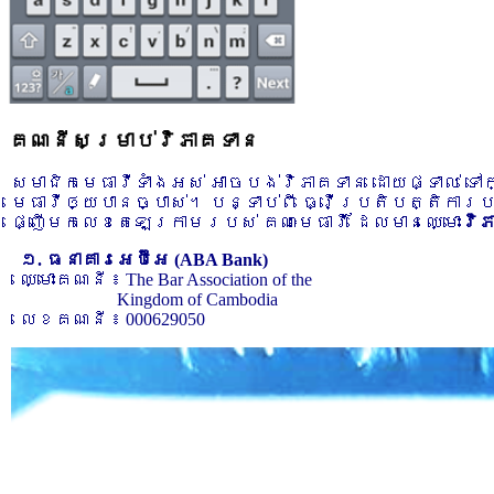
គណនីសម្រាប់វិភាគទាន
សមាជិកមេធាវីទាំងអស់ អាចបង់វិភាគទាន ដោយផ្ទាល់ ទ
មេធាវីឲ្យបានច្បាស់។ បន្ទាប់ពី ធ្វើប្រតិបត្តិការ
ផ្ញើមកលេខតេឡេក្រាមរបស់ គណៈមេធាវី ដែលមានឈ្មោះ
វិ
១. ធនាគារអេប៊ីអេ (ABA Bank)
ឈ្មោះគណនី ៖ The Bar Association of the
Kingdom of Cambodia
លេខគណនី ៖ 000629050