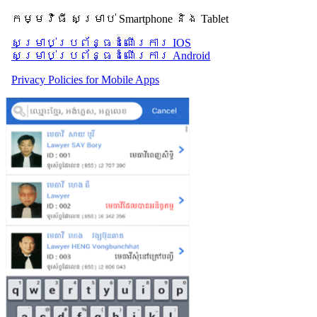
កម្មវិធី សម្រាប់ Smartphone និង Tablet
សម្រាប់​ប្រព័ន្ធដំណើរការ IOS
សម្រាប់​ប្រព័ន្ធដំណើរការ Android
Privacy Policies for Mobile Apps