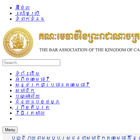
អ៊ីម៉ែល
របៀបប្រើ
ទំនាក់ទំនង
ទំព័រដើម
អំពីគណៈមេធាវី
សុន្ទរកថាប្រធានគណៈមេធាវី
សមាជិក
បណ្ណាល័យ
ជំនួយឧបត្ថម្ភ
ព្រឹត្តិបត្រ
វិចិត្រសាល
Menu
បញ្ជីរាយនាមសប្បុរសជនជាសមាជិកគណៈមេធាវី នៃព្