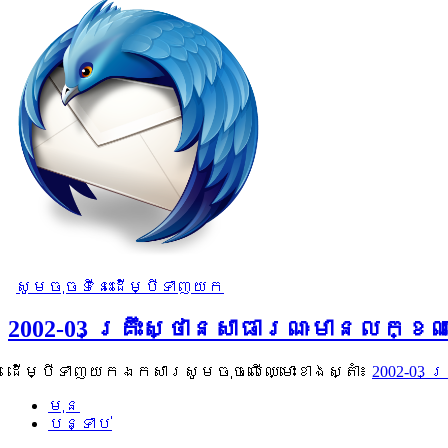
សូមចុចទីនេះដើម្បីទាញយក
2002-03 គ្រឹះស្ថានសាធារណៈមានលក្
ដើម្បីទាញយកឯកសារសូមចុចលើឈ្មោះខាងស្តាំ៖
2002-03 
មុន
បន្ទាប់