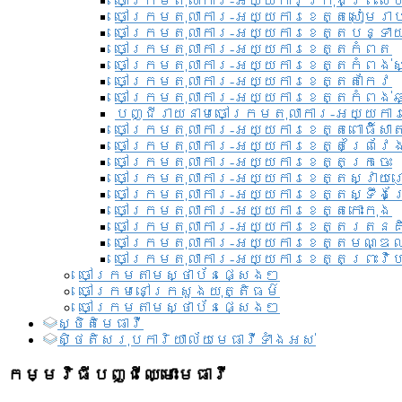
ចៅក្រមតុលាការ-អយ្យការ​ក្រុងព្រះសី
ចៅក្រមតុលាការ-អយ្យការខេត្តសៀមរា
ចៅក្រមតុលាការ-អយ្យការខេត្តបន្ទា
ចៅក្រមតុលាការ-អយ្យការខេត្តកំពត
ចៅក្រមតុលាការ-អយ្យការខេត្តកំពង់ស
ចៅក្រមតុលាការ-អយ្យការខេត្តតាកែវ
ចៅក្រមតុលាការ-អយ្យការខេត្តកំពង់ឆ្
បញ្ជីរាយនាមចៅក្រមតុលាការ-អយ្យការ
ចៅក្រមតុលាការ-អយ្យការខេត្តពោធិ៍សាត
ចៅក្រមតុលាការ-អយ្យការខេត្តព្រៃវែ
ចៅក្រមតុលាការ-អយ្យការខេត្តក្រចេះ
ចៅក្រមតុលាការ-អយ្យការខេត្តស្វាយ
ចៅក្រមតុលាការ-អយ្យការខេត្តស្ទឹងត
ចៅក្រមតុលាការ-អយ្យការខេត្តកោះកុង
ចៅក្រមតុលាការ-អយ្យការខេត្តរតនគ
ចៅក្រមតុលាការ-អយ្យការខេត្តមណ្ឌល
ចៅក្រមតុលាការ-អយ្យការខេត្តព្រះវិហ
ចៅក្រមតាមស្ថាប័នផ្សេងៗ
ចៅក្រមនៅក្រសួងយុត្តិធម៌
ចៅក្រមតាមស្ថាប័នផ្សេងៗ
ស្ថិតិមេធាវី
សិ្ថតិសរុបការិយាល័យមេធាវីទាំងអស់​
កម្មវិធីបញ្ជីឈ្មោះមេធាវី