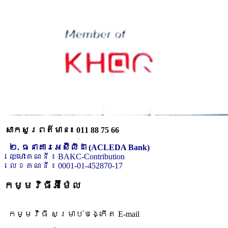
សាកសួរពត៌មាន៖ 011 88 75 66
២. ធនាគារអេស៊ីលីដា (ACLEDA Bank)
ឈ្មោះគណនី ៖ BAKC-Contribution
លេខគណនី ៖ 0001-01-452870-17
កម្មវិធីអ៊ីម៉ែល
កម្មវិធី សម្រាប់បង្កើត E-mail