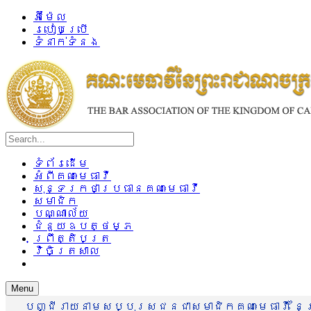
អ៊ីម៉ែល
របៀបប្រើ
ទំនាក់ទំនង
ទំព័រដើម
អំពីគណៈមេធាវី
សុន្ទរកថាប្រធានគណៈមេធាវី
សមាជិក
បណ្ណាល័យ
ជំនួយឧបត្ថម្ភ
ព្រឹត្តិបត្រ
វិចិត្រសាល
Menu
បញ្ជីរាយនាមសប្បុរសជនជាសមាជិកគណៈមេធាវី នៃព្