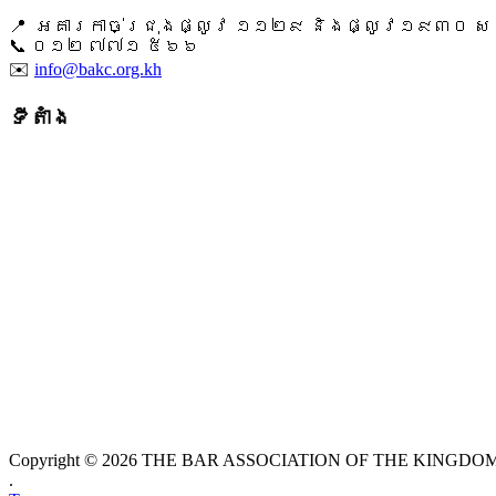
📍 អគារកាច់ជ្រុងផ្លូវ ១១២៩ និងផ្លូវ១៩៣០ សង្ក
📞 ​០១២ ៧៧១ ៥៦៦
✉️
info@bakc.org.kh
ទីតាំង
Copyright © 2026 THE BAR ASSOCIATION OF THE KINGDOM O
.