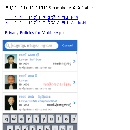
កម្មវិធី សម្រាប់ Smartphone និង Tablet
សម្រាប់​ប្រព័ន្ធដំណើរការ IOS
សម្រាប់​ប្រព័ន្ធដំណើរការ Android
Privacy Policies for Mobile Apps