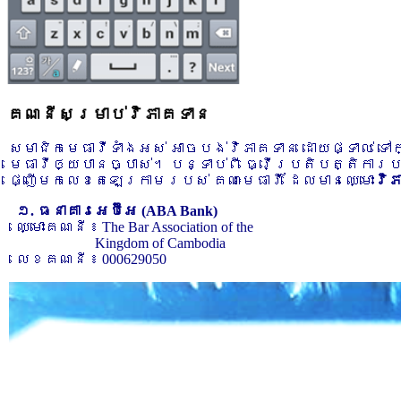
គណនីសម្រាប់វិភាគទាន
សមាជិកមេធាវីទាំងអស់ អាចបង់វិភាគទាន ដោយផ្ទាល់ ទ
មេធាវីឲ្យបានច្បាស់។ បន្ទាប់ពី ធ្វើប្រតិបត្តិការ
ផ្ញើមកលេខតេឡេក្រាមរបស់ គណៈមេធាវី ដែលមានឈ្មោះ
វិ
១. ធនាគារអេប៊ីអេ (ABA Bank)
ឈ្មោះគណនី ៖ The Bar Association of the
Kingdom of Cambodia
លេខគណនី ៖ 000629050